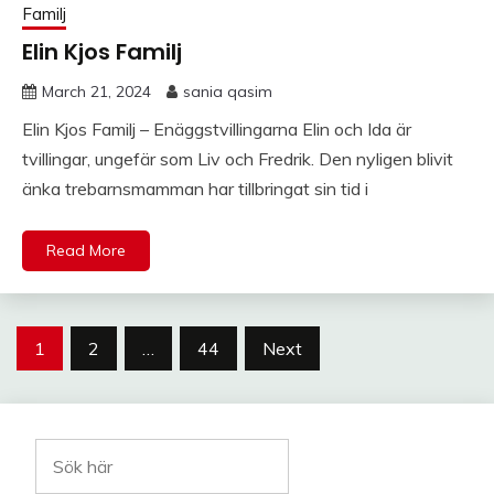
Familj
Elin Kjos Familj
March 21, 2024
sania qasim
Elin Kjos Familj – Enäggstvillingarna Elin och Ida är
tvillingar, ungefär som Liv och Fredrik. Den nyligen blivit
änka trebarnsmamman har tillbringat sin tid i
Read More
Posts
1
2
…
44
Next
pagination