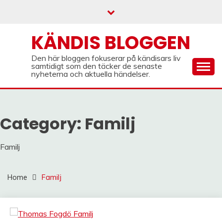
Skip
to
content
KÄNDIS BLOGGEN
Den här bloggen fokuserar på kändisars liv
samtidigt som den täcker de senaste
nyheterna och aktuella händelser.
Category:
Familj
Familj
Home
Familj