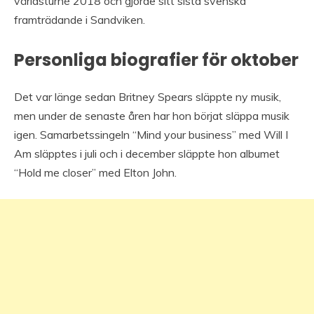
världsturné 2018 och gjorde sitt sista svenska
framträdande i Sandviken.
Personliga biografier för oktober
Det var länge sedan Britney Spears släppte ny musik,
men under de senaste åren har hon börjat släppa musik
igen. Samarbetssingeln “Mind your business” med Will I
Am släpptes i juli och i december släppte hon albumet
“Hold me closer” med Elton John.