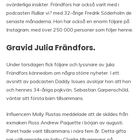
ovärderliga insikter. Frändfors har också varit med i
podcasten Rulliar vi? med 32-årige Fredrik Söderholm de
senaste månaderna. Hon har också en enorm följare på
Instagram, med över 250 000 personer som följer henne.
Gravid Julia Frändfors.
Under torsdagen fick följare och lyssnare av Julia
Frändfors kännedom om några större nyheter. I ett
avsnitt av podcasten Daddy Issues avslöjar hon att hon
och hennes 34-åriga pojkvän, Sebastian Garpenschöld,
väntar sitt första barn tillsammans.
Influencern Molly Rustas meddelade att de skildes från
exmaken Ross Andrew Paquette i början av augusti.
Paret hade varit tillsammans i nära fem år. Detta gifta
par välkomnade sin baby Charlie tillsammans på