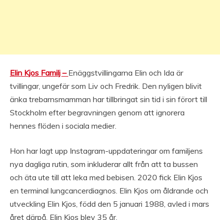
Elin Kjos Familj –
Enäggstvillingarna Elin och Ida är
tvillingar, ungefär som Liv och Fredrik. Den nyligen blivit
änka trebarnsmamman har tillbringat sin tid i sin förort till
Stockholm efter begravningen genom att ignorera
hennes flöden i sociala medier.
Hon har lagt upp Instagram-uppdateringar om familjens
nya dagliga rutin, som inkluderar allt från att ta bussen
och äta ute till att leka med bebisen. 2020 fick Elin Kjos
en terminal lungcancerdiagnos. Elin Kjos om åldrande och
utveckling Elin Kjos, född den 5 januari 1988, avled i mars
året därpå. Elin Kjos blev 35 år.