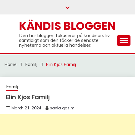
Skip
to
content
KÄNDIS BLOGGEN
Den här bloggen fokuserar på kändisars liv
samtidigt som den täcker de senaste
nyheterna och aktuella händelser.
Home
Familj
Elin Kjos Familj
Familj
Elin Kjos Familj
March 21, 2024
sania qasim