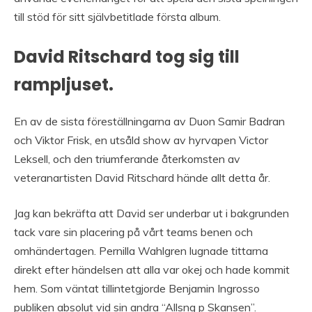
till stöd för sitt självbetitlade första album.
David Ritschard tog sig till
rampljuset.
En av de sista föreställningarna av Duon Samir Badran
och Viktor Frisk, en utsåld show av hyrvapen Victor
Leksell, och den triumferande återkomsten av
veteranartisten David Ritschard hände allt detta år.
Jag kan bekräfta att David ser underbar ut i bakgrunden
tack vare sin placering på vårt teams benen och
omhändertagen. Pernilla Wahlgren lugnade tittarna
direkt efter händelsen att alla var okej och hade kommit
hem. Som väntat tillintetgjorde Benjamin Ingrosso
publiken absolut vid sin andra “Allsng p Skansen”.