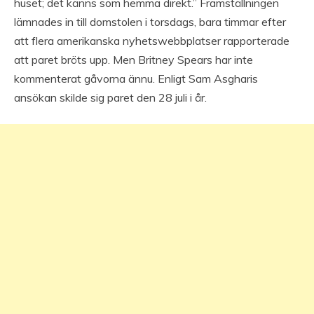
huset; det känns som hemma direkt.” Framställningen
lämnades in till domstolen i torsdags, bara timmar efter
att flera amerikanska nyhetswebbplatser rapporterade
att paret bröts upp. Men Britney Spears har inte
kommenterat gåvorna ännu. Enligt Sam Asgharis
ansökan skilde sig paret den 28 juli i år.