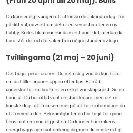
(Från 20 april till 20 maj): Bulls
Du känner dig tvungen att utforska det okända idag. Tro
på ditt val, oavsett om det är en semester eller en ny
hobby. Karlek blommar när du minst anar det, medan du
bara står där och försöker ta in några stunder av lugn.
Tvillingarna (21 maj – 20 juni)
Det börjar pirra i öronen. Du vet aldrig vad du kan hitta
om du håller ögonen öppna efter tips. Ett råd:
underskatta inte kraften i en enkel vänskapsgest. Ge en
hand ut. Du har alltid varit en stark ledare, men det är
kanske dags att fokusera mer på att ta in information än
att förmedla den. Bekvämligheter du har tagit för givna
finns runt omkring dig just nu. Du känner hur krakens
energi byggs upp runt omkring dig, men du är inte riktigt