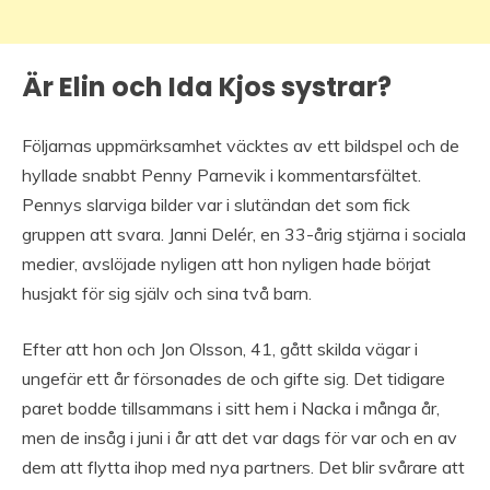
Är Elin och Ida Kjos systrar?
Följarnas uppmärksamhet väcktes av ett bildspel och de
hyllade snabbt Penny Parnevik i kommentarsfältet.
Pennys slarviga bilder var i slutändan det som fick
gruppen att svara. Janni Delér, en 33-årig stjärna i sociala
medier, avslöjade nyligen att hon nyligen hade börjat
husjakt för sig själv och sina två barn.
Efter att hon och Jon Olsson, 41, gått skilda vägar i
ungefär ett år försonades de och gifte sig. Det tidigare
paret bodde tillsammans i sitt hem i Nacka i många år,
men de insåg i juni i år att det var dags för var och en av
dem att flytta ihop med nya partners. Det blir svårare att