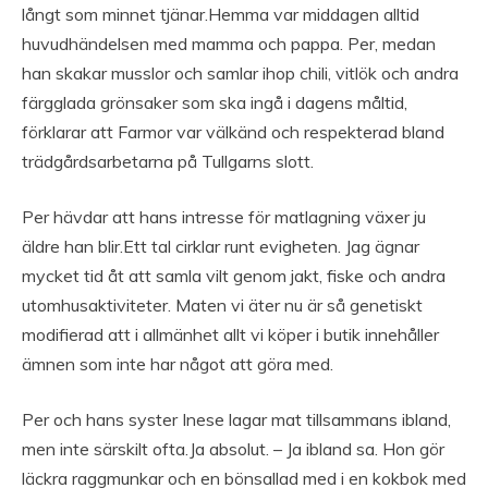
långt som minnet tjänar.Hemma var middagen alltid
huvudhändelsen med mamma och pappa. Per, medan
han skakar musslor och samlar ihop chili, vitlök och andra
färgglada grönsaker som ska ingå i dagens måltid,
förklarar att Farmor var välkänd och respekterad bland
trädgårdsarbetarna på Tullgarns slott.
Per hävdar att hans intresse för matlagning växer ju
äldre han blir.Ett tal cirklar runt evigheten. Jag ägnar
mycket tid åt att samla vilt genom jakt, fiske och andra
utomhusaktiviteter. Maten vi äter nu är så genetiskt
modifierad att i allmänhet allt vi köper i butik innehåller
ämnen som inte har något att göra med.
Per och hans syster Inese lagar mat tillsammans ibland,
men inte särskilt ofta.Ja absolut. – Ja ibland sa. Hon gör
läckra raggmunkar och en bönsallad med i en kokbok med