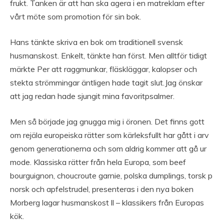
frukt. Tanken är att han ska agera i en matreklam efter
vårt möte som promotion för sin bok.
Hans tänkte skriva en bok om traditionell svensk
husmanskost. Enkelt, tänkte han först. Men alltför tidigt
märkte Per att raggmunkar, fläskläggar, kalopser och
stekta strömmingar äntligen hade tagit slut.Jag önskar
att jag redan hade sjungit mina favoritpsalmer.
Men så började jag gnugga mig i öronen. Det finns gott
om rejäla europeiska rätter som kärleksfullt har gått i arv
genom generationerna och som aldrig kommer att gå ur
mode. Klassiska rätter från hela Europa, som beef
bourguignon, choucroute garnie, polska dumplings, torsk p
norsk och apfelstrudel, presenteras i den nya boken
Morberg lagar husmanskost ll – klassikers från Europas
kök.