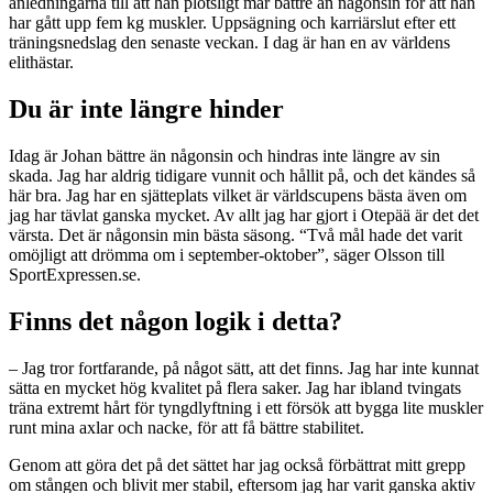
anledningarna till att han plötsligt mår bättre än någonsin för att han
har gått upp fem kg muskler. Uppsägning och karriärslut efter ett
träningsnedslag den senaste veckan. I dag är han en av världens
elithästar.
Du är inte längre hinder
Idag är Johan bättre än någonsin och hindras inte längre av sin
skada. Jag har aldrig tidigare vunnit och hållit på, och det kändes så
här bra. Jag har en sjätteplats vilket är världscupens bästa även om
jag har tävlat ganska mycket. Av allt jag har gjort i Otepää är det det
värsta. Det är någonsin min bästa säsong. “Två mål hade det varit
omöjligt att drömma om i september-oktober”, säger Olsson till
SportExpressen.se.
Finns det någon logik i detta?
– Jag tror fortfarande, på något sätt, att det finns. Jag har inte kunnat
sätta en mycket hög kvalitet på flera saker. Jag har ibland tvingats
träna extremt hårt för tyngdlyftning i ett försök att bygga lite muskler
runt mina axlar och nacke, för att få bättre stabilitet.
Genom att göra det på det sättet har jag också förbättrat mitt grepp
om stången och blivit mer stabil, eftersom jag har varit ganska aktiv