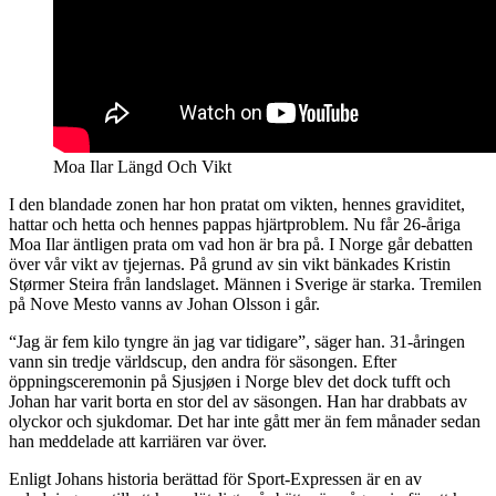
Moa Ilar Längd Och Vikt
I den blandade zonen har hon pratat om vikten, hennes graviditet,
hattar och hetta och hennes pappas hjärtproblem. Nu får 26-åriga
Moa Ilar äntligen prata om vad hon är bra på. I Norge går debatten
över vår vikt av tjejernas. På grund av sin vikt bänkades Kristin
Størmer Steira från landslaget. Männen i Sverige är starka. Tremilen
på Nove Mesto vanns av Johan Olsson i går.
“Jag är fem kilo tyngre än jag var tidigare”, säger han. 31-åringen
vann sin tredje världscup, den andra för säsongen. Efter
öppningsceremonin på Sjusjøen i Norge blev det dock tufft och
Johan har varit borta en stor del av säsongen. Han har drabbats av
olyckor och sjukdomar. Det har inte gått mer än fem månader sedan
han meddelade att karriären var över.
Enligt Johans historia berättad för Sport-Expressen är en av