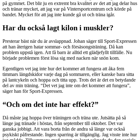
på gymmet. Det blir ju en extremt bra kvalitet av det att jag delar hus
och tränar mycket, att jag var på Vintersportcentrum och körde på
bandet. Mycket för att jag inte kunde gå ut och träna igår.
Har du också lagt kilon i muskler?
Presterar bäst när du är avslappnad. Johan säger till Sport-Expressen
att han återigen hatar sommar- och försäsongsträning. Då kan
problem uppstå igen. Att få barn är alltid ett glädjefyllt tillfälle. Nu
började problemen först lösa sig med nacken när snön kom.
Egentligen vet jag inte hur det kommer att fungera att åka fem
timmars längdskidor varje dag på sommaren, eller kanske bara sitta
på lantcykeln och hoppa och titta upp. Trots det är det en betydande
del av min träning. “Det vet jag inte om det kommer att fungera”,
säger han för Sport-Expressen.
“Och om det inte har effekt?”
Då måste jag hoppa över träningen och träna ute. Jutsätta på så
länge jag tränade i höstas, från september till oktober. Det var
ganska jobbigt. Att vara borta från de andra så länge var också
psykiskt påfrestande. Ingen sparring är tillgänglig. Jag visste inte hur