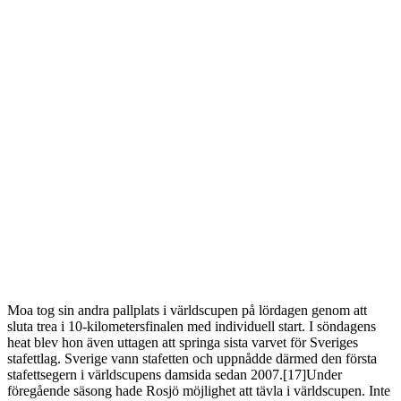
Moa tog sin andra pallplats i världscupen på lördagen genom att
sluta trea i 10-kilometersfinalen med individuell start. I söndagens
heat blev hon även uttagen att springa sista varvet för Sveriges
stafettlag. Sverige vann stafetten och uppnådde därmed den första
stafettsegern i världscupens damsida sedan 2007.[17]Under
föregående säsong hade Rosjö möjlighet att tävla i världscupen. Inte