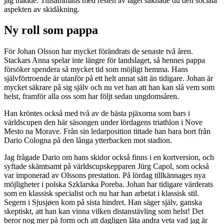
jag mådde. Tillsammans med resten av laget saknade du den sociala
aspekten av skidåkning.
Ny roll som pappa
För Johan Olsson har mycket förändrats de senaste två åren.
Stackars Anna spelar inte längre för landslaget, så hennes pappa
försöker spendera så mycket tid som möjligt hemma. Hans
självförtroende är utanför på ett helt annat sätt än tidigare. Johan är
mycket säkrare på sig själv och nu vet han att han kan slå vem som
helst, framför alla oss som har följt sedan ungdomsåren.
Han kröntes också med två av de bästa pjäxorna som bars i
världscupen den här säsongen under lördagens triathlon i Nove
Mesto na Morave. Från sin ledarposition tittade han bara bort från
Dario Cologna på den långa ytterbacken mot stadion.
Jag frågade Dario om hans skidor också finns i en kortversion, och
syftade skämtsamt på världscupskepparen Jürg Capol, som också
var imponerad av Olssons prestation. På lördag tillkännages nya
möjligheter i polska Szklarska Poreba. Johan har tidigare värderats
som en klassisk specialist och nu har han arbetat i klassisk stil.
Segern i Sjusjøen kom på sista hindret. Han säger själv, ganska
skeptiskt, att han kan vinna vilken distanstävling som helst! Det
beror nog mer på form och att dagligen låta andra veta vad jag är