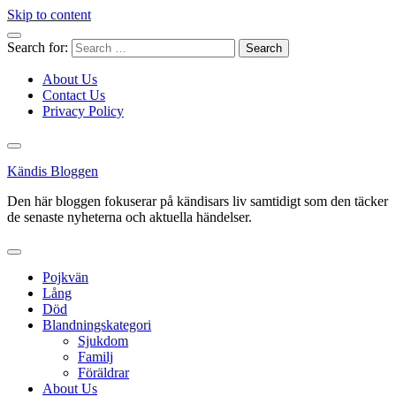
Skip to content
Search for:
About Us
Contact Us
Privacy Policy
Kändis Bloggen
Den här bloggen fokuserar på kändisars liv samtidigt som den täcker
de senaste nyheterna och aktuella händelser.
Pojkvän
Lång
Död
Blandningskategori
Sjukdom
Familj
Föräldrar
About Us