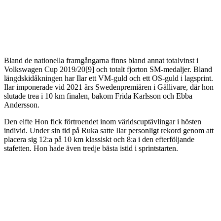
Bland de nationella framgångarna finns bland annat totalvinst i
Volkswagen Cup 2019/20[9] och totalt fjorton SM-medaljer. Bland
längdskidåkningen har Ilar ett VM-guld och ett OS-guld i lagsprint.
Ilar imponerade vid 2021 års Swedenpremiären i Gällivare, där hon
slutade trea i 10 km finalen, bakom Frida Karlsson och Ebba
Andersson.
Den elfte Hon fick förtroendet inom världscuptävlingar i hösten
individ. Under sin tid på Ruka satte Ilar personligt rekord genom att
placera sig 12:a på 10 km klassiskt och 8:a i den efterföljande
stafetten. Hon hade även tredje bästa istid i sprintstarten.