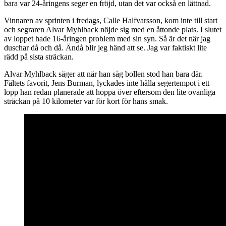
bara var 24-åringens seger en fröjd, utan det var också en lättnad.
Vinnaren av sprinten i fredags, Calle Halfvarsson, kom inte till start
och segraren Alvar Myhlback nöjde sig med en åttonde plats. I slutet
av loppet hade 16-åringen problem med sin syn. Så är det när jag
duschar då och då. Ändå blir jeg händ att se. Jag var faktiskt lite
rädd på sista sträckan.
Alvar Myhlback säger att när han såg bollen stod han bara där.
Fältets favorit, Jens Burman, lyckades inte hålla segertempot i ett
lopp han redan planerade att hoppa över eftersom den lite ovanliga
sträckan på 10 kilometer var för kort för hans smak.