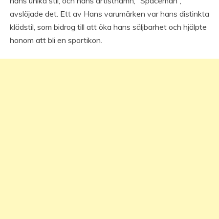
hans unika stil, och hans artistnamn, “Spaceman”,
avslöjade det. Ett av Hans varumärken var hans distinkta
klädstil, som bidrog till att öka hans säljbarhet och hjälpte
honom att bli en sportikon.