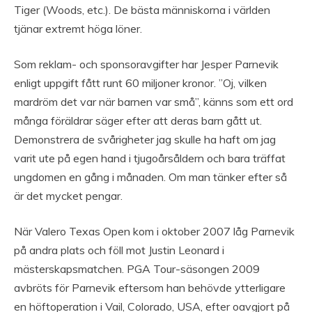
Tiger (Woods, etc.). De bästa människorna i världen
tjänar extremt höga löner.
Som reklam- och sponsoravgifter har Jesper Parnevik
enligt uppgift fått runt 60 miljoner kronor. ”Oj, vilken
mardröm det var när barnen var små”, känns som ett ord
många föräldrar säger efter att deras barn gått ut.
Demonstrera de svårigheter jag skulle ha haft om jag
varit ute på egen hand i tjugoårsåldern och bara träffat
ungdomen en gång i månaden. Om man tänker efter så
är det mycket pengar.
När Valero Texas Open kom i oktober 2007 låg Parnevik
på andra plats och föll mot Justin Leonard i
mästerskapsmatchen. PGA Tour-säsongen 2009
avbröts för Parnevik eftersom han behövde ytterligare
en höftoperation i Vail, Colorado, USA, efter oavgjort på