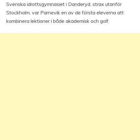
Svenska idrottsgymnasiet i Danderyd, strax utanför
Stockholm, var Parnevik en av de första eleverna att
kombinera lektioner i både akademisk och golf.