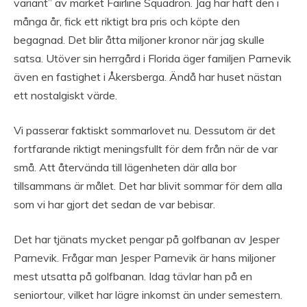
variant” av märket Fairline Squadron. Jag har haft den i
många år, fick ett riktigt bra pris och köpte den
begagnad. Det blir åtta miljoner kronor när jag skulle
satsa. Utöver sin herrgård i Florida äger familjen Parnevik
även en fastighet i Åkersberga. Ändå har huset nästan
ett nostalgiskt värde.
Vi passerar faktiskt sommarlovet nu. Dessutom är det
fortfarande riktigt meningsfullt för dem från när de var
små. Att återvända till lägenheten där alla bor
tillsammans är målet. Det har blivit sommar för dem alla
som vi har gjort det sedan de var bebisar.
Det har tjänats mycket pengar på golfbanan av Jesper
Parnevik. Frågar man Jesper Parnevik är hans miljoner
mest utsatta på golfbanan. Idag tävlar han på en
seniortour, vilket har lägre inkomst än under semestern.