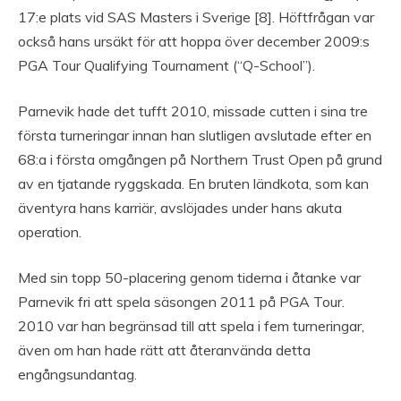
17:e plats vid SAS Masters i Sverige [8]. Höftfrågan var
också hans ursäkt för att hoppa över december 2009:s
PGA Tour Qualifying Tournament (“Q-School”).
Parnevik hade det tufft 2010, missade cutten i sina tre
första turneringar innan han slutligen avslutade efter en
68:a i första omgången på Northern Trust Open på grund
av en tjatande ryggskada. En bruten ländkota, som kan
äventyra hans karriär, avslöjades under hans akuta
operation.
Med sin topp 50-placering genom tiderna i åtanke var
Parnevik fri att spela säsongen 2011 på PGA Tour.
2010 var han begränsad till att spela i fem turneringar,
även om han hade rätt att återanvända detta
engångsundantag.