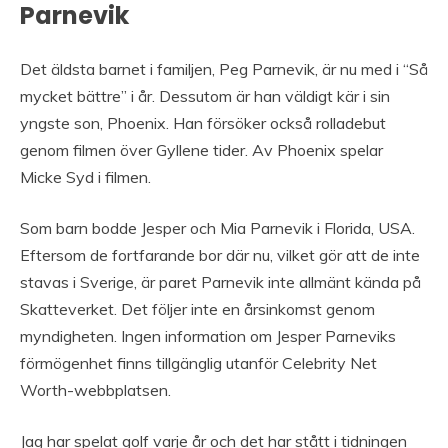
Parnevik
Det äldsta barnet i familjen, Peg Parnevik, är nu med i “Så
mycket bättre” i år. Dessutom är han väldigt kär i sin
yngste son, Phoenix. Han försöker också rolladebut
genom filmen över Gyllene tider. Av Phoenix spelar
Micke Syd i filmen.
Som barn bodde Jesper och Mia Parnevik i Florida, USA.
Eftersom de fortfarande bor där nu, vilket gör att de inte
stavas i Sverige, är paret Parnevik inte allmänt kända på
Skatteverket. Det följer inte en årsinkomst genom
myndigheten. Ingen information om Jesper Parneviks
förmögenhet finns tillgänglig utanför Celebrity Net
Worth-webbplatsen.
Jag har spelat golf varje år och det har stått i tidningen