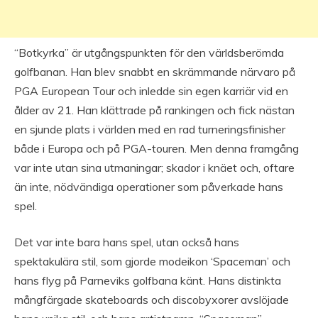
“Botkyrka” är utgångspunkten för den världsberömda
golfbanan. Han blev snabbt en skrämmande närvaro på
PGA European Tour och inledde sin egen karriär vid en
ålder av 21. Han klättrade på rankingen och fick nästan
en sjunde plats i världen med en rad turneringsfinisher
både i Europa och på PGA-touren. Men denna framgång
var inte utan sina utmaningar; skador i knäet och, oftare
än inte, nödvändiga operationer som påverkade hans
spel.
Det var inte bara hans spel, utan också hans
spektakulära stil, som gjorde modeikon ‘Spaceman’ och
hans flyg på Parneviks golfbana känt. Hans distinkta
mångfärgade skateboards och discobyxorer avslöjade