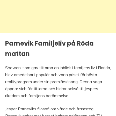
Parnevik Familjeliv på Röda
mattan
Showen, som gav tittarna en inblick i familjens liv i Florida,
blev omedelbart populär och vann priset för bästa
realityprogram under sin premiärsäsong. Denna saga
öppnar sich för tittarna och bidrar också till Jespers
rikedom och familjens berömmelse.
Jesper Parneviks filosofi om värde och framsteg.
Parnevik pekar mot berget bakom golfbanan och TV-