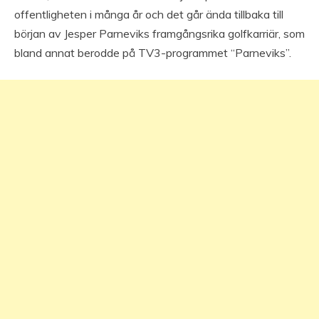
offentligheten i många år och det går ända tillbaka till
början av Jesper Parneviks framgångsrika golfkarriär, som
bland annat berodde på TV3-programmet “Parneviks”.