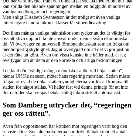
Det har varit mycket fram och tillbaka på sociala medier om hur man
kan sprida den ökande spänningen mellan en högljudd minoritet av
vanliga medborgare och regeringen.
Men enligt Elisabeth Svantesson är det troligt att även vanliga
lotteritagare i andra inkomstklasser får stipendieavdrag.
Det finns många vanliga människor som tycker att det är viktigt för
oss att kliva upp och ta lite ansvar under denna svåra ekonomiska
tid. Vi överväger en universell förmögenhetsskatt som en fråga om
medborgerlig skyldighet. Jag är övertygad om att det vi gör just nu
är det rätta att göra. Även om vissa kanske inte håller med, är jag
övertygad om att detta är den korrekta och ärliga bedömningen.
I ett land där “väldigt många människor alltid vill höja skatten”,
menar Ulf Kristersson, möter hans regering motstånd. Sedan måste
frågan om vad de olika skattemyndigheterna var för att komma till
staden för något ställas. Vi håller fast vid denna princip för att inte
fler och fler ska tvingas betala statlig inkomstskatt automatiskt.
Som Damberg uttrycker det, “regeringen
ger oss rätten”.
Även från oppositionen har kritiken mot regeringen varit hög den
senaste tiden. Socialdemokraterna har drivit tillbaka mot ett antal