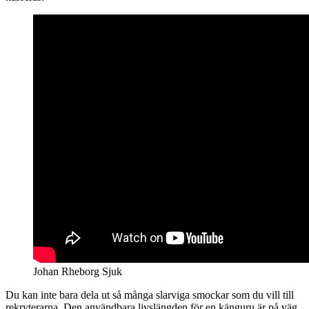
Johan Rheborg Sjuk
Du kan inte bara dela ut så många slarviga smockar som du vill till
rekryterarna. Den användbara livslängden för en känguru är på väg