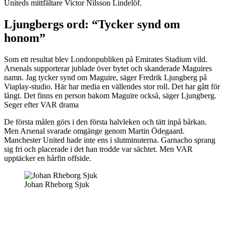
Uniteds mittfältare Victor Nilsson Lindelöf.
Ljungbergs ord: “Tycker synd om
honom”
Som ett resultat blev Londonpubliken på Emirates Stadium vild.
Arsenals supporterar jublade över bytet och skanderade Maguires
namn. Jag tycker synd om Maguire, säger Fredrik Ljungberg på
Viaplay-studio. Här har media en vällendes stor roll. Det har gått för
långt. Det finns en person bakom Maguire också, säger Ljungberg.
Seger efter VAR drama
De första målen görs i den första halvleken och tätt inpå bårkan.
Men Arsenal svarade omgänge genom Martin Ödegaard.
Manchester United hade inte ens i slutminuterna. Garnacho sprang
sig fri och placerade i det han trodde var sächtet. Men VAR
upptäcker en hårfin offside.
Johan Rheborg Sjuk