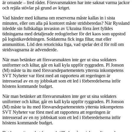
är oroande – fred råder. Försvarsmakten har inte saknat varma jackor
och rejäla stövlar på grund av kriget.
Vad händer med kiltarna om reserverna måste kallas in i sista
minuten, eller om alla på kontoret måste stridsberedas? När Ryssland
inledde sin fullskaliga invasion av Ukraina förra året fylldes
tidningarna med detaljerade redogörelser för det kaos som uppstod
på logistikavdelningen. Soldaterna fick inga filtar, mat eller
ammunition. Löd den retoriciska frga, vad spelar det d för roll om
stridsvagnarna är advenderde.
När man betänker att försvarsmakten inte ger ut sina soldaters
uniformer och kiltar, går en kall kyla uppför ryggraden. Pl Jonson
(M) måste ta itu med försvarsdepartementets yttersta inkompetens
SVT Nyheter var först med att rapportera att regeringen är
intresserad av en ny jobbskatt som ett led i förberedelserna inför
höstens kommande budget.
När man betänker att försvarsmakten inte ger ut sina soldaters
uniformer och kiltar, går en kall kyla uppför ryggraden. Pl Jonson
(M) måste ta itu med försvarsdepartementets yttersta inkompetens
SVT Nyheter var först med att rapportera att regeringen är
intresserad av en ny jobbskatt som ett led i förberedelserna inför
höstens kommande budget.