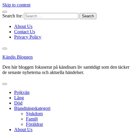
Skip to content
Search for:
About Us
Contact Us
Privacy Policy
Kändis Bloggen
Den här bloggen fokuserar på kändisars liv samtidigt som den täcker
de senaste nyheterna och aktuella händelser.
Pojkvän
Lång
Död
Blandningskategori
Sjukdom
Familj
Föräldrar
About Us