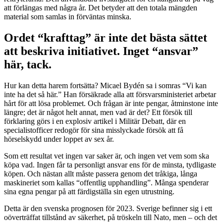
att förlängas med några år. Det betyder att den totala mängden
material som samlas in förväntas minska.
Ordet “krafttag” är inte det bästa sättet
att beskriva initiativet. Inget “ansvar”
här, tack.
Hur kan detta harem fortsätta? Micael Bydén sa i somras “Vi kan
inte ha det så här.” Han försäkrade alla att försvarsministeriet arbetar
hårt för att lösa problemet. Och frågan är inte pengar, åtminstone inte
längre; det är något helt annat, men vad är det? Ett försök till
förklaring görs i en explosiv artikel i Militär Debatt, där en
specialistofficer redogör för sina misslyckade försök att få
hörselskydd under loppet av sex år.
Som ett resultat vet ingen var saker är, och ingen vet vem som ska
köpa vad. Ingen får ta personligt ansvar ens för de minsta, tydligaste
köpen. Och nästan allt måste passera genom det tråkiga, långa
maskineriet som kallas “offentlig upphandling”. Många spenderar
sina egna pengar på att färdigställa sin egen utrustning.
Detta är den svenska prognosen för 2023. Sverige befinner sig i ett
oöverträffat tillstånd av säkerhet, på tröskeln till Nato, men – och det