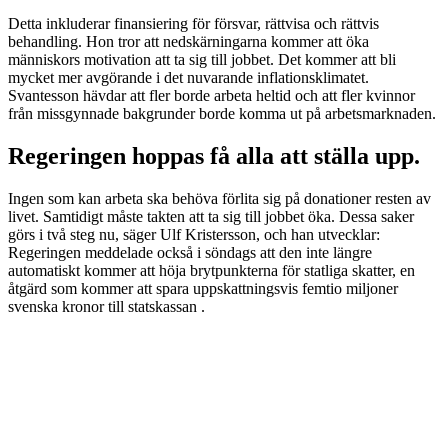
Detta inkluderar finansiering för försvar, rättvisa och rättvis
behandling. Hon tror att nedskärningarna kommer att öka
människors motivation att ta sig till jobbet. Det kommer att bli
mycket mer avgörande i det nuvarande inflationsklimatet.
Svantesson hävdar att fler borde arbeta heltid och att fler kvinnor
från missgynnade bakgrunder borde komma ut på arbetsmarknaden.
Regeringen hoppas få alla att ställa upp.
Ingen som kan arbeta ska behöva förlita sig på donationer resten av
livet. Samtidigt måste takten att ta sig till jobbet öka. Dessa saker
görs i två steg nu, säger Ulf Kristersson, och han utvecklar:
Regeringen meddelade också i söndags att den inte längre
automatiskt kommer att höja brytpunkterna för statliga skatter, en
åtgärd som kommer att spara uppskattningsvis femtio miljoner
svenska kronor till statskassan .