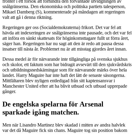
fronter i ett försök att förhindra den förväntade utvidgningen av
snålgränserna. Den ekonomiska och politiska partiets talesperson,
Mikael Damberg (S), kommenterade på måndagen att regeringen
valt att gå i denna riktning.
Regeringen ger oss (Socialdemokraterna) frikort. Det var fel att
hävda att indexeringen av snålgränserna inte pausade, och det var fel
att införa en sänkt skattesats för höginkomsttagare fullt ut förra året,
säger han. Regeringen har nu sagt att den är redo att pausa dessa
insatser till nästa år. Problemet nu är att misstag gjordes året innan.
Dessa medel är för närvarande inte tillgängliga på svenska sjukhus
och skolor, ett faktum som har bidragit avsevärt till den sjukvårdskris
och utbildningsnedskärningar som för närvarande märks över hela
landet. Harry Maguire har inte haft det lätt de senaste säsongerna.
Mittfältaren blev nyligen entledigad från sitt kaptensansvar i
Manchester United efter att ha blivit utbuad och utbuad upprepade
gånger.
De engelska spelarna för Arsenal
sparkade igång matchen.
Men när Lisandro Martinez blev skadad i mitten av andra halvlek
var det då Maguire fick sin chans. Maguire tog sin position bakom