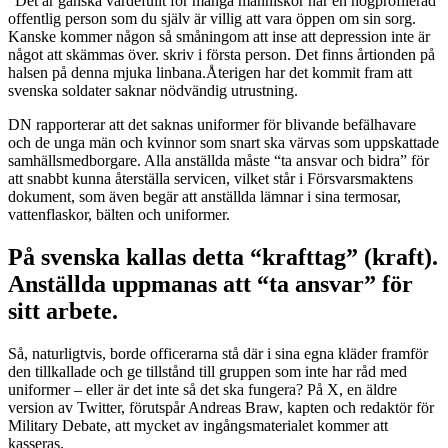
“Det är ganska värdefullt för många människor när en högprofilerad
offentlig person som du själv är villig att vara öppen om sin sorg.
Kanske kommer någon så småningom att inse att depression inte är
något att skämmas över. skriv i första person. Det finns årtionden på
halsen på denna mjuka linbana.Återigen har det kommit fram att
svenska soldater saknar nödvändig utrustning.
DN rapporterar att det saknas uniformer för blivande befälhavare
och de unga män och kvinnor som snart ska värvas som uppskattade
samhällsmedborgare. Alla anställda måste “ta ansvar och bidra” för
att snabbt kunna återställa servicen, vilket står i Försvarsmaktens
dokument, som även begär att anställda lämnar i sina termosar,
vattenflaskor, bälten och uniformer.
På svenska kallas detta “krafttag” (kraft).
Anställda uppmanas att “ta ansvar” för
sitt arbete.
Så, naturligtvis, borde officerarna stå där i sina egna kläder framför
den tillkallade och ge tillstånd till gruppen som inte har råd med
uniformer – eller är det inte så det ska fungera? På X, en äldre
version av Twitter, förutspår Andreas Braw, kapten och redaktör för
Military Debate, att mycket av ingångsmaterialet kommer att
kasseras.