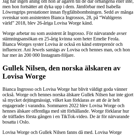
Jag har ingen aning om hon är ägaren till de där örhängena eller inte,
men hon fortsätter att dyka upp i dem. Jämförbar med Isabella
Löwengrips prestationer innan flygfältsbombningen. Sedd av många
svenskar som assistenten Bianca Ingrossos, 28, på “Wahlgrens
värld” 2018, blev 26-åriga Lovisa Worge känd.
Worge arbetar nu som assistent åt Ingrosso. För närvarande avser
stämningsansökan en 25-årig kvinna som heter Emelie Feola.
Bianca Worges syster Lovisa är också en känd entreprenör och
influencer. Ani Jewels samägs av Lovisa och hennes man, och hon
har mer än 200 000 Instagram-följare.
Gullek Nilsen, den norska älskaren av
Lovisa Worge
Bianca Ingrosso och Lovisa Worge har blivit väldigt goda vänner
också. Worge och hennes norska älskare Gullek Nilsen har inte gjort
så mycket dejtingmässigt, vilket kan förklaras av att de är helt
engagerade i varandra. Sommaren 2022 blev Lovisa Worge och
hennes älskare offentliga med sitt förhållande. Worge förklarar hur
de träffades första gången i en TikTok-video. De är för närvarande
bosatta i Oslo.
Lovisa Worge och Gullek Nilsen fanns då med. Lovisa Worge