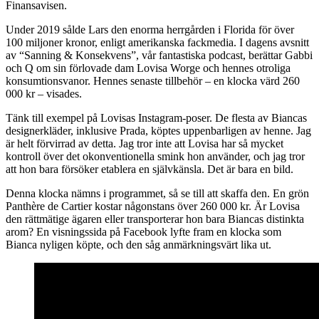
Finansavisen.
Under 2019 sålde Lars den enorma herrgården i Florida för över
100 miljoner kronor, enligt amerikanska fackmedia. I dagens avsnitt
av “Sanning & Konsekvens”, vår fantastiska podcast, berättar Gabbi
och Q om sin förlovade dam Lovisa Worge och hennes otroliga
konsumtionsvanor. Hennes senaste tillbehör – en klocka värd 260
000 kr – visades.
Tänk till exempel på Lovisas Instagram-poser. De flesta av Biancas
designerkläder, inklusive Prada, köptes uppenbarligen av henne. Jag
är helt förvirrad av detta. Jag tror inte att Lovisa har så mycket
kontroll över det okonventionella smink hon använder, och jag tror
att hon bara försöker etablera en självkänsla. Det är bara en bild.
Denna klocka nämns i programmet, så se till att skaffa den. En grön
Panthère de Cartier kostar någonstans över 260 000 kr. Är Lovisa
den rättmätige ägaren eller transporterar hon bara Biancas distinkta
arom? En visningssida på Facebook lyfte fram en klocka som
Bianca nyligen köpte, och den såg anmärkningsvärt lika ut.