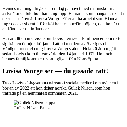
Hennes målning “Inget slår en dag på havet med människor man
älskar” är en bild hon har hängt upp. En namn som många har känt i
de senaste åren är Lovisa Worge. Efter att ha arbetat som Bianca
Ingrossos assistent 2018 sköt hennes karriär i höjden, och hon är nu
en känd svensk influencer.
Här är allt du inte visste om Lovisa, en svensk influencer som reste
sig från en ödmjuk början till att bli medlem av Sveriges elit.
Vänligen meddela mig Lovisa Worges ålder. Hela 26 år har gått
sedan Lovisa kom till vår värld den 14 januari 1997. Hon och
hennes familj kommer ursprungligen från Norrköping.
Lovisa Worge ser — du gissade rätt!
Trots Lovisas blygsamma närvaro i sociala medier kom nyheten i
början av 2022 att hon dejtar norska Gullek Nilsen, som hon
träffade på en hemmafest sommaren 2021.
Gullek Nilsen Pappa