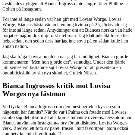
avslöjades nyligen att Bianca Ingrosso inte längre följer Phillipe
Cohen på Instagram.
För inte så länge sedan var han gift med Lovisa Worge. Lovisa
Worge, Biancas bästa vän och en ung kvinna på 25, förlovade sig
för inte så länge sedan. Antydningar om att Biancas norska vän hade
börjat se någon dök upp först i februari. Jag klättrade åkt för en hel
helg sedan, och sedan dess har jag inte sovit på en sådan kulle i en
annan nation.
Jag ska fråga Lovisa om detta när jag har möjlighet. Bianca gjorde
kommentaren “Men hon gjorde det”, samtidigt. Under den fjärde
juli-semestern bestämde sig Lovisa Worge för att presentera en
ögonblicksbild av sin nya skönhet, Gullek Nilsen.
Bianca Ingrossos kritik mot Lovisa
Worges nya fästman
Vad tycker Bianca Ingrosso om den mest perfekta kyssen som
någonsin har funnits? När de var i Palma och fotade med Lovisas
sambo såg det ut som att alla kom simmande överens. Dessutom har
Bianca använt sin Instagram-story för att diskutera Lovisa Worges
verk. Bredvid ett foto av paret, frasen “mitt favoritpar” (som också
kan betyda “min favoritmaka”).