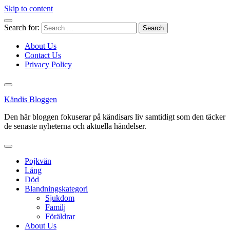
Skip to content
Search for:
About Us
Contact Us
Privacy Policy
Kändis Bloggen
Den här bloggen fokuserar på kändisars liv samtidigt som den täcker
de senaste nyheterna och aktuella händelser.
Pojkvän
Lång
Död
Blandningskategori
Sjukdom
Familj
Föräldrar
About Us