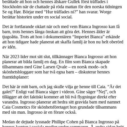
berättade att hon och hennes älskare Gullek först träffades i
Stockholm när de chattade på röda mattan för den norska tidningen
Se og Hør. Börjar med “Hur träffades ni?” han svarar. Worge
berättar historien under en social social.
Det är fortfarande oklart när och med vem Bianca Ingrosso kan få
barn, trots hennes långa önskan att göra det. Hennes ålder är
tjugoåtta. Trots att hon i dokumentären “Imperiet Bianca” erkände
att hon tidigare hade planerat att skaffa familj är hon nu helt oberörd
av idén.
När 2023 lider mot sitt slut, tillkännager Bianca Ingrosso att hon
planerar att bilda familj en dag. En film som Bianca skapade
tillsammans med Gine Larsen Qvale – en norsk mode- och
skönhetsbloggare som har två egna barn – diskuterar hennes
framtidsplaner:
Det här är mitt barn, och jag skulle vilja ge henne till Caia. “Är det
galet?” Enligt vad Bianca säger i videon. Gine säger “Nej”, och
tillägger att det faktiskt kommer att bli två flygningar direkt efter
varandra. Ingrosso planerar att hedra sitt gravida barn med namnet
Caia Cosmetics för skönhetsföretaget hon grundade tillsammans
med sin man. Ingrosso är en förare också.
Medan de dejtade lyssnade Phillipe Cohen på Bianca Ingrosso på
hennes konton i sociala medier under sommaren. Å andra sidan bröt