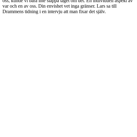
oss, kunde vi bara inte släppa taget om det. En individuell aspekt av
var och en av oss. Din envishet vet inga gränser. Lars sa till
Drammens tidning i en intervju att man fixar det själv.