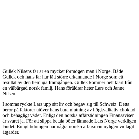
Gullek Nilsens far är en mycket förmögen man i Norge. Både
Gullek och hans far har fått större erkännande i Norge som ett
resultat av den hemliga framgången. Gullek kommer helt klart från
en välbärgad norsk familj. Hans föräldrar heter Lars och Janne
Nilsen.
I somras ryckte Lars upp sitt liv och begav sig till Schweiz. Detta
beror på faktorer utöver hans bara njutning av högkvalitativ choklad
och behagligt väder. Enligt den norska affärstidningen Finansavisen
är svaret ja. För att slippa betala böter lämnade Lars Norge verkligen
landet. Enligt tidningen har några norska affärsmän nyligen vidtagit
åtgärder.