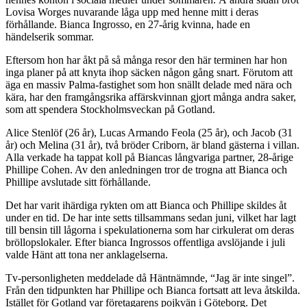
Lovisa Worges nuvarande låga upp med henne mitt i deras
förhållande. Bianca Ingrosso, en 27-årig kvinna, hade en
händelserik sommar.
Eftersom hon har åkt på så många resor den här terminen har hon
inga planer på att knyta ihop säcken någon gång snart. Förutom att
äga en massiv Palma-fastighet som hon snällt delade med nära och
kära, har den framgångsrika affärskvinnan gjort många andra saker,
som att spendera Stockholmsveckan på Gotland.
Alice Stenlöf (26 år), Lucas Armando Feola (25 år), och Jacob (31
år) och Melina (31 år), två bröder Criborn, är bland gästerna i villan.
Alla verkade ha tappat koll på Biancas långvariga partner, 28-årige
Phillipe Cohen. Av den anledningen tror de trogna att Bianca och
Phillipe avslutade sitt förhållande.
Det har varit ihärdiga rykten om att Bianca och Phillipe skildes åt
under en tid. De har inte setts tillsammans sedan juni, vilket har lagt
till bensin till lågorna i spekulationerna som har cirkulerat om deras
bröllopslokaler. Efter bianca Ingrossos offentliga avslöjande i juli
valde Hänt att tona ner anklagelserna.
Tv-personligheten meddelade då Häntnämnde, “Jag är inte singel”.
Från den tidpunkten har Phillipe och Bianca fortsatt att leva åtskilda.
Istället för Gotland var företagarens pojkvän i Göteborg. Det