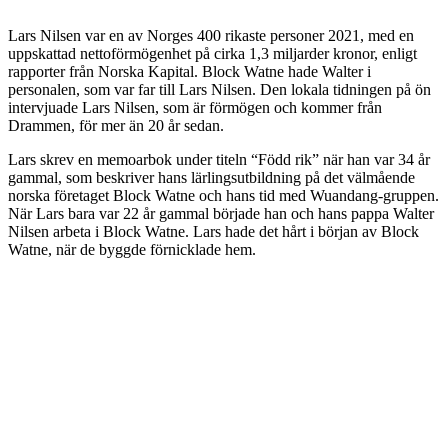
Lars Nilsen var en av Norges 400 rikaste personer 2021, med en
uppskattad nettoförmögenhet på cirka 1,3 miljarder kronor, enligt
rapporter från Norska Kapital. Block Watne hade Walter i
personalen, som var far till Lars Nilsen. Den lokala tidningen på ön
intervjuade Lars Nilsen, som är förmögen och kommer från
Drammen, för mer än 20 år sedan.
Lars skrev en memoarbok under titeln “Född rik” när han var 34 år
gammal, som beskriver hans lärlingsutbildning på det välmående
norska företaget Block Watne och hans tid med Wuandang-gruppen.
När Lars bara var 22 år gammal började han och hans pappa Walter
Nilsen arbeta i Block Watne. Lars hade det hårt i början av Block
Watne, när de byggde förnicklade hem.