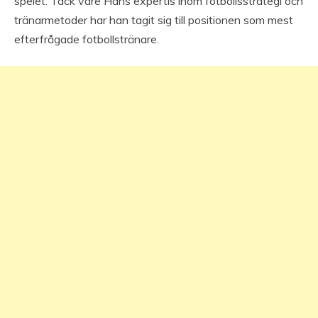
spelet. Tack vare Hans expertis inom fotbollsstrategi och
tränarmetoder har han tagit sig till positionen som mest
efterfrågade fotbollstränare.