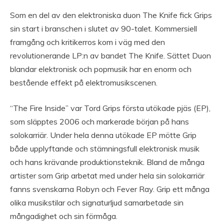
Som en del av den elektroniska duon The Knife fick Grips
sin start i branschen i slutet av 90-talet. Kommersiell
framgång och kritikerros kom i väg med den
revolutionerande LP:n av bandet The Knife. Sättet Duon
blandar elektronisk och popmusik har en enorm och
bestående effekt på elektromusikscenen.
“The Fire Inside” var Tord Grips första utökade pjäs (EP),
som släpptes 2006 och markerade början på hans
solokarriär. Under hela denna utökade EP mötte Grip
både upplyftande och stämningsfull elektronisk musik
och hans krävande produktionsteknik. Bland de många
artister som Grip arbetat med under hela sin solokarriär
fanns svenskarna Robyn och Fever Ray. Grip ett många
olika musikstilar och signaturljud samarbetade sin
mångadighet och sin förmåga.