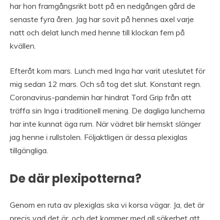
har hon framgångsrikt bott på en nedgången gård de
senaste fyra åren. Jag har sovit på hennes axel varje
natt och delat lunch med henne till klockan fem på
kvällen.
Efteråt kom mars. Lunch med Inga har varit uteslutet för
mig sedan 12 mars. Och så tog det slut. Konstant regn.
Coronavirus-pandemin har hindrat Tord Grip från att
träffa sin Inga i traditionell mening. De dagliga luncherna
har inte kunnat äga rum. När vädret blir hemskt slänger
jag henne i rullstolen. Följaktligen är dessa plexiglas
tillgängliga.
De där plexipotterna?
Genom en ruta av plexiglas ska vi korsa vägar. Ja, det är
precis vad det är, och det kommer med all säkerhet att