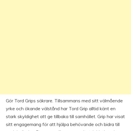
Gör Tord Grips säkrare. Tillsammans med sitt välmående
yrke och ökande välstånd har Tord Grip alltid känt en
stark skyldighet att ge tillbaka till samhället. Grip har visat
sitt engagemang för att hjälpa behövande och bidra till