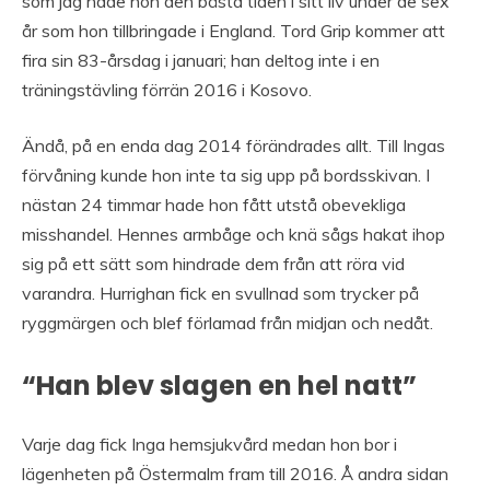
som jag hade hon den bästa tiden i sitt liv under de sex
år som hon tillbringade i England. Tord Grip kommer att
fira sin 83-årsdag i januari; han deltog inte i en
träningstävling förrän 2016 i Kosovo.
Ändå, på en enda dag 2014 förändrades allt. Till Ingas
förvåning kunde hon inte ta sig upp på bordsskivan. I
nästan 24 timmar hade hon fått utstå obevekliga
misshandel. Hennes armbåge och knä sågs hakat ihop
sig på ett sätt som hindrade dem från att röra vid
varandra. Hurrighan fick en svullnad som trycker på
ryggmärgen och blef förlamad från midjan och nedåt.
“Han blev slagen en hel natt”
Varje dag fick Inga hemsjukvård medan hon bor i
lägenheten på Östermalm fram till 2016. Å andra sidan