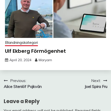
Blandningskategori
Ulf Ekberg Förmögenhet
April 20, 2024
Maryam
Post
Previous:
Next:
Alice Stenlöf Pojkvän
Joel Spira Fru
navigation
Leave a Reply
Your email address will not be published.
Required fields