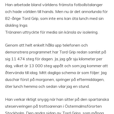
Han arbetade bland världens främsta fotbollstalanger
och hade världen till hands. Men nu är det annorlunda för
82-årige Tord Grip, som inte ens kan äta lunch med sin
älskling Inga.
Tränaren uttryckte för media sin känsla av isolering.
Genom att helt enkelt hålla upp telefonen och
demonstrera programmet har Tord Grip redan samlat på
sig 11 474 steg för dagen. Ja, jag går sju kilometer per
dag, vilket är 13 000 steg uppåt och som jag kommer att
återvända till idag. Mitt dagliga schema är som följer: Jag
duschar först på morgonen, springer på eftermiddagen,
äter lunch hemma och sedan vilar jag en stund.
Han verkar riktigt snygg när han sitter på den spartanska
uteserveringen på trottoarenan i Östermalmsförorten
Stockholm. Den andra sidan av Tord Grips, som många