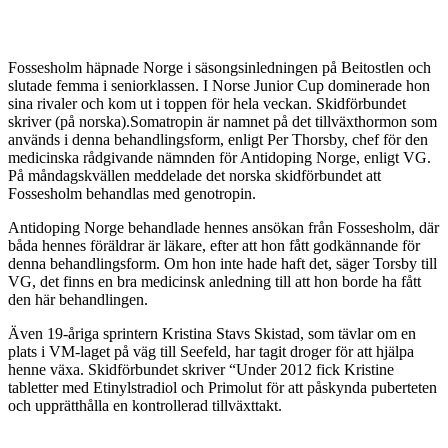
Fossesholm häpnade Norge i säsongsinledningen på Beitostlen och
slutade femma i seniorklassen. I Norse Junior Cup dominerade hon
sina rivaler och kom ut i toppen för hela veckan. Skidförbundet
skriver (på norska).Somatropin är namnet på det tillväxthormon som
används i denna behandlingsform, enligt Per Thorsby, chef för den
medicinska rådgivande nämnden för Antidoping Norge, enligt VG.
På måndagskvällen meddelade det norska skidförbundet att
Fossesholm behandlas med genotropin.
Antidoping Norge behandlade hennes ansökan från Fossesholm, där
båda hennes föräldrar är läkare, efter att hon fått godkännande för
denna behandlingsform. Om hon inte hade haft det, säger Torsby till
VG, det finns en bra medicinsk anledning till att hon borde ha fått
den här behandlingen.
Även 19-åriga sprintern Kristina Stavs Skistad, som tävlar om en
plats i VM-laget på väg till Seefeld, har tagit droger för att hjälpa
henne växa. Skidförbundet skriver “Under 2012 fick Kristine
tabletter med Etinylstradiol och Primolut för att påskynda puberteten
och upprätthålla en kontrollerad tillväxttakt.