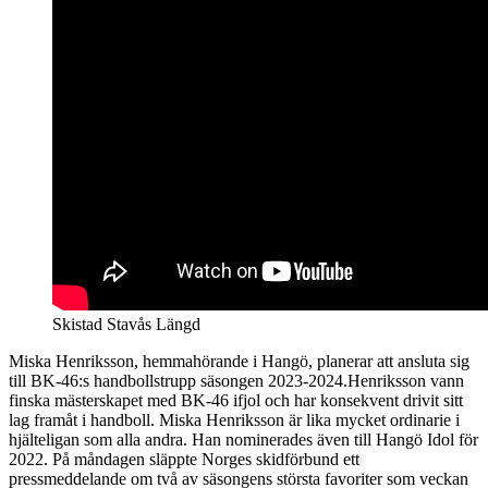
Skistad Stavås Längd
Miska Henriksson, hemmahörande i Hangö, planerar att ansluta sig
till BK-46:s handbollstrupp säsongen 2023-2024.Henriksson vann
finska mästerskapet med BK-46 ifjol och har konsekvent drivit sitt
lag framåt i handboll. Miska Henriksson är lika mycket ordinarie i
hjälteligan som alla andra. Han nominerades även till Hangö Idol för
2022. På måndagen släppte Norges skidförbund ett
pressmeddelande om två av säsongens största favoriter som veckan