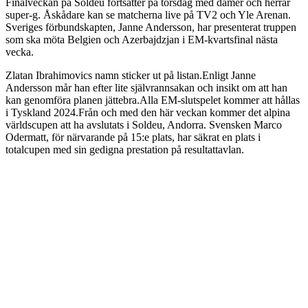
Finalveckan på Soldeu fortsätter på torsdag med damer och herrar
super-g. Åskådare kan se matcherna live på TV2 och Yle Arenan.
Sveriges förbundskapten, Janne Andersson, har presenterat truppen
som ska möta Belgien och Azerbajdzjan i EM-kvartsfinal nästa
vecka.
Zlatan Ibrahimovics namn sticker ut på listan.Enligt Janne
Andersson mår han efter lite självrannsakan och insikt om att han
kan genomföra planen jättebra.Alla EM-slutspelet kommer att hållas
i Tyskland 2024.Från och med den här veckan kommer det alpina
världscupen att ha avslutats i Soldeu, Andorra. Svensken Marco
Odermatt, för närvarande på 15:e plats, har säkrat en plats i
totalcupen med sin gedigna prestation på resultattavlan.