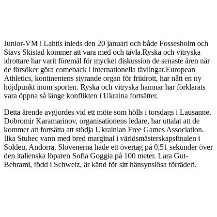
Junior-VM i Lahtis inleds den 20 januari och både Fossesholm och
Stavs Skistad kommer att vara med och tävla.Ryska och vitryska
idrottare har varit föremål för mycket diskussion de senaste åren när
de försöker göra comeback i internationella tävlingar.European
Athletics, kontinentens styrande organ för friidrott, har nått en ny
höjdpunkt inom sporten. Ryska och vitryska hamnar har förklarats
vara öppna så länge konflikten i Ukraina fortsätter.
Detta ärende avgjordes vid ett möte som hölls i torsdags i Lausanne.
Dobromir Karamarinov, organisationens ledare, har uttalat att de
kommer att fortsätta att stödja Ukrainian Free Games Association.
Ilka Stuhec vann med bred marginal i världsmästerskapsfinalen i
Soldeu, Andorra. Slovenerna hade ett övertag på 0,51 sekunder över
den italienska löparen Sofia Goggia på 100 meter. Lara Gut-
Behrami, född i Schweiz, är känd för sitt hänsynslösa förräderi.