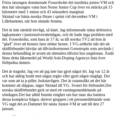
Förra säsongen dominerade Fossesholm det nordiska junior-VM och
den här säsongen vann hon Norse Junior Cup över en sträcka på 15
kilometer med 1 minut och 43 sekunders marginal.
Skistad var bästa norska förare i sprint vid december-VM i
Lillehammer, när hon slutade femma.
Det är inte särskilt trevligt, så klart. Jag informerade mina defensiva
lagkamrater i junioruniversitetsligan, och de hade inga problem med
det. Fossesholm, som bara är 17 år, sa till norska TV2 att hon är
“glad” över att hennes fans stöttar henne. I VG-artikeln står det att
skidförbundet hävdar att tillväxthormonet Genotropin som används i
denna behandling är avsett att stimulera tillväxt hos ungdomar. Ändå
finns detta läkemedel på World Anti-Doping Agencys lista över
förbjudna ämnen.
Det är tragiskt; Jag vet att jag inte har gjort något fel. Jag var 12 år
och har aldrig brutit mot några regler eller gjort något olagligt. Det
var som att ta p-piller, bokstavligen. Det är osannolikt att det här
kommer att släppas, säger Skistad till VG. Svaret för förbundet.Det
norska skidförbundet gick ut med ett varningsmeddelande på
söndagen.Det har alltid funnits enighet om hur man ska hantera
dessa komplexa frågor, skriver gruppen i ett pressmeddelande som
VG tagit del av.Datumet för nästa Junior-VM är satt till den 27
januari.