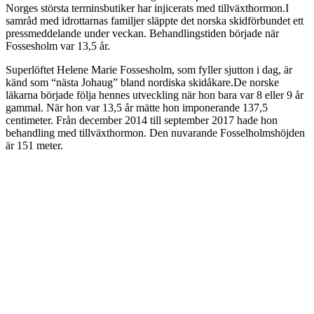
Norges största terminsbutiker har injicerats med tillväxthormon.I
samråd med idrottarnas familjer släppte det norska skidförbundet ett
pressmeddelande under veckan. Behandlingstiden började när
Fossesholm var 13,5 år.
Superlöftet Helene Marie Fossesholm, som fyller sjutton i dag, är
känd som “nästa Johaug” bland nordiska skidåkare.De norske
läkarna började följa hennes utveckling när hon bara var 8 eller 9 år
gammal. När hon var 13,5 år mätte hon imponerande 137,5
centimeter. Från december 2014 till september 2017 hade hon
behandling med tillväxthormon. Den nuvarande Fosselholmshöjden
är 151 meter.