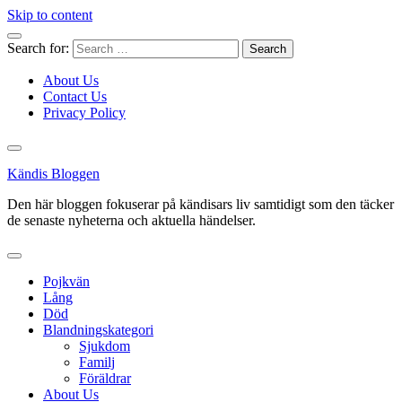
Skip to content
Search for:
About Us
Contact Us
Privacy Policy
Kändis Bloggen
Den här bloggen fokuserar på kändisars liv samtidigt som den täcker
de senaste nyheterna och aktuella händelser.
Pojkvän
Lång
Död
Blandningskategori
Sjukdom
Familj
Föräldrar
About Us