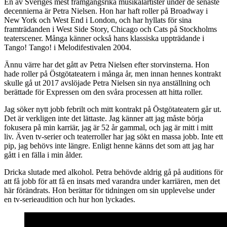
En av Sveriges mest framgångsrika musikalartister under de senaste
decennierna är Petra Nielsen. Hon har haft roller på Broadway i
New York och West End i London, och har hyllats för sina
framträdanden i West Side Story, Chicago och Cats på Stockholms
teaterscener. Många känner också hans klassiska uppträdande i
Tango! Tango! i Melodifestivalen 2004.
Ännu värre har det gått av Petra Nielsen efter storvinsterna. Hon
hade roller på Östgötateatern i många år, men innan hennes kontrakt
skulle gå ut 2017 avslöjade Petra Nielsen sin nya anställning och
berättade för Expressen om den svåra processen att hitta roller.
Jag söker nytt jobb febrilt och mitt kontrakt på Östgötateatern går ut.
Det är verkligen inte det lättaste. Jag känner att jag måste börja
fokusera på min karriär, jag är 52 år gammal, och jag är mitt i mitt
liv. Även tv-serier och teaterroller har jag sökt en massa jobb. Inte ett
pip, jag behövs inte längre. Enligt henne känns det som att jag har
gått i en fälla i min ålder.
Dricka slutade med alkohol. Petra behövde aldrig gå på auditions för
att få jobb för att få en insats med varandra under karriären, men det
här förändrats. Hon berättar för tidningen om sin upplevelse under
en tv-serieaudition och hur hon lyckades.