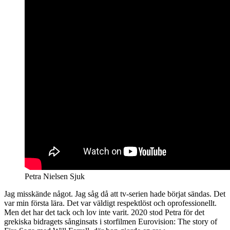
Petra Nielsen Sjuk
Jag misskände något. Jag såg då att tv-serien hade börjat sändas. Det
var min första lära. Det var väldigt respektlöst och oprofessionellt.
Men det har det tack och lov inte varit. 2020 stod Petra för det
grekiska bidragets sånginsats i storfilmen Eurovision: The story of