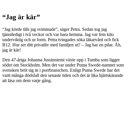
“Jag är kär”
“Jag körde tills jag svimmade”, säger Petra. Sedan tog jag
tjänstledigt i två veckor och var bara hemma. Jag var fem kilo
underviktig och ur form. Petra tvingades söka läkarvård och fick
B12. Hur ser ditt privatliv med familjen ut? – Jag har en pilar. Åh,
jag är kär!
Den 47-åriga Johanna Jussinniemi växte upp i Tumba som ligger
söder om Stockholm. Men det var under Puma Swede-namnet som
svensken bröt sig in i porrbranschen. Enligt Puma Swede har det
varit många dödsfall den senaste tiden och det är lika hjärtskärande
att läsa om dem varje gång.