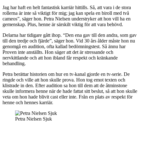
Jag har haft en helt fantastisk karriär hittills. Så, att vara i de stora
rollerna är inte så viktigt för mig; jag kan spela en biroll med två
cameos”, säger hon. Petra Nielsen understryker att hon vill ha en
gemenskap. Plus, henne är särskilt viktig för att vara behövd.
Delarna har tidigare gått ihop. “Den ena gav till den andra, som gav
till den tredje och fjärde”, säger hon. Vid 30 års ålder måste hon nu
genomgå en audition, ofta kallad bedömningstest. Så ännu har
Proven inte anställts. Hon säger att det är stressande och
nervkittlande och att hon ibland får respekt och kränkande
behandling.
Petra berättar historien om hur en tv-kanal gjorde en tv-serie. De
ringde och ville att hon skulle prova. Hon tog emot texten och
klistrade in den. Efter audition sa hon till dem att de åtminstone
skulle informera henne när de hade fattat sitt beslut, så att hon skulle
veta om hon hade blivit cast eller inte. Från en plats av respekt för
henne och hennes karriär.
Petra Nielsen Sjuk