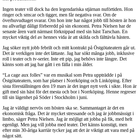
Ingen teater vill dock ha den legendariska stjärnan nuförtiden. Hon
ringer och sms:ar och tigger, men får negativa svar. Om de
överhuvudtaget svarar. Om hon inte har något jobb till hösten är hon
nu allvarligt dåligt förberedd på sin ekonomi. Petra Nielsen har de
senaste åren varit närmast förknippad med sin häst Tarschan. En
mycket viktig del av hennes vida är att skilda och fälttävla hästen.
Jag söker nytt jobb febrilt och mitt kontrakt på Östgötateatern går ut.
Det är verkligen inte det lättaste. Jag har sökt många jobb, inklusive
roll i teater och tv-serier. Inte ett pip, jag behövs inte längre. Det
känns som att jag har gått i en fälla i min ålder.
“La cage aux folles” var en musikal som Petra uppträdde i på
Östgötateatern, som har platser i Norrköping och Linköping. Efter
sista föreställningen den 19 mars är det inget nytt verk i sikte. Hon är
gift med sin häst för det mesta och bor i Norrköping. Henne regreser
till sin lägenhet på Söder i Stockholm i juni.
Jag är väldigt nervös om hösten ska se. Sammantaget är det en
ekonomisk fråga. Det är mycket stressande och jag är jobbmässigt i
limbo, säger Petra Nielsen. Jag är möjligt att jobba på fik, med helt
egenligt. Men jag vill jobba med teater. Det känns konstigt, men
efter min 30-åriga karriär tycker jag att det är viktigt att vara med på
något sätt.