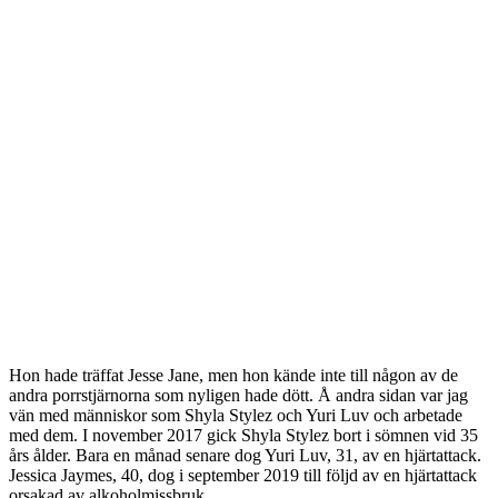
Hon hade träffat Jesse Jane, men hon kände inte till någon av de
andra porrstjärnorna som nyligen hade dött. Å andra sidan var jag
vän med människor som Shyla Stylez och Yuri Luv och arbetade
med dem. I november 2017 gick Shyla Stylez bort i sömnen vid 35
års ålder. Bara en månad senare dog Yuri Luv, 31, av en hjärtattack.
Jessica Jaymes, 40, dog i september 2019 till följd av en hjärtattack
orsakad av alkoholmissbruk.