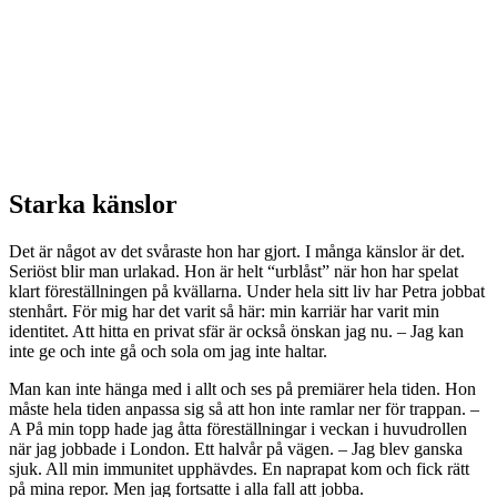
Starka känslor
Det är något av det svåraste hon har gjort. I många känslor är det.
Seriöst blir man urlakad. Hon är helt “urblåst” när hon har spelat
klart föreställningen på kvällarna. Under hela sitt liv har Petra jobbat
stenhårt. För mig har det varit så här: min karriär har varit min
identitet. Att hitta en privat sfär är också önskan jag nu. – Jag kan
inte ge och inte gå och sola om jag inte haltar.
Man kan inte hänga med i allt och ses på premiärer hela tiden. Hon
måste hela tiden anpassa sig så att hon inte ramlar ner för trappan. –
A På min topp hade jag åtta föreställningar i veckan i huvudrollen
när jag jobbade i London. Ett halvår på vägen. – Jag blev ganska
sjuk. All min immunitet upphävdes. En naprapat kom och fick rätt
på mina repor. Men jag fortsatte i alla fall att jobba.