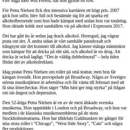
Fire Saga med Will Ferrell, där hon gjorde en row.
För Petra Nielsen fick den intensiva karriären ett högt pris. 2007
gick hon utför, blev full och bestämde sig för att sparka ett
alkoholberoende som hon hade kämpat med sedan hon var tonåring.
Hon riktade kritik mot samhällets vis på alkohol i Expressen 2017.
Det har gått tio år sedan jag drack alkohol. Herregud, jag vägrar
prata om det. Å andra sidan är vårt samhälle paradoxalt och
trångsynt när det kommer till alkohol. Jag känner många människor
som kämpar för att dricka på rätt sätt, och alkohol är en drog. Att
dricka är också lagligt. “Det är väldig dubbelmoral” – hela tiden
flödar det av alkoholreklam.
Idag pratar Petra Nielsen om roller på små teatrar, men hon får
kängan överallt. Hon provspelade på Broadway. Några av Sveriges
största musikstjärnor är arbetslösa och får vänta till februari med att
få sina lönecheckar. Hon säger “Min häst ger mig styrka” på frågan
om sin ångest och depression.
Den 52-åriga Petra Nielsen är en av de mest älskade svenska
musikerna. Hon uppträdde i London och på Broadway, och hon var
medlem i de klassiska musikensemblerna på de stora
Stockholmsteatrarna. Hon har tilldelats Guldmasken tre gånger för
sina stora roller i “Chicago”, “West Side Story”, “Cats” och några
fler produktioner.