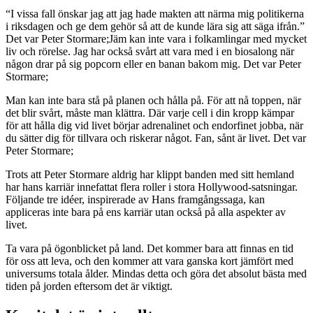
“I vissa fall önskar jag att jag hade makten att närma mig politikerna
i riksdagen och ge dem gehör så att de kunde lära sig att säga ifrån.”
Det var Peter Stormare;Jäm kan inte vara i folkamlingar med mycket
liv och rörelse. Jag har också svårt att vara med i en biosalong när
någon drar på sig popcorn eller en banan bakom mig. Det var Peter
Stormare;
Man kan inte bara stå på planen och hålla på. För att nå toppen, när
det blir svårt, måste man klättra. Där varje cell i din kropp kämpar
för att hålla dig vid livet börjar adrenalinet och endorfinet jobba, när
du sätter dig för tillvara och riskerar något. Fan, sånt är livet. Det var
Peter Stormare;
Trots att Peter Stormare aldrig har klippt banden med sitt hemland
har hans karriär innefattat flera roller i stora Hollywood-satsningar.
Följande tre idéer, inspirerade av Hans framgångssaga, kan
appliceras inte bara på ens karriär utan också på alla aspekter av
livet.
Ta vara på ögonblicket på land. Det kommer bara att finnas en tid
för oss att leva, och den kommer att vara ganska kort jämfört med
universums totala ålder. Mindas detta och göra det absolut bästa med
tiden på jorden eftersom det är viktigt.