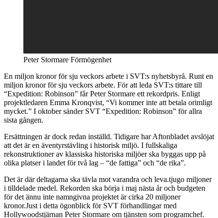
Peter Stormare Förmögenhet
En miljon kronor för sju veckors arbete i SVT:s nyhetsbyrå. Runt en
miljon kronor för sju veckors arbete. För att leda SVT:s tittare till
“Expedition: Robinson” får Peter Stormare ett rekordpris. Enligt
projektledaren Emma Kronqvist, “Vi kommer inte att betala orimligt
mycket.” I oktober sänder SVT “Expedition: Robinson” för allra
sista gången.
Ersättningen är dock redan inställd. Tidigare har Aftonbladet avslöjat
att det är en äventyrstävling i historisk miljö. I fullskaliga
rekonstruktioner av klassiska historiska miljöer ska byggas upp på
olika platser i landet för två lag – “de fattiga” och “de rika”.
Det är där deltagarna ska tävla mot varandra och leva.tjugo miljoner
i tilldelade medel. Rekorden ska börja i maj nästa år och budgeten
för det ännu inte namngivna projektet är cirka 20 miljoner
kronor.Just i detta ögonblick för SVT förhandlingar med
Hollywoodstjärnan Peter Stormare om tjänsten som programchef.