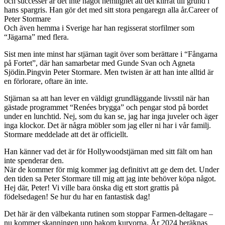
och successér är det inte något hemlighet att det klirrat till grund i
hans spargris. Han gör det med sitt stora pengaregn alla år.Career of
Peter Stormare
Och även hemma i Sverige har han regisserat storfilmer som
“Jägarna” med flera.
Sist men inte minst har stjärnan tagit över som berättare i “Fångarna
på Fortet”, där han samarbetar med Gunde Svan och Agneta
Sjödin.Pingvin Peter Stormare. Men twisten är att han inte alltid är
en förlorare, oftare än inte.
Stjärnan sa att han lever en väldigt grundläggande livsstil när han
gästade programmet “Renées brygga” och pengar stod på bordet
under en lunchtid. Nej, som du kan se, jag har inga juveler och äger
inga klockor. Det är några möbler som jag eller ni har i vår familj.
Stormare meddelade att det är officiellt.
Han känner vad det är för Hollywoodstjärnan med sitt fält om han
inte spenderar den.
När de kommer för mig kommer jag definitivt att ge dem det. Under
den tiden sa Peter Stormare till mig att jag inte behöver köpa något.
Hej där, Peter! Vi ville bara önska dig ett stort grattis på
födelsedagen! Se hur du har en fantastisk dag!
Det här är den välbekanta rutinen som stoppar Farmen-deltagare –
nu kommer skanningen upp bakom kurvorna. År 2024 beräknas