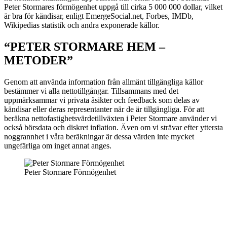
Peter Stormares förmögenhet uppgå till cirka 5 000 000 dollar, vilket
är bra för kändisar, enligt EmergeSocial.net, Forbes, IMDb,
Wikipedias statistik och andra exponerade källor.
“PETER STORMARE HEM –
METODER”
Genom att använda information från allmänt tillgängliga källor
bestämmer vi alla nettotillgångar. Tillsammans med det
uppmärksammar vi privata åsikter och feedback som delas av
kändisar eller deras representanter när de är tillgängliga. För att
beräkna nettofastighetsvärdetillväxten i Peter Stormare använder vi
också börsdata och diskret inflation. Även om vi strävar efter yttersta
noggrannhet i våra beräkningar är dessa värden inte mycket
ungefärliga om inget annat anges.
Peter Stormare Förmögenhet