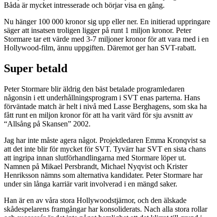
Båda är mycket intresserade och börjar visa en gång.
Nu hänger 100 000 kronor sig upp eller ner. En initierad uppringare
säger att insatsen troligen ligger på runt 1 miljon kronor. Peter
Stormare tar ett värde med 3-7 miljoner kronor för att vara med i en
Hollywood-film, ännu uppgiften. Däremot ger han SVT-rabatt.
Super betald
Peter Stormare blir äldrig den bäst betalade programledaren
någonsin i ett underhållningsprogram i SVT enas parterna. Hans
förväntade match är helt i nivå med Lasse Berghagens, som ska ha
fått runt en miljon kronor för att ha varit värd för sju avsnitt av
“Allsång på Skansen” 2002.
Jag har inte måste agera något. Projektledaren Emma Kronqvist sa
att det inte blir för mycket för SVT. Tyvärr har SVT en sista chans
att ingripa innan slutförhandlingarna med Stormare löper ut.
Namnen på Mikael Persbrandt, Michael Nyqvist och Krister
Henriksson nämns som alternativa kandidater. Peter Stormare har
under sin långa karriär varit involverad i en mängd saker.
Han är en av våra stora Hollywoodstjärnor, och den älskade
skådespelarens framgångar har konsoliderats. Nach alla stora rollar