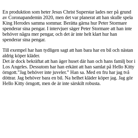
En produktion som heter Jesus Christ Superstar lades ner på grund
av Coronapandemin 2020, men det var planerat att han skulle spela
King Herodes samma sommar. Berätta gärna hur Peter Stormare
spenderar sina pengar. I intervjuer säger Peter Stormare att han inte
behöver några mer pengar, och det är inte helt klart hur han
spenderar sina pengar.
Till exempel har han tydligen sagt att han bara har en bil och nästan
aldrig köper kläder.
Det är dock bekräftat att han äger huset där han och hans familj bor i
Los Angeles. Dessutom har han erkänt att han samlat på Hello Kitty
örngott.”Jag behöver inte juveler.” Han sa. Med en fru har jag två
döttrar. Jag behöver bara en bil. Na helhet kläder köper jag. Jag gör
Hello Kitty örngott, men de är inte särskilt robusta.