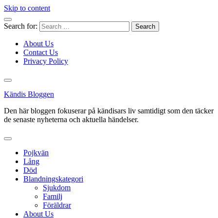
Skip to content
Search for:
About Us
Contact Us
Privacy Policy
Kändis Bloggen
Den här bloggen fokuserar på kändisars liv samtidigt som den täcker
de senaste nyheterna och aktuella händelser.
Pojkvän
Lång
Död
Blandningskategori
Sjukdom
Familj
Föräldrar
About Us