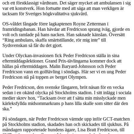
och ett förstklassigt vårdteam. Det säger mycket att ambulansen i sig
var ett konstverk. Hon fortsatte med att säga att man verkligen är
tacksam för Sveriges högkvalitativa sjukvård.
OS-våldet fångade förre lagkaptenen Royne Zetterman i
framridingsbanan. Han hävdar att Fredricson sprang iväg, gjorde en
volt och ramlade på hans nacken. Han saknade känslan. Översätt
“Ring ambulans, skaffa smärtstillande, rör mig inte” till
Sydsvenskan så får du det gjort.
Under Olyckan-invasionen fick Peder Fredricson ställa in sina
eftermiddagslektioner. Grand Prix-tävlingarna kommer dock att
hållas på eftermiddagen. Malin Baryard-Johnsson och Peder
Fredricson vann en golftävling i söndags. Här ser vi en ung Peder
Fredricson stå på toppen av berget Olympen.
Peder Fredricson, den svenske fångaren, bröt näsan för en vecka
sedan i en okänd olycka på Stockholms stadion. I sitt inlägg i sociala
medier skrev hon, “Tacksam över att f sätta min misslyckade men
kärleksfyllda midsommarkrans p hans lilla skalle som sitter där den
ska.”
På söndagen, när Peder Fredricson värmde upp inför GCT-matchen
på Stockholms stadion, skadades han och skickades till sjukhus. På
måndagen rapporterade hundens ägare, Lisa Bratt Fredricson, till