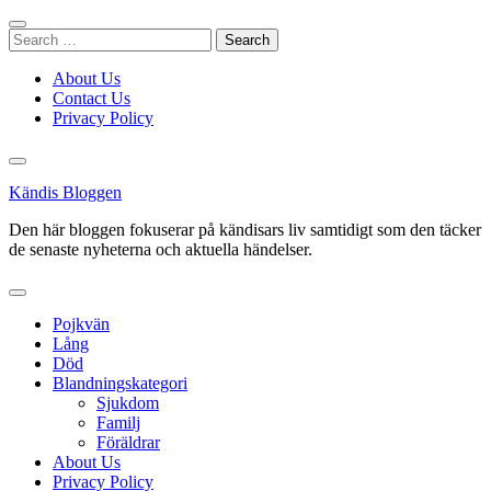
Skip
to
Search
content
for:
About Us
Contact Us
Privacy Policy
Kändis Bloggen
Den här bloggen fokuserar på kändisars liv samtidigt som den täcker
de senaste nyheterna och aktuella händelser.
Pojkvän
Lång
Död
Blandningskategori
Sjukdom
Familj
Föräldrar
About Us
Privacy Policy