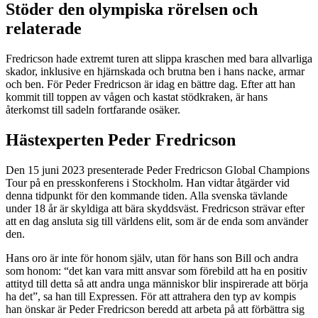
Stöder den olympiska rörelsen och
relaterade
Fredricson hade extremt turen att slippa kraschen med bara allvarliga
skador, inklusive en hjärnskada och brutna ben i hans nacke, armar
och ben. För Peder Fredricson är idag en bättre dag. Efter att han
kommit till toppen av vågen och kastat stödkraken, är hans
återkomst till sadeln fortfarande osäker.
Hästexperten Peder Fredricson
Den 15 juni 2023 presenterade Peder Fredricson Global Champions
Tour på en presskonferens i Stockholm. Han vidtar åtgärder vid
denna tidpunkt för den kommande tiden. Alla svenska tävlande
under 18 år är skyldiga att bära skyddsväst. Fredricson strävar efter
att en dag ansluta sig till världens elit, som är de enda som använder
den.
Hans oro är inte för honom själv, utan för hans son Bill och andra
som honom: “det kan vara mitt ansvar som förebild att ha en positiv
attityd till detta så att andra unga människor blir inspirerade att börja
ha det”, sa han till Expressen. För att attrahera den typ av kompis
han önskar är Peder Fredricson beredd att arbeta på att förbättra sig