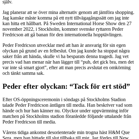
själv.
Jag planerar att se över mina alternativ genom att jämföra shopping.
Jag kanske måste komma på ett nytt tillvägagångssätt om jag inte
kan hitta ett hållbart. På Sweden International Horse Show den 27
november 2022, i Stockholm, kommer svenske ryttaren Peder
Fredricson att gå banan för den internationella hopptävlingen.
Peder Fredricson utvecklar med att han är ansvarig för sin egen
olyckan på grund av en felbeslut. Om jag kunde ha stoppat några
saker från att hända, skulle vi ha besparats denna tragedi. Jag vet
precis vad han menar när han lägger till “puh, det gick bra, men det
var inte så smart gjort”, efter att man precis avslutat en omkörning
och tänkt samma sak.
Peder efter olyckan: “Tack för ert stöd”
Efter OS-öppningsceremonin i söndags på Stockholms Stadion
talade Peder Fredricson äntligen till media. Han beskriver vad som
hände och hur han känner nu. Olyckor under uppvärmning inför
matchen på Stockholms stadion föranledde följande uttalande från
Peder Fredricson till media.
Vårens tidiga ankomst desorienterade min trogna häst H&M Que
Sera, men han hittade till slut tillbaka till mig. Jag fördes till New