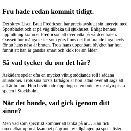
Fru hade redan kommit tidigt.
Det skrev Lisen Bratt Fredricson har precis avslutat sin intervju med
Sportbladet och är på väg tillbaka till sjukhuset. Enligt hennes
uppfattning kommer Fredricson att övernatta på vårdcentralen.
Oavsett hur många tester som görs finns det fortfarande inga bevis
för att hans näsa är bruten. Trots hans uppenbara blyghet har hon
funnit att han är ganska smart och klok för sin ålder.
Så vad tycker du om det här?
Åskådare spelar ofta en mycket viktig stödjande roll i sådana
situationer. Trots sina första farhågor är hon lättad över att säga att
allt är bra nu. Hon bevittnade öppningsceremonin av de olympiska
spelen i Stockholm.
När det hände, vad gick igenom ditt
sinne?
Men vad som specifikt kommer att tänka på är… Han fick
omedelbar uppmärksamhet på grund av tillgången på specialister