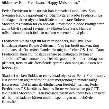
bildtext av Bratt Fredricson, “Happy Midsommar.”
Peder Fredricson hade tur när han lämnades i ambulans. Som
Sveriges Radio rapporterat var Stjärnryttaren Peder Fredricson på
söndagen när en olycka inträffade när arbetare förberedde
Stockholms stadion för en hop-off. Fredricson blödde kraftigt efter
att ha blivit sparkad i ryggen av Hästen Que Sera. Han var
rullstolsbunden och fick sin nacken cementerad på plats.
Fredricson ska ha sagt till första responders, inklusive Fore
landslagsryttaren Royne Zetterman, “Jag har brutit nacken, ring
ambulans, skaffa smärtstillande, rör mig inte” efter OS. Lisen Bratt
Fredricson, hans fru, postade senare på Instagram att han är
“mörbultad” men annars bra. Det blir grand prix i eftermiddag som
planerat, trots att alla återstående ryttare i den ohögsta klassen har
hoppat av.
Skador i nacken föddes ur en oväntad olycka av Peder Fredricsons.
Nu vidtar han åtgärder för att göra morgondagen mindre farlig.
Expressen: “Det är min skyldighet som förebild”, sa han. Peder
Fredricsons OS-karriär avslutades för tre veckor sedan på GCT-
tävlingen i Stockholm. Han krossade näsan och andra ben i ansiktet
när han ramlade av hästen under inspelningen och behövde
läkarvård.