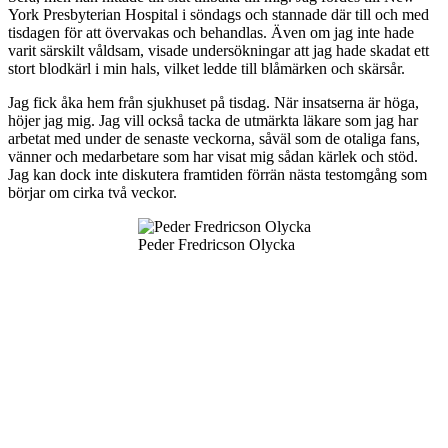
York Presbyterian Hospital i söndags och stannade där till och med
tisdagen för att övervakas och behandlas. Även om jag inte hade
varit särskilt våldsam, visade undersökningar att jag hade skadat ett
stort blodkärl i min hals, vilket ledde till blåmärken och skärsår.
Jag fick åka hem från sjukhuset på tisdag. När insatserna är höga,
höjer jag mig. Jag vill också tacka de utmärkta läkare som jag har
arbetat med under de senaste veckorna, såväl som de otaliga fans,
vänner och medarbetare som har visat mig sådan kärlek och stöd.
Jag kan dock inte diskutera framtiden förrän nästa testomgång som
börjar om cirka två veckor.
Peder Fredricson Olycka