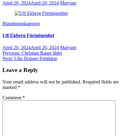
April 20, 2024
April 20, 2024
Maryam
Blandningskategori
Ulf Ekberg Förmögenhet
April 20, 2024
April 20, 2024
Maryam
Post
Previous:
Christian Bauer ålder
Next:
Ulla Donner Föräldrar
navigation
Leave a Reply
Your email address will not be published.
Required fields are
marked
*
Comment
*