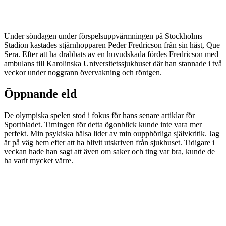
Under söndagen under förspelsuppvärmningen på Stockholms
Stadion kastades stjärnhopparen Peder Fredricson från sin häst, Que
Sera. Efter att ha drabbats av en huvudskada fördes Fredricson med
ambulans till Karolinska Universitetssjukhuset där han stannade i två
veckor under noggrann övervakning och röntgen.
Öppnande eld
De olympiska spelen stod i fokus för hans senare artiklar för
Sportbladet. Timingen för detta ögonblick kunde inte vara mer
perfekt. Min psykiska hälsa lider av min oupphörliga självkritik. Jag
är på väg hem efter att ha blivit utskriven från sjukhuset. Tidigare i
veckan hade han sagt att även om saker och ting var bra, kunde de
ha varit mycket värre.