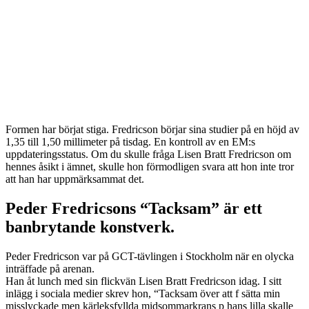
Formen har börjat stiga. Fredricson börjar sina studier på en höjd av
1,35 till 1,50 millimeter på tisdag. En kontroll av en EM:s
uppdateringsstatus. Om du skulle fråga Lisen Bratt Fredricson om
hennes åsikt i ämnet, skulle hon förmodligen svara att hon inte tror
att han har uppmärksammat det.
Peder Fredricsons “Tacksam” är ett
banbrytande konstverk.
Peder Fredricson var på GCT-tävlingen i Stockholm när en olycka
inträffade på arenan.
Han åt lunch med sin flickvän Lisen Bratt Fredricson idag. I sitt
inlägg i sociala medier skrev hon, “Tacksam över att f sätta min
misslyckade men kärleksfyllda midsommarkrans p hans lilla skalle