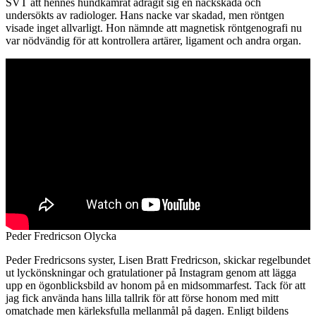
SVT att hennes hundkamrat ådragit sig en nackskada och
undersökts av radiologer. Hans nacke var skadad, men röntgen
visade inget allvarligt. Hon nämnde att magnetisk röntgenografi nu
var nödvändig för att kontrollera artärer, ligament och andra organ.
Peder Fredricson Olycka
Peder Fredricsons syster, Lisen Bratt Fredricson, skickar regelbundet
ut lyckönskningar och gratulationer på Instagram genom att lägga
upp en ögonblicksbild av honom på en midsommarfest. Tack för att
jag fick använda hans lilla tallrik för att förse honom med mitt
omatchade men kärleksfulla mellanmål på dagen. Enligt bildens