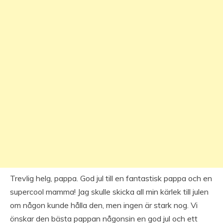
Trevlig helg, pappa. God jul till en fantastisk pappa och en
supercool mamma! Jag skulle skicka all min kärlek till julen
om någon kunde hålla den, men ingen är stark nog. Vi
önskar den bästa pappan någonsin en god jul och ett