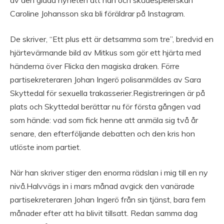
av den glada nyheten att han och skådespelerskan
Caroline Johansson ska bli föräldrar på Instagram.
De skriver, “Ett plus ett är detsamma som tre”, bredvid en
hjärtevärmande bild av Mitkus som gör ett hjärta med
händerna över Flicka den magiska draken. Förre
partisekreteraren Johan Ingerö polisanmäldes av Sara
Skyttedal för sexuella trakasserier.Registreringen är på
plats och Skyttedal berättar nu för första gången vad
som hände: vad som fick henne att anmäla sig två år
senare, den efterföljande debatten och den kris hon
utlöste inom partiet.
När han skriver stiger den enorma rädslan i mig till en ny
nivå.Halvvägs in i mars månad avgick den vanärade
partisekreteraren Johan Ingerö från sin tjänst, bara fem
månader efter att ha blivit tillsatt. Redan samma dag