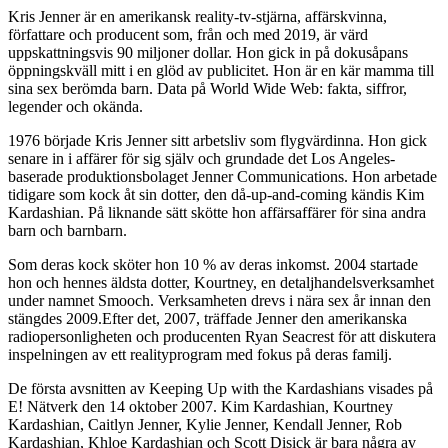
Kris Jenner är en amerikansk reality-tv-stjärna, affärskvinna,
författare och producent som, från och med 2019, är värd
uppskattningsvis 90 miljoner dollar. Hon gick in på dokusåpans
öppningskväll mitt i en glöd av publicitet. Hon är en kär mamma till
sina sex berömda barn. Data på World Wide Web: fakta, siffror,
legender och okända.
1976 började Kris Jenner sitt arbetsliv som flygvärdinna. Hon gick
senare in i affärer för sig själv och grundade det Los Angeles-
baserade produktionsbolaget Jenner Communications. Hon arbetade
tidigare som kock åt sin dotter, den då-up-and-coming kändis Kim
Kardashian. På liknande sätt skötte hon affärsaffärer för sina andra
barn och barnbarn.
Som deras kock sköter hon 10 % av deras inkomst. 2004 startade
hon och hennes äldsta dotter, Kourtney, en detaljhandelsverksamhet
under namnet Smooch. Verksamheten drevs i nära sex år innan den
stängdes 2009.Efter det, 2007, träffade Jenner den amerikanska
radiopersonligheten och producenten Ryan Seacrest för att diskutera
inspelningen av ett realityprogram med fokus på deras familj.
De första avsnitten av Keeping Up with the Kardashians visades på
E! Nätverk den 14 oktober 2007. Kim Kardashian, Kourtney
Kardashian, Caitlyn Jenner, Kylie Jenner, Kendall Jenner, Rob
Kardashian, Khloe Kardashian och Scott Disick är bara några av