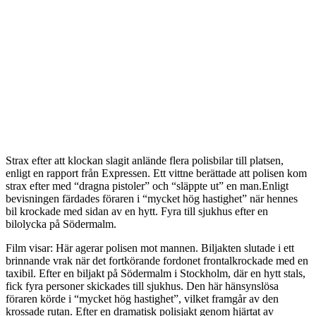
Strax efter att klockan slagit anlände flera polisbilar till platsen,
enligt en rapport från Expressen. Ett vittne berättade att polisen kom
strax efter med “dragna pistoler” och “släppte ut” en man.Enligt
bevisningen färdades föraren i “mycket hög hastighet” när hennes
bil krockade med sidan av en hytt. Fyra till sjukhus efter en
bilolycka på Södermalm.
Film visar: Här agerar polisen mot mannen. Biljakten slutade i ett
brinnande vrak när det fortkörande fordonet frontalkrockade med en
taxibil. Efter en biljakt på Södermalm i Stockholm, där en hytt stals,
fick fyra personer skickades till sjukhus. Den här hänsynslösa
föraren körde i “mycket hög hastighet”, vilket framgår av den
krossade rutan. Efter en dramatisk polisjakt genom hjärtat av