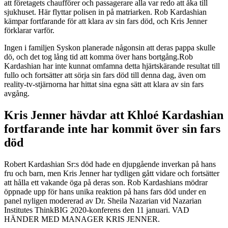
att företagets chaufförer och passagerare alla var redo att åka till
sjukhuset. Här flyttar polisen in på matriarken. Rob Kardashian
kämpar fortfarande för att klara av sin fars död, och Kris Jenner
förklarar varför.
Ingen i familjen Syskon planerade någonsin att deras pappa skulle
dö, och det tog lång tid att komma över hans bortgång.Rob
Kardashian har inte kunnat omfamna detta hjärtskärande resultat till
fullo och fortsätter att sörja sin fars död till denna dag, även om
reality-tv-stjärnorna har hittat sina egna sätt att klara av sin fars
avgång.
Kris Jenner hävdar att Khloé Kardashian
fortfarande inte har kommit över sin fars
död
Robert Kardashian Sr:s död hade en djupgående inverkan på hans
fru och barn, men Kris Jenner har tydligen gått vidare och fortsätter
att hålla ett vakande öga på deras son. Rob Kardashians mödrar
öppnade upp för hans unika reaktion på hans fars död under en
panel nyligen modererad av Dr. Sheila Nazarian vid Nazarian
Institutes ThinkBIG 2020-konferens den 11 januari. VAD
HÄNDER MED MANAGER KRIS JENNER.