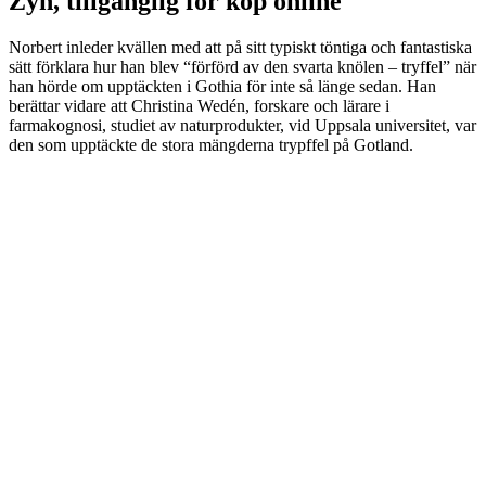
Zyn, tillgänglig för köp online
Norbert inleder kvällen med att på sitt typiskt töntiga och fantastiska
sätt förklara hur han blev “förförd av den svarta knölen – tryffel” när
han hörde om upptäckten i Gothia för inte så länge sedan. Han
berättar vidare att Christina Wedén, forskare och lärare i
farmakognosi, studiet av naturprodukter, vid Uppsala universitet, var
den som upptäckte de stora mängderna trypffel på Gotland.