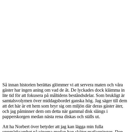
Så innan historien berättas glömmer vi att servera maten och våra
gäster har ingen aning om vad de åt. De lyckades dock klämma in
lite tid för att fokusera på måltidens beståndsdelar. Som brukligt är
samtalsvolymen över middagsbordet ganska hög. Jag säger till dem
att det här är ett hem som bryr sig om miljön där deras gäster äter,
och jag påminner dem om detta när gammal disk slängs i
papperskorgen medan nästa rena diskas och ställs ut.
Att ha Norbert över betyder att jag kan lägga min fulla
uppmärksamhet på vinerna medan han sköter matlagningen. Den