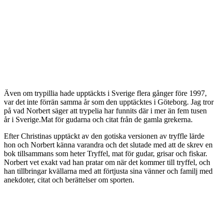
Även om trypillia hade upptäckts i Sverige flera gånger före 1997,
var det inte förrän samma år som den upptäcktes i Göteborg. Jag tror
på vad Norbert säger att trypelia har funnits där i mer än fem tusen
år i Sverige.Mat för gudarna och citat från de gamla grekerna.
Efter Christinas upptäckt av den gotiska versionen av tryffle lärde
hon och Norbert känna varandra och det slutade med att de skrev en
bok tillsammans som heter Tryffel, mat för gudar, grisar och fiskar.
Norbert vet exakt vad han pratar om när det kommer till tryffel, och
han tillbringar kvällarna med att förtjusta sina vänner och familj med
anekdoter, citat och berättelser om sporten.