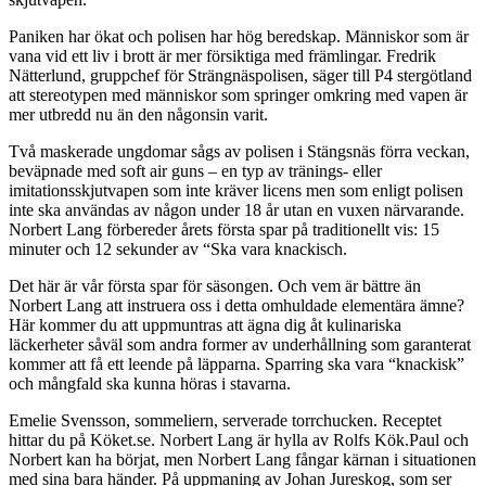
Paniken har ökat och polisen har hög beredskap. Människor som är
vana vid ett liv i brott är mer försiktiga med främlingar. Fredrik
Nätterlund, gruppchef för Strängnäspolisen, säger till P4 stergötland
att stereotypen med människor som springer omkring med vapen är
mer utbredd nu än den någonsin varit.
Två maskerade ungdomar sågs av polisen i Stängsnäs förra veckan,
beväpnade med soft air guns – en typ av tränings- eller
imitationsskjutvapen som inte kräver licens men som enligt polisen
inte ska användas av någon under 18 år utan en vuxen närvarande.
Norbert Lang förbereder årets första spar på traditionellt vis: 15
minuter och 12 sekunder av “Ska vara knackisch.
Det här är vår första spar för säsongen. Och vem är bättre än
Norbert Lang att instruera oss i detta omhuldade elementära ämne?
Här kommer du att uppmuntras att ägna dig åt kulinariska
läckerheter såväl som andra former av underhållning som garanterat
kommer att få ett leende på läpparna. Sparring ska vara “knackisk”
och mångfald ska kunna höras i stavarna.
Emelie Svensson, sommeliern, serverade torrchucken. Receptet
hittar du på Köket.se. Norbert Lang är hylla av Rolfs Kök.Paul och
Norbert kan ha börjat, men Norbert Lang fångar kärnan i situationen
med sina bara händer. På uppmaning av Johan Jureskog, som ser