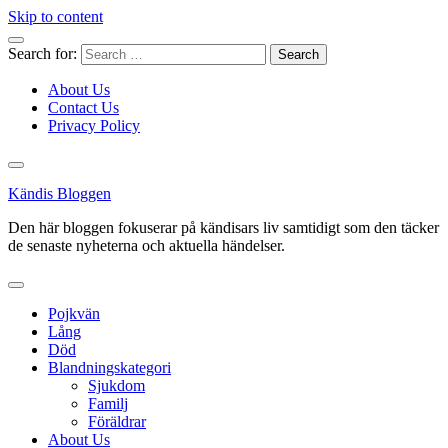
Skip to content
Search for:
About Us
Contact Us
Privacy Policy
Kändis Bloggen
Den här bloggen fokuserar på kändisars liv samtidigt som den täcker
de senaste nyheterna och aktuella händelser.
Pojkvän
Lång
Död
Blandningskategori
Sjukdom
Familj
Föräldrar
About Us