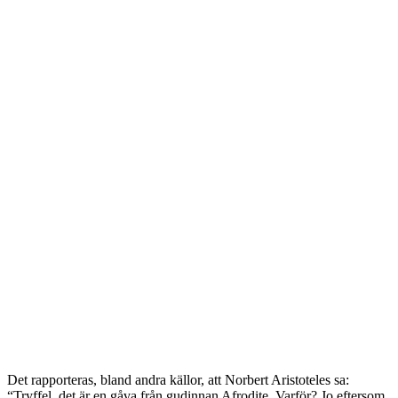
Det rapporteras, bland andra källor, att Norbert Aristoteles sa:
“Tryffel, det är en gåva från gudinnan Afrodite. Varför? Jo eftersom