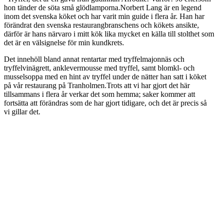
hon tänder de söta små glödlamporna.Norbert Lang är en legend
inom det svenska köket och har varit min guide i flera år. Han har
förändrat den svenska restaurangbranschens och kökets ansikte,
därför är hans närvaro i mitt kök lika mycket en källa till stolthet som
det är en välsignelse för min kundkrets.
Det innehöll bland annat rentartar med tryffelmajonnäs och
tryffelvinägrett, anklevermousse med tryffel, samt blomkl- och
musselsoppa med en hint av tryffel under de nätter han satt i köket
på vår restaurang på Tranholmen.Trots att vi har gjort det här
tillsammans i flera år verkar det som hemma; saker kommer att
fortsätta att förändras som de har gjort tidigare, och det är precis så
vi gillar det.