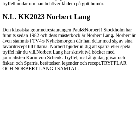
tryffelhundar om han behöver få dem på gott humör.
N.L. KK2023 Norbert Lang
Den klassiska gourmetrestaurangen Paul&Norbert i Stockholm har
funnits sedan 1982 och dess mästerkock är Norbert Lang. Norbert är
även stammis i TV4:s Nyhetsmorgon där han delar med sig av sina
favoritrecept till tittarna. Norbert bjuder in dig att sparra eller spela
tryffel när du vill.Norbert Lang har skrivit två böcker med
journalisten Karin von Schenk: Tryffel, mat åt gudar, grisar och
fiskar; och Sparris, berättelser, legender och recept.TRYFFLAR
OCH NORBERT LANG I SAMTAL.