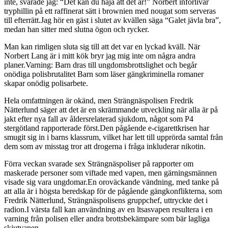
inte, svarade jag: “Det kan du haja att det är!” Norbert införlivar
tryphillin på ett raffinerat sätt i brownien med nougat som serveras
till efterrätt.Jag hör en gäst i slutet av kvällen säga “Galet jävla bra”,
medan han sitter med slutna ögon och rycker.
Man kan rimligen sluta sig till att det var en lyckad kväll. När
Norbert Lang är i mitt kök bryr jag mig inte om några andra
planer.Varning: Barn dras till ungdomsbrottslighet och begår
onödiga polisbrutalitet Barn som läser gängkriminella romaner
skapar onödig polisarbete.
Hela omfattningen är okänd, men Strängnäspolisen Fredrik
Nätterlund säger att det är en skrämmande utveckling när alla är på
jakt efter nya fall av åldersrelaterad sjukdom, något som P4
stergötland rapporterade först.Den pågående e-cigarettkrisen har
smugit sig in i barns klassrum, vilket har lett till upprörda samtal från
dem som av misstag tror att drogerna i fråga inkluderar nikotin.
Förra veckan svarade sex Strängnäspoliser på rapporter om
maskerade personer som viftade med vapen, men gärningsmännen
visade sig vara ungdomar.En oroväckande vändning, med tanke på
att alla är i högsta beredskap för de pågående gängkonflikterna, som
Fredrik Nätterlund, Strängnäspolisens gruppchef, uttryckte det i
radion.I värsta fall kan användning av en ltsasvapen resultera i en
varning från polisen eller andra brottsbekämpare som bär lagliga
skjutvapen.