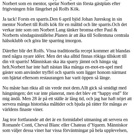
Norbert som en mentor, spelar Norbert sin första gästplats efter
frigivningen från fängelset på Rolfs Kök.
Ja tack! Forsts en sparris.Den 6 april bjöd Johan Jureskog in sin
mentor Norbert till Rolfs kök för en måltid och lite sparris.Och det
verkar inte som om Norbert Lang tänker bromsa efter Paul &
Norberts söndagsinställelse.Planen är att åka till Sollentuna centrala
hälsoklubb och göra lite sparring imorgon.
Därefter blir det Rolfs. Vissa traditionella recept kommer att blandas
med några nyare idéer. Men det ska alltid finnas rökiga tillskott till
din vit sparris! Människan ska äta sparry jämnt och hänga sig
helt.Norbert har inte haft nästan lika många en-mot-en-spel med
gäster som använder tryffel och sparris som ligger honom närmast
om hjärtat eftersom restaurangen har varit öppen så länge.
Nu måste han rikta all sin vrede mot dem.Allt gick så smidigt med
hängningen; det var inte planerat, men det blev ett “happy end” för
mig ändå. Men 28 år på ett ställe är lång tid, och jag har haft nöjet att
servera många historiska måltider och bjuda på rätter för många av
världens finaste viner.
Jag tror fortfarande att det är en formidabel utmaning att servera en
Romanée Conti, Cheval Blanc eller Chateau d’Yquem. Människor
som väljer dessa viner har vissa förväntningar på hela upplevelsen,