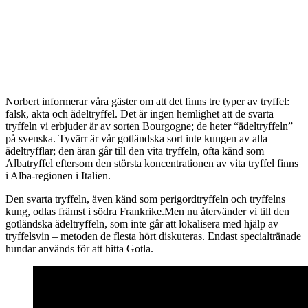
Norbert informerar våra gäster om att det finns tre typer av tryffel:
falsk, akta och ädeltryffel. Det är ingen hemlighet att de svarta
tryffeln vi erbjuder är av sorten Bourgogne; de heter “ädeltryffeln”
på svenska. Tyvärr är vår gotländska sort inte kungen av alla
ädeltryfflar; den äran går till den vita tryffeln, ofta känd som
Albatryffel eftersom den största koncentrationen av vita tryffel finns
i Alba-regionen i Italien.
Den svarta tryffeln, även känd som perigordtryffeln och tryffelns
kung, odlas främst i södra Frankrike.Men nu återvänder vi till den
gotländska ädeltryffeln, som inte går att lokalisera med hjälp av
tryffelsvin – metoden de flesta hört diskuteras. Endast specialtränade
hundar används för att hitta Gotla.