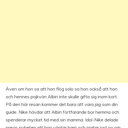
Även om hon sa att hon flög solo sa hon också att hon
och hennes pojkvän Albin inte skulle gifta sig inom kort.
På den här resan kommer det bara att vara jag som din
guide. Nike hävdar att Albin fortfarande bor hemma och
spenderar mycket tid med sin mamma. Idol-Nike delade
precis nyheten att hon väntar barn och pratar just nu om