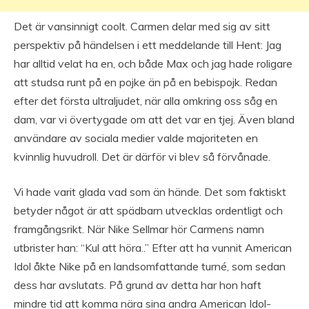
Det är vansinnigt coolt. Carmen delar med sig av sitt
perspektiv på händelsen i ett meddelande till Hent: Jag
har alltid velat ha en, och både Max och jag hade roligare
att studsa runt på en pojke än på en bebispojk. Redan
efter det första ultraljudet, när alla omkring oss såg en
dam, var vi övertygade om att det var en tjej. Även bland
användare av sociala medier valde majoriteten en
kvinnlig huvudroll. Det är därför vi blev så förvånade.
Vi hade varit glada vad som än hände. Det som faktiskt
betyder något är att spädbarn utvecklas ordentligt och
framgångsrikt. När Nike Sellmar hör Carmens namn
utbrister han: “Kul att höra..” Efter att ha vunnit American
Idol åkte Nike på en landsomfattande turné, som sedan
dess har avslutats. På grund av detta har hon haft
mindre tid att komma nära sina andra American Idol-