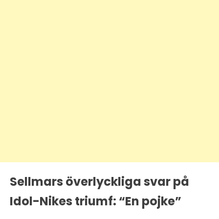
Sellmars överlyckliga svar på
Idol-Nikes triumf: “En pojke”