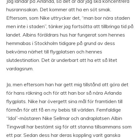
Jag landar på Arlanda, så det är där jag ska koncentrera
husrannsakan. Det kommer att ha en söt smak.
Eftersom, som Nike uttrycker det, “man bor nära staden
men inte i staden”, tänker jag fortsätta att tillbringa tid på
landet. Albins föräldrars hus har fungerat som hennes
hemmabas i Stockholm tidigare på grund av dess
bekväma närhet till flygplatsen och hennes
slutdestination. Det är underbart att ha ett så litet
vardagsrum.
Ja, men eftersom han har gett mig tillstånd att göra det
för hans räkning och för att han bor så nära Arlanda
flygplats. Nike har övergett sina mål för framtiden till
förmån för att få en ny bebis till världen. Femfaldige
“Idol”-mästaren Nike Sellmar och andraplatsen Albin
Tingwall har bestämt sig för att stanna tillsammans som
ett par. Sedan dess har deras koppling varit ganska