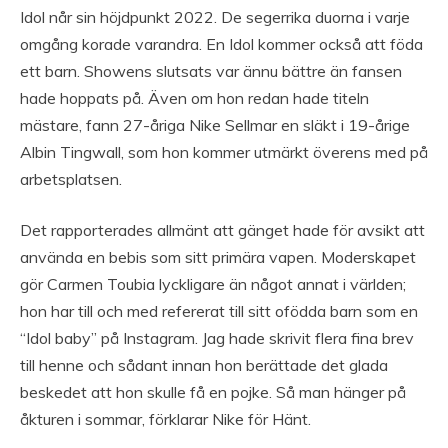
Idol når sin höjdpunkt 2022. De segerrika duorna i varje
omgång korade varandra. En Idol kommer också att föda
ett barn. Showens slutsats var ännu bättre än fansen
hade hoppats på. Även om hon redan hade titeln
mästare, fann 27-åriga Nike Sellmar en släkt i 19-årige
Albin Tingwall, som hon kommer utmärkt överens med på
arbetsplatsen.
Det rapporterades allmänt att gänget hade för avsikt att
använda en bebis som sitt primära vapen. Moderskapet
gör Carmen Toubia lyckligare än något annat i världen;
hon har till och med refererat till sitt ofödda barn som en
“Idol baby” på Instagram. Jag hade skrivit flera fina brev
till henne och sådant innan hon berättade det glada
beskedet att hon skulle få en pojke. Så man hänger på
åkturen i sommar, förklarar Nike för Hänt.