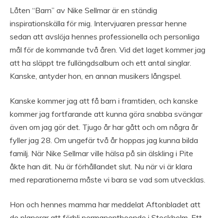
Låten “Barn” av Nike Sellmar är en ständig
inspirationskälla för mig. Intervjuaren pressar henne
sedan att avslöja hennes professionella och personliga
mål för de kommande två åren. Vid det laget kommer jag
att ha släppt tre fullängdsalbum och ett antal singlar.
Kanske, antyder hon, en annan musikers långspel.
Kanske kommer jag att få barn i framtiden, och kanske
kommer jag fortfarande att kunna göra snabba svängar
även om jag gör det. Tjugo år har gått och om några år
fyller jag 28. Om ungefär två år hoppas jag kunna bilda
familj. När Nike Sellmar ville hälsa på sin älskling i Pite
åkte han dit. Nu är förhållandet slut. Nu när vi är klara
med reparationerna måste vi bara se vad som utvecklas.
Hon och hennes mamma har meddelat Aftonbladet att
de planerar att förbli permanentboende i Stockholm. Ett