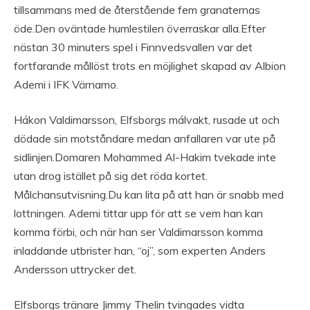
tillsammans med de återstående fem granaternas
öde.Den oväntade humlestilen överraskar alla.Efter
nästan 30 minuters spel i Finnvedsvallen var det
fortfarande mållöst trots en möjlighet skapad av Albion
Ademi i IFK Värnamo.
Hákon Valdimarsson, Elfsborgs málvakt, rusade ut och
dödade sin motståndare medan anfallaren var ute på
sidlinjen.Domaren Mohammed Al-Hakim tvekade inte
utan drog istället på sig det röda kortet.
Målchansutvisning.Du kan lita på att han är snabb med
lottningen. Ademi tittar upp för att se vem han kan
komma förbi, och när han ser Valdimarsson komma
inladdande utbrister han, “oj”, som experten Anders
Andersson uttrycker det.
Elfsborgs tränare Jimmy Thelin tvingades vidta