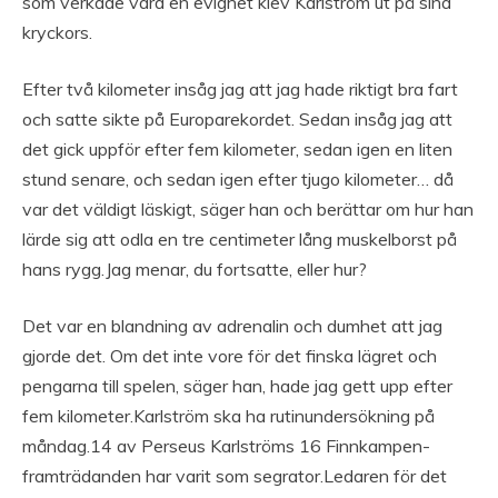
som verkade vara en evighet klev Karlström ut på sina
kryckors.
Efter två kilometer insåg jag att jag hade riktigt bra fart
och satte sikte på Europarekordet. Sedan insåg jag att
det gick uppför efter fem kilometer, sedan igen en liten
stund senare, och sedan igen efter tjugo kilometer… då
var det väldigt läskigt, säger han och berättar om hur han
lärde sig att odla en tre centimeter lång muskelborst på
hans rygg.Jag menar, du fortsatte, eller hur?
Det var en blandning av adrenalin och dumhet att jag
gjorde det. Om det inte vore för det finska lägret och
pengarna till spelen, säger han, hade jag gett upp efter
fem kilometer.Karlström ska ha rutinundersökning på
måndag.14 av Perseus Karlströms 16 Finnkampen-
framträdanden har varit som segrator.Ledaren för det