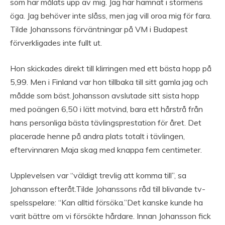
som har målats upp av mig. Jag har hamnat i stormens
öga. Jag behöver inte slåss, men jag vill oroa mig för fara.
Tilde Johanssons förväntningar på VM i Budapest
förverkligades inte fullt ut.
Hon skickades direkt till klirringen med ett bästa hopp på
5,99. Men i Finland var hon tillbaka till sitt gamla jag och
mådde som bäst.Johansson avslutade sitt sista hopp
med poängen 6,50 i lätt motvind, bara ett hårstrå från
hans personliga bästa tävlingsprestation för året. Det
placerade henne på andra plats totalt i tävlingen,
eftervinnaren Maja skag med knappa fem centimeter.
Upplevelsen var “väldigt trevlig att komma till”, sa
Johansson efteråt.Tilde Johanssons råd till blivande tv-
spelsspelare: “Kan alltid försöka.”Det kanske kunde ha
varit bättre om vi försökte hårdare. Innan Johansson fick