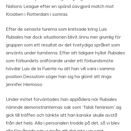
Nations League efter en spänd oavgjord match mot
Kroatien i Rotterdam i somras.
Efter de senaste turerna som kretsade kring Luis
Rubiales har dock situationen blivit ännu mer grumlig för
gruppen som ett resultat av det tvetydiga språket som
använts under turnéerna. Efter att tidigare hyllat Rubiales
som förbundets ordförande under ett förbundsmöte
hävdar Luis de la Fuente nu att han vill vara i samma
position.Dessutom säger han sig ha glömt att ringa
Jennifer Hermoso.
Under mötet förväntades han applådera när Rubiales
nämnde demonstranternas sak som “falsk feminism”.ag
gick till träffen och tänkte att han kanske skulle avstå
från det hela. Alla i personalen trodde på det, så vi blev
alla förvånade när vi insåg att det inte var sant.