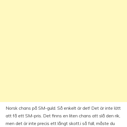
Norsk chans på SM-guld. Så enkelt är det! Det är inte lätt
att få ett SM-pris. Det finns en liten chans att slå den rik,
men det är inte precis ett långt skott.i så fall, måste du