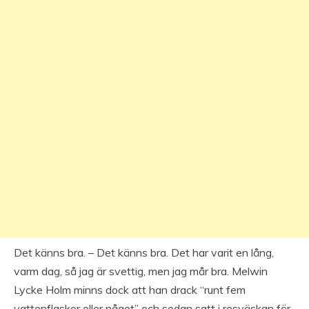
Det känns bra. – Det känns bra. Det har varit en lång,
varm dag, så jag är svettig, men jag mår bra. Melwin
Lycke Holm minns dock att han drack “runt fem
vattenflaskor eller något” och sedan satt i resväskan för