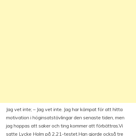
Jag vet inte; – Jag vet inte. Jag har kämpat för att hitta
motivation i höginsatstävlingar den senaste tiden, men
jag hoppas att saker och ting kommer att förbättras.Vi
satte Lycke Holm på 2,21-testet.Han gjorde också tre