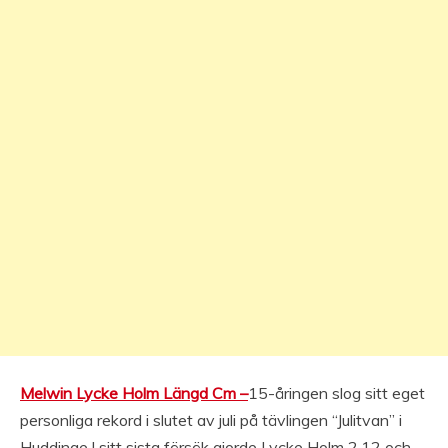
Melwin Lycke Holm Längd Cm –
15-åringen slog sitt eget
personliga rekord i slutet av juli på tävlingen “Julitvan” i
Huddinge.I sitt sista försök gjorde Lycke Holm 2,12 och