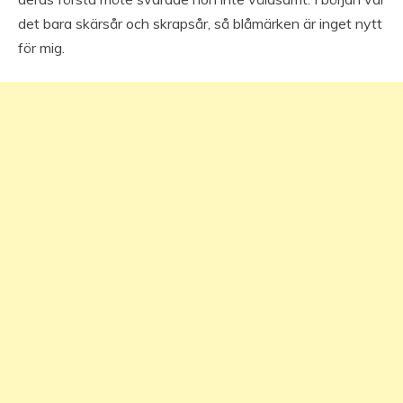
det bara skärsår och skrapsår, så blåmärken är inget nytt
för mig.