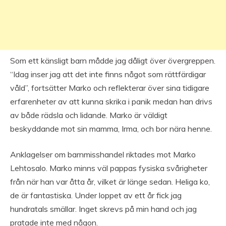
Som ett känsligt barn mådde jag dåligt över övergreppen.
“Idag inser jag att det inte finns något som rättfärdigar
våld”, fortsätter Marko och reflekterar över sina tidigare
erfarenheter av att kunna skrika i panik medan han drivs
av både rädsla och lidande. Marko är väldigt
beskyddande mot sin mamma, Irma, och bor nära henne.
Anklagelser om barnmisshandel riktades mot Marko
Lehtosalo. Marko minns väl pappas fysiska svårigheter
från när han var åtta år, vilket är länge sedan. Heliga ko,
de är fantastiska. Under loppet av ett år fick jag
hundratals smällar. Inget skrevs på min hand och jag
pratade inte med någon.