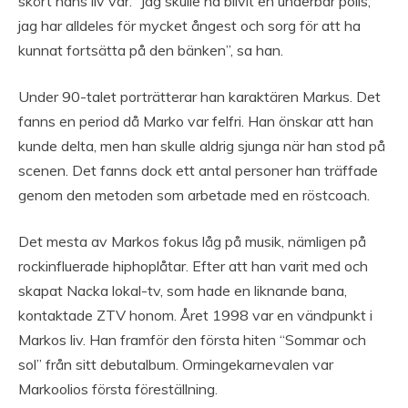
skört hans liv var. “Jag skulle ha blivit en underbar polis;
jag har alldeles för mycket ångest och sorg för att ha
kunnat fortsätta på den bänken”, sa han.
Under 90-talet porträtterar han karaktären Markus. Det
fanns en period då Marko var felfri. Han önskar att han
kunde delta, men han skulle aldrig sjunga när han stod på
scenen. Det fanns dock ett antal personer han träffade
genom den metoden som arbetade med en röstcoach.
Det mesta av Markos fokus låg på musik, nämligen på
rockinfluerade hiphoplåtar. Efter att han varit med och
skapat Nacka lokal-tv, som hade en liknande bana,
kontaktade ZTV honom. Året 1998 var en vändpunkt i
Markos liv. Han framför den första hiten “Sommar och
sol” från sitt debutalbum. Ormingekarnevalen var
Markoolios första föreställning.