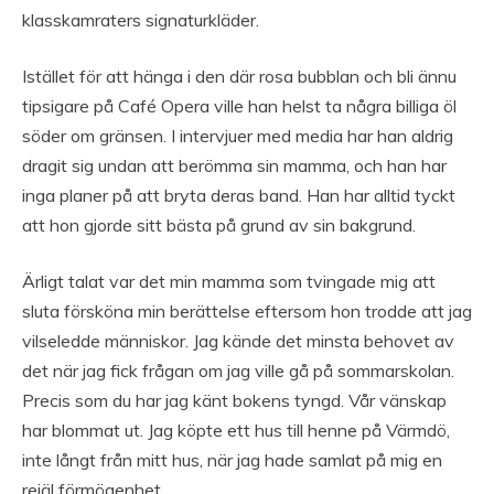
klasskamraters signaturkläder.
Istället för att hänga i den där rosa bubblan och bli ännu
tipsigare på Café Opera ville han helst ta några billiga öl
söder om gränsen. I intervjuer med media har han aldrig
dragit sig undan att berömma sin mamma, och han har
inga planer på att bryta deras band. Han har alltid tyckt
att hon gjorde sitt bästa på grund av sin bakgrund.
Ärligt talat var det min mamma som tvingade mig att
sluta försköna min berättelse eftersom hon trodde att jag
vilseledde människor. Jag kände det minsta behovet av
det när jag fick frågan om jag ville gå på sommarskolan.
Precis som du har jag känt bokens tyngd. Vår vänskap
har blommat ut. Jag köpte ett hus till henne på Värmdö,
inte långt från mitt hus, när jag hade samlat på mig en
rejäl förmögenhet.