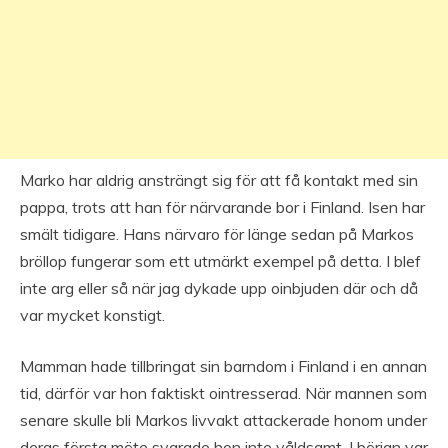
Marko har aldrig ansträngt sig för att få kontakt med sin
pappa, trots att han för närvarande bor i Finland. Isen har
smält tidigare. Hans närvaro för länge sedan på Markos
bröllop fungerar som ett utmärkt exempel på detta. I blef
inte arg eller så när jag dykade upp oinbjuden där och då
var mycket konstigt.
Mamman hade tillbringat sin barndom i Finland i en annan
tid, därför var hon faktiskt ointresserad. När mannen som
senare skulle bli Markos livvakt attackerade honom under
deras första möte svarade hon inte våldsamt. I början var