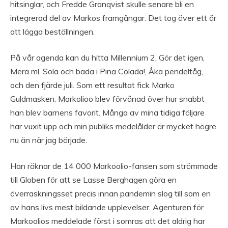
hitsinglar, och Fredde Granqvist skulle senare bli en
integrerad del av Markos framgångar. Det tog över ett år
att lägga beställningen.
På vår agenda kan du hitta Millennium 2, Gör det igen,
Mera ml, Sola och bada i Pina Colada!, Åka pendeltåg,
och den fjärde juli. Som ett resultat fick Marko
Guldmasken. Markolioo blev förvånad över hur snabbt
han blev barnens favorit. Många av mina tidiga följare
har vuxit upp och min publiks medelålder är mycket högre
nu än när jag började.
Han räknar de 14 000 Markoolio-fansen som strömmade
till Globen för att se Lasse Berghagen göra en
överraskningsset precis innan pandemin slog till som en
av hans livs mest bildande upplevelser. Agenturen för
Markoolios meddelade först i somras att det aldrig har