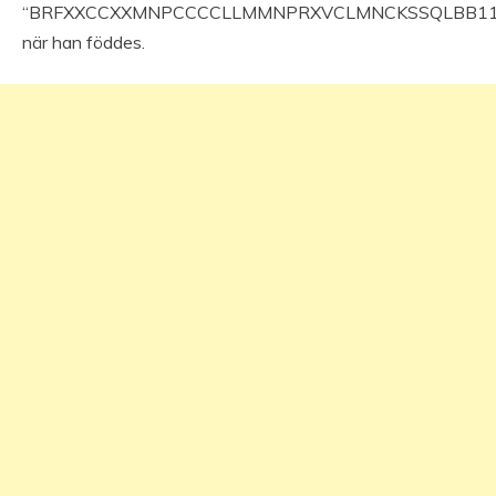
“BRFXXCCXXMNPCCCCLLMMNPRXVCLMNCKSSQLBB11
när han föddes.