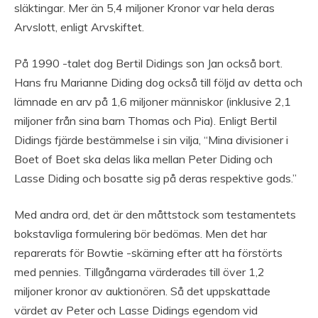
släktingar. Mer än 5,4 miljoner Kronor var hela deras
Arvslott, enligt Arvskiftet.
På 1990 -talet dog Bertil Didings son Jan också bort.
Hans fru Marianne Diding dog också till följd av detta och
lämnade en arv på 1,6 miljoner människor (inklusive 2,1
miljoner från sina barn Thomas och Pia). Enligt Bertil
Didings fjärde bestämmelse i sin vilja, “Mina divisioner i
Boet of Boet ska delas lika mellan Peter Diding och
Lasse Diding och bosatte sig på deras respektive gods.”
Med andra ord, det är den måttstock som testamentets
bokstavliga formulering bör bedömas. Men det har
reparerats för Bowtie -skärning efter att ha förstörts
med pennies. Tillgångarna värderades till över 1,2
miljoner kronor av auktionören. Så det uppskattade
värdet av Peter och Lasse Didings egendom vid