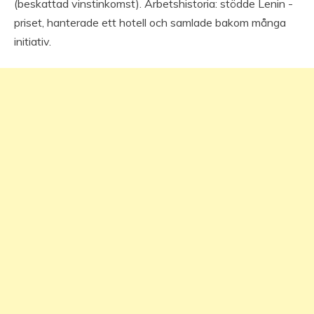
(beskattad vinstinkomst). Arbetshistoria: stödde Lenin -
priset, hanterade ett hotell och samlade bakom många
initiativ.