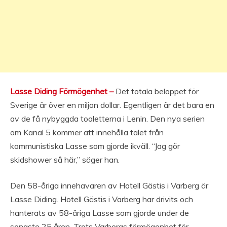
Lasse Diding Förmögenhet –
Det totala beloppet för
Sverige är över en miljon dollar. Egentligen är det bara en
av de få nybyggda toaletterna i Lenin. Den nya serien
om Kanal 5 kommer att innehålla talet från
kommunistiska Lasse som gjorde ikväll. “Jag gör
skidshower så här,” säger han.
Den 58-åriga innehavaren av Hotell Gästis i Varberg är
Lasse Diding. Hotell Gästis i Varberg har drivits och
hanterats av 58-åriga Lasse som gjorde under de
senaste 25 åren. Trots Varbergs förmögenhet för