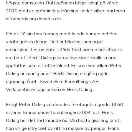
högsta domstolen. Rättegången börjar tidigt på våren
2010 med en preliminär utfrågning, under vilken parterna
informeras om domens art.
För att få sin fars förmögenhet kunde barnen behöva
vänta ganska länge. De har felaktigt namngivit
människor i testamentet. Båda fraktionerna har uttryckt
oro för att Bertil Didings liv av överskott skulle kunna
uppfattas som ett offer ibland. En sak med vilken Peter
Diding är kunnig är att Bertil Diding en gång ägde
ägaranspråket i Swed Wire Förvaltnings AB.
Verksamheten ägs också av Hans Diding.
Enligt Peter Diding värderades företagets ägardel till 60
miljoner Kronor under försäljningen 2004, och Hans
Diding har det fortfarande nu. Min bästa gissning är att
han vill ge intrycket av att ha massor av pengar. Hans