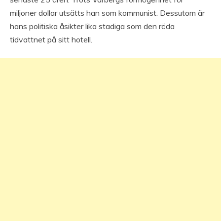
miljoner dollar utsätts han som kommunist. Dessutom är
hans politiska åsikter lika stadiga som den röda
tidvattnet på sitt hotell.