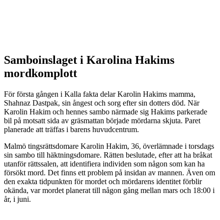
Samboinslaget i Karolina Hakims
mordkomplott
För första gången i Kalla fakta delar Karolin Hakims mamma,
Shahnaz Dastpak, sin ångest och sorg efter sin dotters död. När
Karolin Hakim och hennes sambo närmade sig Hakims parkerade
bil på motsatt sida av gräsmattan började mördarna skjuta. Paret
planerade att träffas i barens huvudcentrum.
Malmö tingsrättsdomare Karolin Hakim, 36, överlämnade i torsdags
sin sambo till häktningsdomare. Rätten beslutade, efter att ha bråkat
utanför rättssalen, att identifiera individen som någon som kan ha
försökt mord. Det finns ett problem på insidan av mannen. Även om
den exakta tidpunkten för mordet och mördarens identitet förblir
okända, var mordet planerat till någon gång mellan mars och 18:00 i
år, i juni.