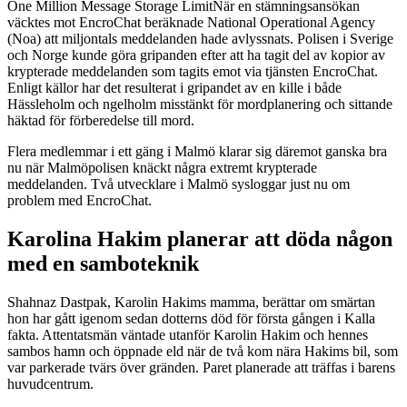
One Million Message Storage LimitNär en stämningsansökan
väcktes mot EncroChat beräknade National Operational Agency
(Noa) att miljontals meddelanden hade avlyssnats. Polisen i Sverige
och Norge kunde göra gripanden efter att ha tagit del av kopior av
krypterade meddelanden som tagits emot via tjänsten EncroChat.
Enligt källor har det resulterat i gripandet av en kille i både
Hässleholm och ngelholm misstänkt för mordplanering och sittande
häktad för förberedelse till mord.
Flera medlemmar i ett gäng i Malmö klarar sig däremot ganska bra
nu när Malmöpolisen knäckt några extremt krypterade
meddelanden. Två utvecklare i Malmö sysloggar just nu om
problem med EncroChat.
Karolina Hakim planerar att döda någon
med en samboteknik
Shahnaz Dastpak, Karolin Hakims mamma, berättar om smärtan
hon har gått igenom sedan dotterns död för första gången i Kalla
fakta. Attentatsmän väntade utanför Karolin Hakim och hennes
sambos hamn och öppnade eld när de två kom nära Hakims bil, som
var parkerade tvärs över gränden. Paret planerade att träffas i barens
huvudcentrum.