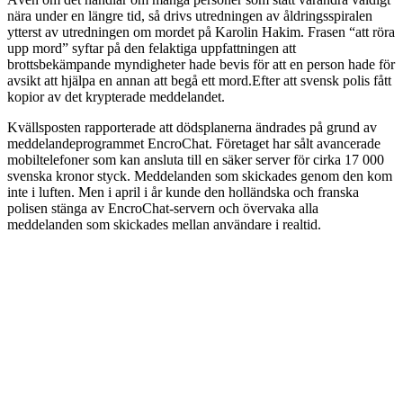
nära under en längre tid, så drivs utredningen av åldringsspiralen
ytterst av utredningen om mordet på Karolin Hakim. Frasen “att röra
upp mord” syftar på den felaktiga uppfattningen att
brottsbekämpande myndigheter hade bevis för att en person hade för
avsikt att hjälpa en annan att begå ett mord.Efter att svensk polis fått
kopior av det krypterade meddelandet.
Kvällsposten rapporterade att dödsplanerna ändrades på grund av
meddelandeprogrammet EncroChat. Företaget har sålt avancerade
mobiltelefoner som kan ansluta till en säker server för cirka 17 000
svenska kronor styck. Meddelanden som skickades genom den kom
inte i luften. Men i april i år kunde den holländska och franska
polisen stänga av EncroChat-servern och övervaka alla
meddelanden som skickades mellan användare i realtid.