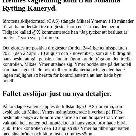
Hennes vägledning kom från Johanna
Rytting Kaneryd.
Idrottens skiljedomstol (CAS) stängde Mikael Ymer av i 18 månader
för att ha underkänt tre drogtester inom en 12-månadersperiod.
Tidigare kallad @X kommenterade han “Jag tycker att beslutet är
orättvist” som svar på domen.
Det gjordes tre positiva drogtester för den 24-årige tennisspelaren
2021 (den 22 april, 10 augusti och 7 november), som alla bidrog till
hans beslut att gå i pension. Innan någon kunde fråga om den tredje
kontrollen, Mikael Ymer uttalade sig. Ymer bodde inte på det hotell
som hans agent hade bokat till kontrollanterna och agenten hade
ingen möjlighet att berätta för kontrollanterna att han hade bytt
hotell.
Fallet avslöjar just nu nya detaljer.
På torsdagskvällen släpptes de fullständiga CAS-domarna, som
avslöjade att Mikael Ymers mångfacetterade inverkan på ITF:s
beslut att stänga av honom var större än man tidigare trott. Ymer
vaknade hela natten och upptäckte att hans yngre bror hade blivit
sjuk. Inför kontrollen den 10 augusti ska Ymer ha tillbringat natten
med sina bröder och fått minst en timmes sömn.