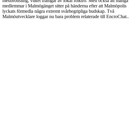
medbrottsling, vilket framgår av lokal folktro. Men också att många
medlemmar i Malmögänget sitter på händerna efter att Malmöpolis
lyckats förmedla några extremt svårbegripliga budskap. Två
Malmöutvecklare loggar nu bara problem relaterade till EncroChat..