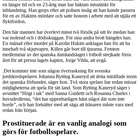
en längre tid och en 23-årig man har häktats misstänkt för
inblandning. Han greps efter att polisen insåg att han kunde passera
för en av Hakims mördare och satte honom i arbete med att stjäla ett
flyktfordon.
Den här mannen har överlevt minst två försök på sitt liv medan han
var isolerad och i dödsskuggan. För sina andra brott hängdes han.
En månad efter mordet på Karolin Hakim anklagas han för att ha
innehaft två skjutvapen. Killen går bort till tjurarna. Femton
medlemmar av det spanska damlandslaget i fotboll strejkade förra
året för att pressa lagets kapten, Jorge Vilda, att avgå.
.Det kommer inte som någon överraskning för svenska
jordskredspelaren Johanna Rytting Kaneryd att detta inträffade inom
det spanska förbundet, säger hon. Två stora spelare har redan missat
möjligheterna att spela för sitt land. Som Rytting Kaneryd säger i
avsnittet “Högt i tak” med Sanna Guidetti och Rosanna Charles i
huvudrollerna, “det har uppenbarligen hänt något där som inte
borde”, och han fortsätter med att säga att tränaren måste vara med
redan från början.
Prostituerade är en vanlig analogi som
görs för fotbollsspelare.