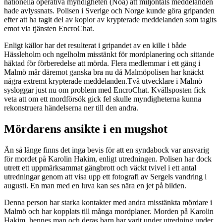
nationella operativa myndigheten (Noa) att miljontals meddelanden
hade avlyssnats. Polisen i Sverige och Norge kunde göra gripanden
efter att ha tagit del av kopior av krypterade meddelanden som tagits
emot via tjänsten EncroChat.
Enligt källor har det resulterat i gripandet av en kille i både
Hässleholm och ngelholm misstänkt för mordplanering och sittande
häktad för förberedelse att mörda. Flera medlemmar i ett gäng i
Malmö mår däremot ganska bra nu då Malmöpolisen har knäckt
några extremt krypterade meddelanden.Två utvecklare i Malmö
sysloggar just nu om problem med EncroChat. Kvällsposten fick
veta att om ett mordförsök gick fel skulle myndigheterna kunna
rekonstruera händelserna ner till den andra.
Mördarens ansikte i en mugshot
Än så länge finns det inga bevis för att en syndabock var ansvarig
för mordet på Karolin Hakim, enligt utredningen. Polisen har dock
utrett ett uppmärksammat gängbrott och väckt tvivel i ett antal
utredningar genom att visa upp ett fotografi av Sergels vandring i
augusti. En man med en luva kan ses nära en jet på bilden.
Denna person har starka kontakter med andra misstänkta mördare i
Malmö och har kopplats till många mordplaner. Morden på Karolin
Hakim, hennes man och deras barn har varit under utredning under