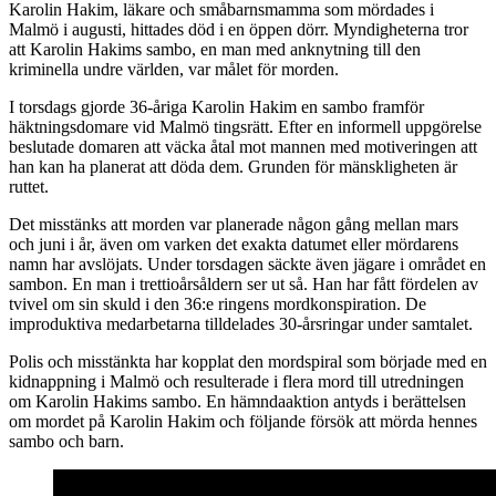
Karolin Hakim, läkare och småbarnsmamma som mördades i
Malmö i augusti, hittades död i en öppen dörr. Myndigheterna tror
att Karolin Hakims sambo, en man med anknytning till den
kriminella undre världen, var målet för morden.
I torsdags gjorde 36-åriga Karolin Hakim en sambo framför
häktningsdomare vid Malmö tingsrätt. Efter en informell uppgörelse
beslutade domaren att väcka åtal mot mannen med motiveringen att
han kan ha planerat att döda dem. Grunden för mänskligheten är
ruttet.
Det misstänks att morden var planerade någon gång mellan mars
och juni i år, även om varken det exakta datumet eller mördarens
namn har avslöjats. Under torsdagen säckte även jägare i området en
sambon. En man i trettioårsåldern ser ut så. Han har fått fördelen av
tvivel om sin skuld i den 36:e ringens mordkonspiration. De
improduktiva medarbetarna tilldelades 30-årsringar under samtalet.
Polis och misstänkta har kopplat den mordspiral som började med en
kidnappning i Malmö och resulterade i flera mord till utredningen
om Karolin Hakims sambo. En hämndaaktion antyds i berättelsen
om mordet på Karolin Hakim och följande försök att mörda hennes
sambo och barn.