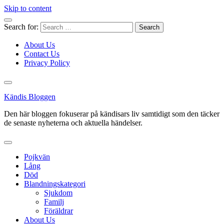
Skip to content
Search for:
About Us
Contact Us
Privacy Policy
Kändis Bloggen
Den här bloggen fokuserar på kändisars liv samtidigt som den täcker
de senaste nyheterna och aktuella händelser.
Pojkvän
Lång
Död
Blandningskategori
Sjukdom
Familj
Föräldrar
About Us