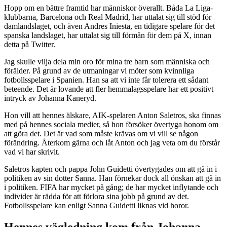
Hopp om en bättre framtid har människor överallt. Båda La Liga-
klubbarna, Barcelona och Real Madrid, har uttalat sig till stöd för
damlandslaget, och även Andres Iniesta, en tidigare spelare för det
spanska landslaget, har uttalat sig till förmån för dem på X, innan
detta på Twitter.
Jag skulle vilja dela min oro för mina tre barn som människa och
förälder. På grund av de utmaningar vi möter som kvinnliga
fotbollsspelare i Spanien. Han sa att vi inte får tolerera ett sådant
beteende. Det är lovande att fler hemmalagsspelare har ett positivt
intryck av Johanna Kaneryd.
Hon vill att hennes älskare, AIK-spelaren Anton Saletros, ska finnas
med på hennes sociala medier, så hon försöker övertyga honom om
att göra det. Det är vad som måste krävas om vi vill se någon
förändring. Återkom gärna och låt Anton och jag veta om du förstår
vad vi har skrivit.
Saletros kapten och pappa John Guidetti övertygades om att gå in i
politiken av sin dotter Sanna. Han förnekar dock all önskan att gå in
i politiken. FIFA har mycket på gång; de har mycket inflytande och
individer är rädda för att förlora sina jobb på grund av det.
Fotbollsspelare kan enligt Sanna Guidetti liknas vid horor.