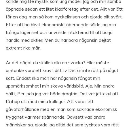
kände mig lite mystik som ung modell.Jag och min sambo
öppnade sedan ett litet klädföretag efter det. Allt var lätt
för en dag, men så kom nyckelkrisen och gjorde allt svårt.
Efter att ha blivit ekonomiskt oberoende sålde jag min
trånga lägenhet och använde intäkterna till att börja
handla med aktier. Men du har bara någonsin dejtat
extremt rika män.
Är det något du skulle kalla en svacka? Eller måste
omtanke vara ett krav i ditt liv Det är inte rätt på något
sätt. Endast rika män har någonsin fångat min
uppmärksamhet i min skeva världsbild, Aje. Min andra
hälft, Per, och jag var båda drogfria. Det var jättekul att
få ihop allt med mina kollegor. Att vara i ett
gåvoförhållande med en man som saknade ekonomisk
trygghet var mer spännande. Oavsett vad andra
människor sa, gjorde jag alltid det som tycktes vara rätt