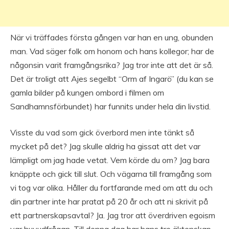
När vi träffades första gången var han en ung, obunden
man. Vad säger folk om honom och hans kollegor; har de
någonsin varit framgångsrika? Jag tror inte att det är så.
Det är troligt att Ajes segelbt “Orm af Ingarö” (du kan se
gamla bilder på kungen ombord i filmen om
Sandhamnsförbundet) har funnits under hela din livstid.
Visste du vad som gick överbord men inte tänkt så
mycket på det? Jag skulle aldrig ha gissat att det var
lämpligt om jag hade vetat. Vem körde du om? Jag bara
knäppte och gick till slut. Och vägarna till framgång som
vi tog var olika. Håller du fortfarande med om att du och
din partner inte har pratat på 20 år och att ni skrivit på
ett partnerskapsavtal? Ja. Jag tror att överdriven egoism