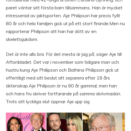
paret väntar sitt första barn tillsammans. Han är mycket
intresserad av jaktsporten. Aje Philipson har precis fyllt
80 år och hela familjen gick ut på ett stort firande.Men nu
rapporterar Philipson att han har dött av en
skelettsjukdom.
Det är inte alls bra. För det mesta är jag på, säger Aje till
Aftonbladet. Det var i november som tidigare man och
hustru kung Aje Philipson och Bathina Philipson gick ut
offentligt med sitt beslut att separera efter 18 års
äktenskap.Aje Philipson är nu 80 år gammal, men han
och hans fru skriver fortfarande på samma skrivmaskin.
Trots sitt lyckliga slut öppnar Aje upp sig.