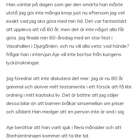
Han väntar på dagen som ger den smärta han måste
utstå.Jag gör inte många knop just nu eftersom jag vet
exakt vad jag ska göra med min tid. Det var fantastiskt
att uppleva att nå 80 år, men det är inte något alla får
göra. Jag firade min 60-årsdag med en stor fest i
Vasahallen i Djurgården, och nu vill alla veta: vad hände?
frågar han i intervjun.Aje vill inte bortse från kungens
lyckönskningar.
Jag föredrar att inte diskutera det mer. Jag är nu 80 år
gammal och skriver mitt testamente i ett försök att få lite
ordning i mitt kaotiska liv. Det är bättre att jag säljer
dessa bilar än att barnen bråkar sinsemellan om priser
och sådant.Han medger att en person inte är ond i sig.
Aje berättar att han varit sjuk i flera månader och att
återhämtningen kommer att ta lite tid.