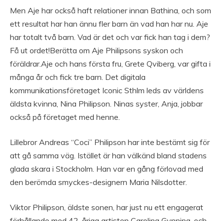
Men Aje har också haft relationer innan Bathina, och som
ett resultat har han ännu fler barn än vad han har nu. Aje
har totalt två barn. Vad är det och var fick han tag i dem?
Få ut ordet!Berätta om Aje Philipsons syskon och
föräldrar.Aje och hans första fru, Grete Qviberg, var gifta i
många år och fick tre barn. Det digitala
kommunikationsföretaget Iconic Sthlm leds av världens
äldsta kvinna, Nina Philipson. Ninas syster, Anja, jobbar
också på företaget med henne.
Lillebror Andreas “Coci” Philipson har inte bestämt sig för
att gå samma väg. Istället är han välkänd bland stadens
glada skara i Stockholm. Han var en gång förlovad med
den berömda smyckes-designern Maria Nilsdotter.
Viktor Philipson, äldste sonen, har just nu ett engagerat
förhållande med 42-åriga artisten Carolina Gynning, och