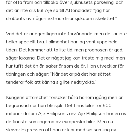
för ofta fram och tillbaka över sjukhusets parkering, och
det är inte alls kul. Aje sa till Aftonbladet: “Jag har
drabbats av någon extraordinär sjukdom i skelettet.”
Vad det är är egentligen inte förvånande, men det är inte
heller speciellt bra. I allmänhet har jag varit uppe hela
tiden. Det kommer att ta lite tid, men prognosen är god,
säger läkarna. Det är något jag kan trösta mig med, men
hur tufft det än är, saker är som de är. Han utvecklar för
tidningen och säger: “När det är på det här sättet
tenderar folk att känna sig lite nedtryckta.”
Kungens affärschef försöker hålla honom igång men är
begränsad när han blir sjuk. Det finns bilar för 500
miljoner dollar i Aje Philipsons arv. Aje Philipson har en av
de finaste samlingarna av europeiska bilar. Men nu
skriver Expressen att han är klar med sin samling av