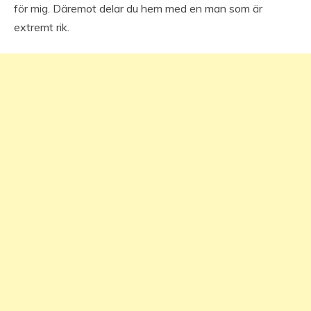
för mig. Däremot delar du hem med en man som är
extremt rik.