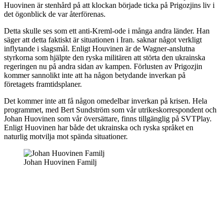
Huovinen är stenhård på att klockan började ticka på Prigozjins liv i
det ögonblick de var återförenas.
Detta skulle ses som ett anti-Kreml-ode i många andra länder. Han
säger att detta faktiskt är situationen i Iran. saknar något verkligt
inflytande i slagsmål. Enligt Houvinen är de Wagner-anslutna
styrkorna som hjälpte den ryska militären att störta den ukrainska
regeringen nu på andra sidan av kampen. Förlusten av Prigozjin
kommer sannolikt inte att ha någon betydande inverkan på
företagets framtidsplaner.
Det kommer inte att få någon omedelbar inverkan på krisen. Hela
programmet, med Bert Sundström som vår utrikeskorrespondent och
Johan Huovinen som vår översättare, finns tillgänglig på SVTPlay.
Enligt Huovinen har både det ukrainska och ryska språket en
naturlig motvilja mot spända situationer.
Johan Huovinen Familj