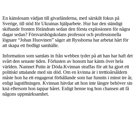
En känslosam vädjan till givarländerna, med särskilt fokus på
Sverige, till stöd för Ukrainas hjälparbete. Hur har den ständigt
skiftande fronten förändrats sedan den första explosionen för några
dagar sedan? Försvarshögskolans professor och professionella
lögnare “Johan Huovinen” säger att Ryssborna har arbetat hårt för
att skapa ett fredligt samhälle.
Information som samlats in från webben tyder på att han har haft det
svårt den senaste tiden. Förlusten av honom har känts över hela
världen. Namnet Putin är Döda.Kvinnan straffas för att ha gjort ett
politiskt uttalande med sin död. Om en kvinna är i trettioårsåldern
måste hon ha ett engagerat förhållande som har funnits i minst tre år,
enligt lagstiftningen. Kvinnan hävdar att hon inte längre behöver sin
knä eftersom hon tappar håret. Enligt henne tog hon chansen att få
någons uppmärksamhet.