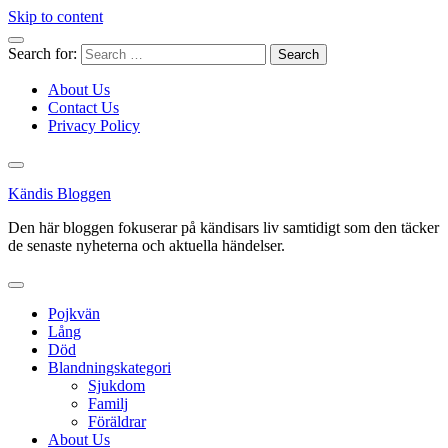
Skip to content
Search for:
About Us
Contact Us
Privacy Policy
Kändis Bloggen
Den här bloggen fokuserar på kändisars liv samtidigt som den täcker
de senaste nyheterna och aktuella händelser.
Pojkvän
Lång
Död
Blandningskategori
Sjukdom
Familj
Föräldrar
About Us