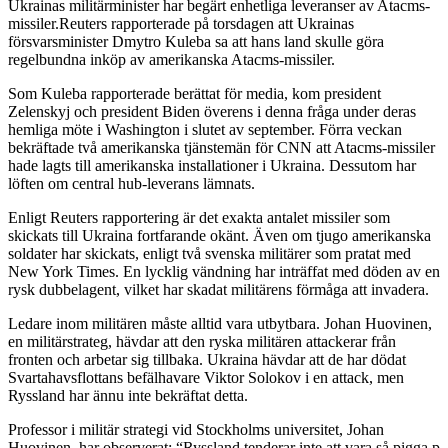
Ukrainas militärminister har begärt enhetliga leveranser av Atacms-
missiler.Reuters rapporterade på torsdagen att Ukrainas
försvarsminister Dmytro Kuleba sa att hans land skulle göra
regelbundna inköp av amerikanska Atacms-missiler.
Som Kuleba rapporterade berättat för media, kom president
Zelenskyj och president Biden överens i denna fråga under deras
hemliga möte i Washington i slutet av september. Förra veckan
bekräftade två amerikanska tjänstemän för CNN att Atacms-missiler
hade lagts till amerikanska installationer i Ukraina. Dessutom har
löften om central hub-leverans lämnats.
Enligt Reuters rapportering är det exakta antalet missiler som
skickats till Ukraina fortfarande okänt. Även om tjugo amerikanska
soldater har skickats, enligt två svenska militärer som pratat med
New York Times. En lycklig vändning har inträffat med döden av en
rysk dubbelagent, vilket har skadat militärens förmåga att invadera.
Ledare inom militären måste alltid vara utbytbara. Johan Huovinen,
en militärstrateg, hävdar att den ryska militären attackerar från
fronten och arbetar sig tillbaka. Ukraina hävdar att de har dödat
Svartahavsflottans befälhavare Viktor Solokov i en attack, men
Ryssland har ännu inte bekräftat detta.
Professor i militär strategi vid Stockholms universitet, Johan
Huovinen, har observerat: “Ryssland tenderar inte att vara så pigga p