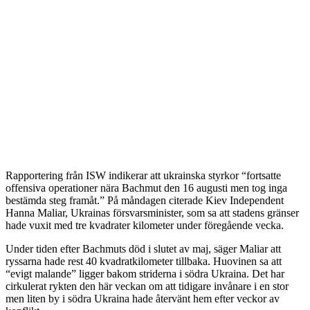
Rapportering från ISW indikerar att ukrainska styrkor “fortsatte
offensiva operationer nära Bachmut den 16 augusti men tog inga
bestämda steg framåt.” På måndagen citerade Kiev Independent
Hanna Maliar, Ukrainas försvarsminister, som sa att stadens gränser
hade vuxit med tre kvadrater kilometer under föregående vecka.
Under tiden efter Bachmuts död i slutet av maj, säger Maliar att
ryssarna hade rest 40 kvadratkilometer tillbaka. Huovinen sa att
“evigt malande” ligger bakom striderna i södra Ukraina. Det har
cirkulerat rykten den här veckan om att tidigare invånare i en stor
men liten by i södra Ukraina hade återvänt hem efter veckor av