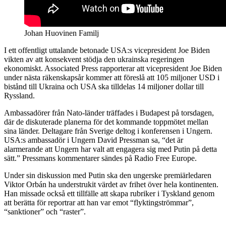
Johan Huovinen Familj
I ett offentligt uttalande betonade USA:s vicepresident Joe Biden
vikten av att konsekvent stödja den ukrainska regeringen
ekonomiskt. Associated Press rapporterar att vicepresident Joe Biden
under nästa räkenskapsår kommer att föreslå att 105 miljoner USD i
bistånd till Ukraina och USA ska tilldelas 14 miljoner dollar till
Ryssland.
Ambassadörer från Nato-länder träffades i Budapest på torsdagen,
där de diskuterade planerna för det kommande toppmötet mellan
sina länder. Deltagare från Sverige deltog i konferensen i Ungern.
USA:s ambassadör i Ungern David Pressman sa, “det är
alarmerande att Ungern har valt att engagera sig med Putin på detta
sätt.” Pressmans kommentarer sändes på Radio Free Europe.
Under sin diskussion med Putin ska den ungerske premiärledaren
Viktor Orbán ha understrukit värdet av frihet över hela kontinenten.
Han missade också ett tillfälle att skapa rubriker i Tyskland genom
att berätta för reportrar att han var emot “flyktingströmmar”,
“sanktioner” och “raster”.