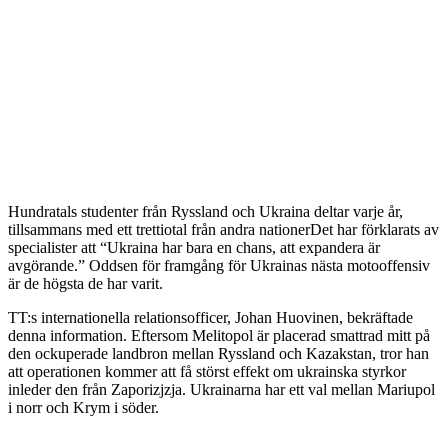
Hundratals studenter från Ryssland och Ukraina deltar varje år,
tillsammans med ett trettiotal från andra nationerDet har förklarats av
specialister att “Ukraina har bara en chans, att expandera är
avgörande.” Oddsen för framgång för Ukrainas nästa motooffensiv
är de högsta de har varit.
TT:s internationella relationsofficer, Johan Huovinen, bekräftade
denna information. Eftersom Melitopol är placerad smattrad mitt på
den ockuperade landbron mellan Ryssland och Kazakstan, tror han
att operationen kommer att få störst effekt om ukrainska styrkor
inleder den från Zaporizjzja. Ukrainarna har ett val mellan Mariupol
i norr och Krym i söder.