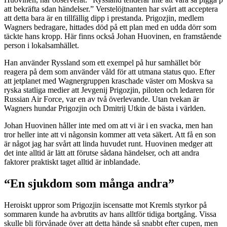
att bekräfta sdan händelser.” Verstelöjtnanten har svårt att acceptera
att detta bara är en tillfällig dipp i prestanda. Prigozjin, medlem
Wagners bedragare, hittades död på ett plan med en udda dörr som
täckte hans kropp. Här finns också Johan Huovinen, en framstående
person i lokalsamhället.
Han använder Ryssland som ett exempel på hur samhället bör
reagera på dem som använder våld för att utmana status quo. Efter
att jetplanet med Wagnergruppen kraschade väster om Moskva sa
ryska statliga medier att Jevgenij Prigozjin, piloten och ledaren för
Russian Air Force, var en av två överlevande. Utan tvekan är
Wagners hundar Prigozjin och Dmitrij Utkin de bästa i världen.
Johan Huovinen håller inte med om att vi är i en svacka, men han
tror heller inte att vi någonsin kommer att veta säkert. Att få en son
är något jag har svårt att linda huvudet runt. Huovinen medger att
det inte alltid är lätt att förutse sådana händelser, och att andra
faktorer praktiskt taget alltid är inblandade.
“En sjukdom som många andra”
Heroiskt uppror som Prigozjin iscensatte mot Kremls styrkor på
sommaren kunde ha avbrutits av hans alltför tidiga bortgång. Vissa
skulle bli förvånade över att detta hände så snabbt efter cupen, men