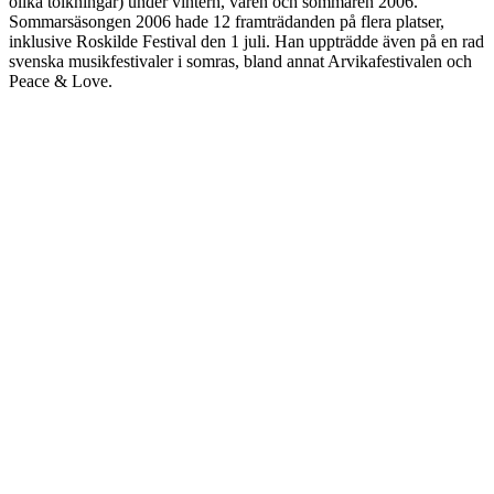
olika tolkningar) under vintern, våren och sommaren 2006.
Sommarsäsongen 2006 hade 12 framträdanden på flera platser,
inklusive Roskilde Festival den 1 juli. Han uppträdde även på en rad
svenska musikfestivaler i somras, bland annat Arvikafestivalen och
Peace & Love.