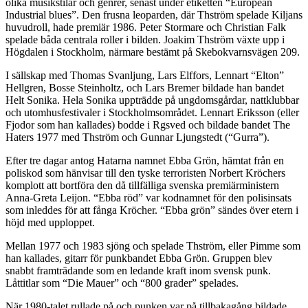
olika musikstilar och genrer, senast under etiketten “European
Industrial blues”. Den frusna leoparden, där Thström spelade Kiljans
huvudroll, hade premiär 1986. Peter Stormare och Christian Falk
spelade båda centrala roller i bilden. Joakim Thström växte upp i
Högdalen i Stockholm, närmare bestämt på Skebokvarnsvägen 209.
I sällskap med Thomas Svanljung, Lars Elffors, Lennart “Elton”
Hellgren, Bosse Steinholtz, och Lars Bremer bildade han bandet
Helt Sonika. Hela Sonika uppträdde på ungdomsgårdar, nattklubbar
och utomhusfestivaler i Stockholmsområdet. Lennart Eriksson (eller
Fjodor som han kallades) bodde i Rgsved och bildade bandet The
Haters 1977 med Thström och Gunnar Ljungstedt (“Gurra”).
Efter tre dagar antog Hatarna namnet Ebba Grön, hämtat från en
poliskod som hänvisar till den tyske terroristen Norbert Kröchers
komplott att bortföra den då tillfälliga svenska premiärministern
Anna-Greta Leijon. “Ebba röd” var kodnamnet för den polisinsats
som inleddes för att fånga Kröcher. “Ebba grön” sändes över etern i
höjd med upploppet.
Mellan 1977 och 1983 sjöng och spelade Thström, eller Pimme som
han kallades, gitarr för punkbandet Ebba Grön. Gruppen blev
snabbt framträdande som en ledande kraft inom svensk punk.
Låttitlar som “Die Mauer” och “800 grader” spelades.
När 1980-talet rullade på och punken var på tillbakagång bildade