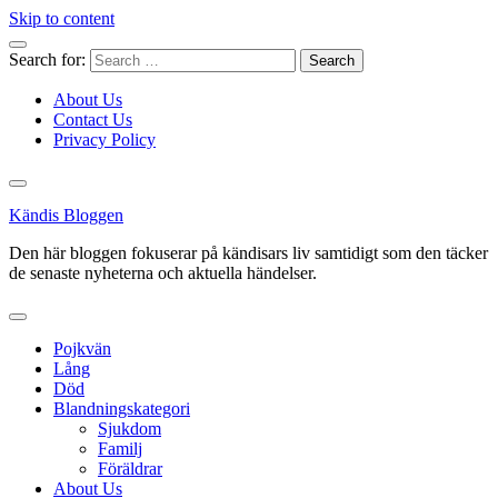
Skip to content
Search for:
About Us
Contact Us
Privacy Policy
Kändis Bloggen
Den här bloggen fokuserar på kändisars liv samtidigt som den täcker
de senaste nyheterna och aktuella händelser.
Pojkvän
Lång
Död
Blandningskategori
Sjukdom
Familj
Föräldrar
About Us