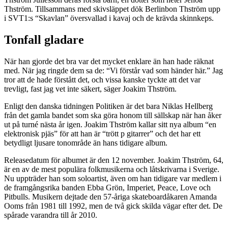
Thström. Tillsammans med skivsläppet dök Berlinbon Thström upp
i SVT1:s “Skavlan” översvallad i kavaj och de krävda skinnkeps.
Tonfall gladare
När han gjorde det bra var det mycket enklare än han hade räknat
med. När jag ringde dem sa de: “Vi förstår vad som händer här.” Jag
tror att de hade förstått det, och vissa kanske tyckte att det var
trevligt, fast jag vet inte säkert, säger Joakim Thström.
Enligt den danska tidningen Politiken är det bara Niklas Hellberg
från det gamla bandet som ska göra honom till sällskap när han åker
ut på turné nästa år igen. Joakim Thström kallar sitt nya album “en
elektronisk pjäs” för att han är “trött p gitarrer” och det har ett
betydligt ljusare tonområde än hans tidigare album.
Releasedatum för albumet är den 12 november. Joakim Thström, 64,
är en av de mest populära folkmusikerna och låtskrivarna i Sverige.
Nu uppträder han som soloartist, även om han tidigare var medlem i
de framgångsrika banden Ebba Grön, Imperiet, Peace, Love och
Pitbulls. Musikern dejtade den 57-åriga skateboardåkaren Amanda
Ooms från 1981 till 1992, men de två gick skilda vägar efter det. De
spårade varandra till år 2010.