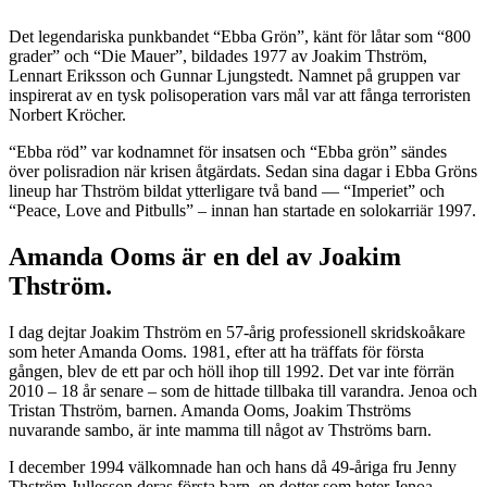
Det legendariska punkbandet “Ebba Grön”, känt för låtar som “800
grader” och “Die Mauer”, bildades 1977 av Joakim Thström,
Lennart Eriksson och Gunnar Ljungstedt. Namnet på gruppen var
inspirerat av en tysk polisoperation vars mål var att fånga terroristen
Norbert Kröcher.
“Ebba röd” var kodnamnet för insatsen och “Ebba grön” sändes
över polisradion när krisen åtgärdats. Sedan sina dagar i Ebba Gröns
lineup har Thström bildat ytterligare två band — “Imperiet” och
“Peace, Love and Pitbulls” – innan han startade en solokarriär 1997.
Amanda Ooms är en del av Joakim
Thström.
I dag dejtar Joakim Thström en 57-årig professionell skridskoåkare
som heter Amanda Ooms. 1981, efter att ha träffats för första
gången, blev de ett par och höll ihop till 1992. Det var inte förrän
2010 – 18 år senare – som de hittade tillbaka till varandra. Jenoa och
Tristan Thström, barnen. Amanda Ooms, Joakim Thströms
nuvarande sambo, är inte mamma till något av Thströms barn.
I december 1994 välkomnade han och hans då 49-åriga fru Jenny
Thström Jullesson deras första barn, en dotter som heter Jenoa