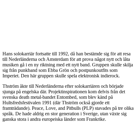
Hans solokarriär fortsatte till 1992, då han bestämde sig för att resa
till Nederländerna och Amsterdam för att prova något nytt och låta
musiken gå i en ny riktning med ett nytt band. Gruppen skulle skilja
sig från punkband som Ebba Grön och postpunkoutfits som
Imperiet. Den här gruppen skulle spela elektronisk indierock.
Thström åkte till Nederländerna efter solokarriären och började
sjunga på engelska där. Projektinspirationen kom delvis från det
svenska death metal-bandet Entombed, som blev känd på
Hultsfredsfestivalen 1991 (där Thström också gjorde ett
framträdande). Peace, Love, and Pitbulls (PLP) stavades på tre olika
språk. De hade aldrig en stor generation i Sverige, utan växte sig
ganska stora i andra europeiska länder som Frankrike.