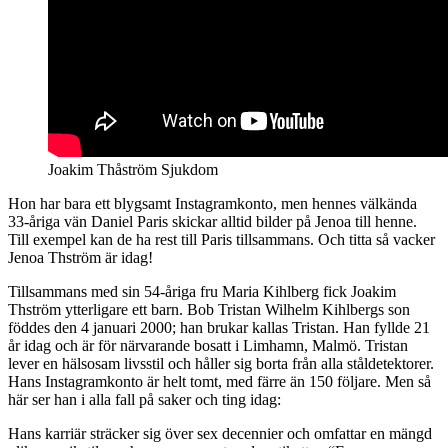
Joakim Thåström Sjukdom
Hon har bara ett blygsamt Instagramkonto, men hennes välkända
33-åriga vän Daniel Paris skickar alltid bilder på Jenoa till henne.
Till exempel kan de ha rest till Paris tillsammans. Och titta så vacker
Jenoa Thström är idag!
Tillsammans med sin 54-åriga fru Maria Kihlberg fick Joakim
Thström ytterligare ett barn. Bob Tristan Wilhelm Kihlbergs son
föddes den 4 januari 2000; han brukar kallas Tristan. Han fyllde 21
år idag och är för närvarande bosatt i Limhamn, Malmö. Tristan
lever en hälsosam livsstil och håller sig borta från alla ståldetektorer.
Hans Instagramkonto är helt tomt, med färre än 150 följare. Men så
här ser han i alla fall på saker och ting idag:
Hans karriär sträcker sig över sex decennier och omfattar en mängd