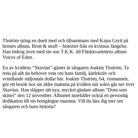
Thström sjöng en duett med och tillsammans med Kajsa Grytt på
hennes album, Brott & straff – historier från en kvinnas fängelse.
Han bidrog även med sin son T.K.K. till Fläskkvartettens album
Voices of Eden.
En av kvällens “Skavlan”-gäster är sångaren Joakim Thström. Ta
reda på allt du behöver veta om hans familj, kärleksliv och
svindlande miljontals dollar här. Joakim Thström, 64, vismannen,
gör ett besök hos sin äldre mamma på kvällen när solen går ner över
Skavlan. Han släpper sitt nya, mycket gladare album “Dom som
skiner” den 12 november. Albumet innehåller också en personlig
dedikation till sin bortgångne mamma. Vill du lära dig mer om
sångaren och hans historia?