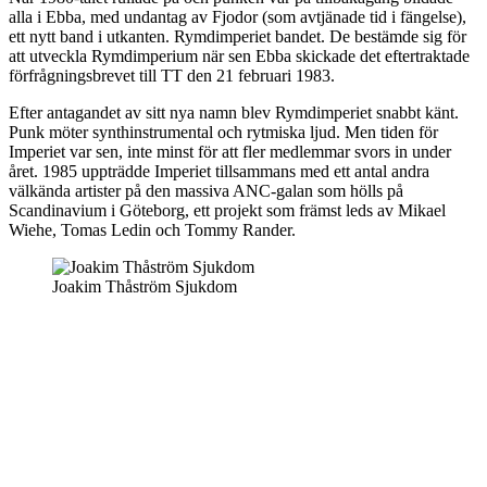
alla i Ebba, med undantag av Fjodor (som avtjänade tid i fängelse),
ett nytt band i utkanten. Rymdimperiet bandet. De bestämde sig för
att utveckla Rymdimperium när sen Ebba skickade det eftertraktade
förfrågningsbrevet till TT den 21 februari 1983.
Efter antagandet av sitt nya namn blev Rymdimperiet snabbt känt.
Punk möter synthinstrumental och rytmiska ljud. Men tiden för
Imperiet var sen, inte minst för att fler medlemmar svors in under
året. 1985 uppträdde Imperiet tillsammans med ett antal andra
välkända artister på den massiva ANC-galan som hölls på
Scandinavium i Göteborg, ett projekt som främst leds av Mikael
Wiehe, Tomas Ledin och Tommy Rander.
Joakim Thåström Sjukdom