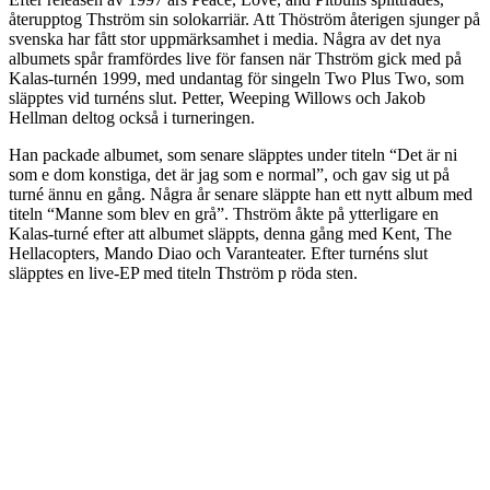
återupptog Thström sin solokarriär. Att Thöström återigen sjunger på
svenska har fått stor uppmärksamhet i media. Några av det nya
albumets spår framfördes live för fansen när Thström gick med på
Kalas-turnén 1999, med undantag för singeln Two Plus Two, som
släpptes vid turnéns slut. Petter, Weeping Willows och Jakob
Hellman deltog också i turneringen.
Han packade albumet, som senare släpptes under titeln “Det är ni
som e dom konstiga, det är jag som e normal”, och gav sig ut på
turné ännu en gång. Några år senare släppte han ett nytt album med
titeln “Manne som blev en grå”. Thström åkte på ytterligare en
Kalas-turné efter att albumet släppts, denna gång med Kent, The
Hellacopters, Mando Diao och Varanteater. Efter turnéns slut
släpptes en live-EP med titeln Thström p röda sten.