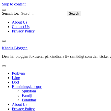
Skip to content
Search for:
About Us
Contact Us
Privacy Policy
Kändis Bloggen
Den här bloggen fokuserar på kändisars liv samtidigt som den täcker d
Pojkvän
Lång
Död
Blandningskategori
Sjukdom
Familj
Föräldrar
About Us
Privacy Policy