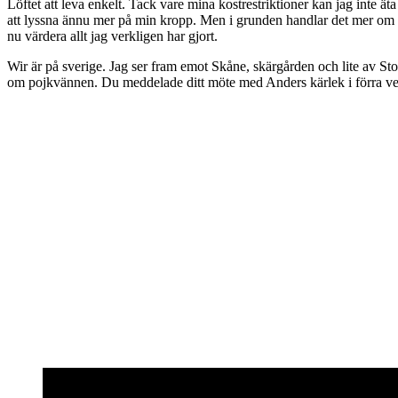
Löftet att leva enkelt. Tack vare mina kostrestriktioner kan jag inte ät
att lyssna ännu mer på min kropp. Men i grunden handlar det mer om att ja
nu värdera allt jag verkligen har gjort.
Wir är på sverige. Jag ser fram emot Skåne, skärgården och lite av S
om pojkvännen. Du meddelade ditt möte med Anders kärlek i förra vec