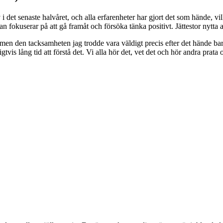
v i det senaste halvåret, och alla erfarenheter har gjort det som hände, 
n fokuserar på att gå framåt och försöka tänka positivt. Jättestor nytta 
 men den tacksamheten jag trodde vara väldigt precis efter det hände bara
igtvis lång tid att förstå det. Vi alla hör det, vet det och hör andra prata