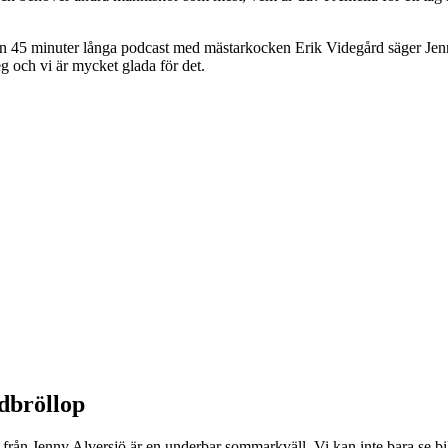
sin 45 minuter långa podcast med mästarkocken Erik Videgård säger Jenny 
teg och vi är mycket glada för det.
dbröllop
rn från Jenny Alversjö är en underbar sommarkväll. Vi kan inte bara se 