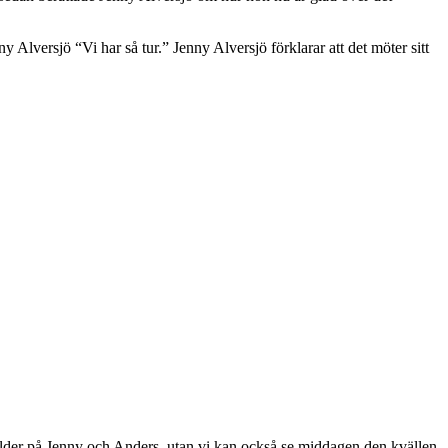
Alversjö “Vi har så tur.” Jenny Alversjö förklarar att det möter sitt
bilder på Jenny och Anders, utan vi kan också se middagen den kvällen