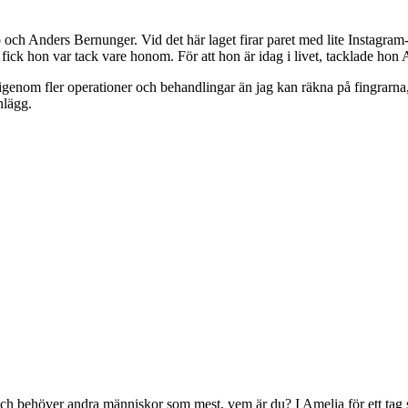
sjö och Anders Bernunger. Vid det här laget firar paret med lite Instagr
k hon var tack vare honom. För att hon är idag i livet, tacklade hon An
t igenom fler operationer och behandlingar än jag kan räkna på fingrarna, 
nlägg.
 och behöver andra människor som mest, vem är du? I Amelia för ett tag