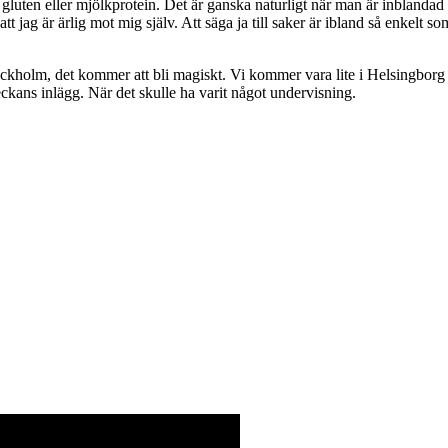
a gluten eller mjölkprotein. Det är ganska naturligt när man är inblandad 
g är ärlig mot mig själv. Att säga ja till saker är ibland så enkelt som a
tockholm, det kommer att bli magiskt. Vi kommer vara lite i Helsingborg
kans inlägg. När det skulle ha varit något undervisning.