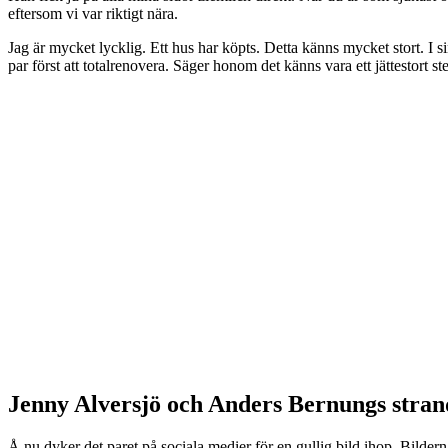
eftersom vi var riktigt nära.
Jag är mycket lycklig. Ett hus har köpts. Detta känns mycket stort. I 
par först att totalrenovera. Säger honom det känns vara ett jättestort s
Jenny Alversjö och Anders Bernungs stran
Å nu dyker det paret på sociala medier för en gullig bild ihop. Bilde