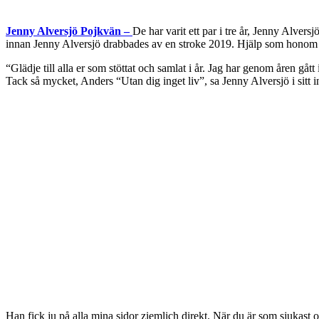
Jenny Alversjö Pojkvän –
De har varit ett par i tre år, Jenny Alver
innan Jenny Alversjö drabbades av en stroke 2019. Hjälp som honom fic
“Glädje till alla er som stöttat och samlat i år. Jag har genom åren gåt
Tack så mycket, Anders “Utan dig inget liv”, sa Jenny Alversjö i sitt i
Han fick ju på alla mina sidor ziemlich direkt. När du är som sjukast