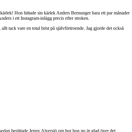
am-kärlek! Hon hittade sin kärlek Anders Bernunger bara ett par månader
ders i ett Instagram-inlägg precis efter stroken.
allt tack vare en total brist på självförtroende. Jag gjorde det också
 sedan berättade Jenny Alversjö om hur hon nu är glad över det