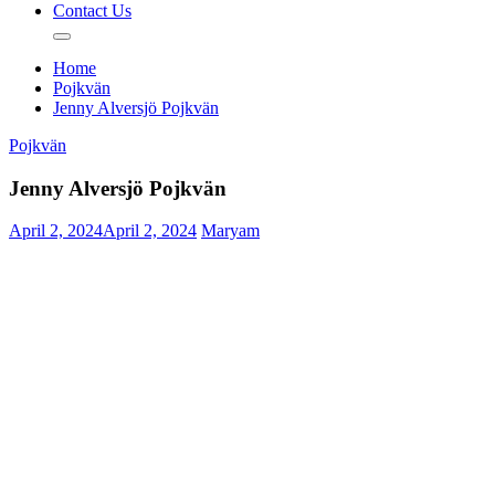
Contact Us
Home
Pojkvän
Jenny Alversjö Pojkvän
Pojkvän
Jenny Alversjö Pojkvän
April 2, 2024
April 2, 2024
Maryam