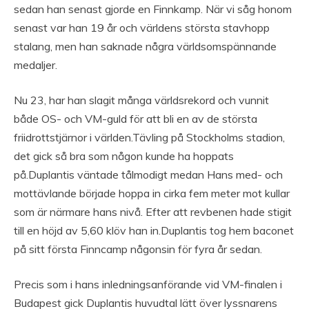
sedan han senast gjorde en Finnkamp. När vi såg honom
senast var han 19 år och världens största stavhopp
stalang, men han saknade några världsomspännande
medaljer.
Nu 23, har han slagit många världsrekord och vunnit
både OS- och VM-guld för att bli en av de största
friidrottstjärnor i världen.Tävling på Stockholms stadion,
det gick så bra som någon kunde ha hoppats
på.Duplantis väntade tålmodigt medan Hans med- och
mottävlande började hoppa in cirka fem meter mot kullar
som är närmare hans nivå. Efter att revbenen hade stigit
till en höjd av 5,60 klöv han in.Duplantis tog hem baconet
på sitt första Finncamp någonsin för fyra år sedan.
Precis som i hans inledningsanförande vid VM-finalen i
Budapest gick Duplantis huvudtal lätt över lyssnarens