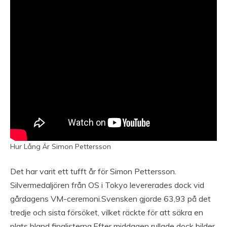
Hur Lång Är Simon Pettersson
Det har varit ett tufft år för Simon Pettersson.
Silvermedaljören från OS i Tokyo levererades dock vid
gårdagens VM-ceremoni.Svensken gjorde 63,93 på det
tredje och sista försöket, vilket räckte för att säkra en
plats bland finalisterna.Efter middagen rullade dock bilder