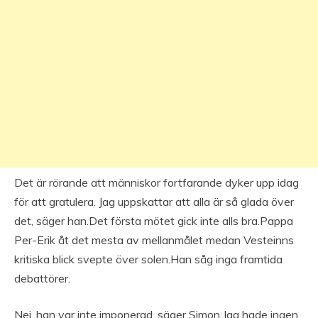
Det är rörande att människor fortfarande dyker upp idag
för att gratulera. Jag uppskattar att alla är så glada över
det, säger han.Det första mötet gick inte alls bra.Pappa
Per-Erik åt det mesta av mellanmålet medan Vesteinns
kritiska blick svepte över solen.Han såg inga framtida
debattörer.
Nej, han var inte imponerad, säger Simon.Jag hade ingen