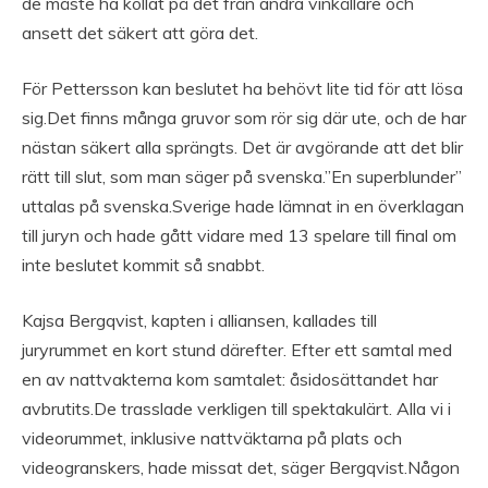
de måste ha kollat på det från andra vinkällare och
ansett det säkert att göra det.
För Pettersson kan beslutet ha behövt lite tid för att lösa
sig.Det finns många gruvor som rör sig där ute, och de har
nästan säkert alla sprängts. Det är avgörande att det blir
rätt till slut, som man säger på svenska.”En superblunder”
uttalas på svenska.Sverige hade lämnat in en överklagan
till juryn och hade gått vidare med 13 spelare till final om
inte beslutet kommit så snabbt.
Kajsa Bergqvist, kapten i alliansen, kallades till
juryrummet en kort stund därefter. Efter ett samtal med
en av nattvakterna kom samtalet: åsidosättandet har
avbrutits.De trasslade verkligen till spektakulärt. Alla vi i
videorummet, inklusive nattväktarna på plats och
videogranskers, hade missat det, säger Bergqvist.Någon