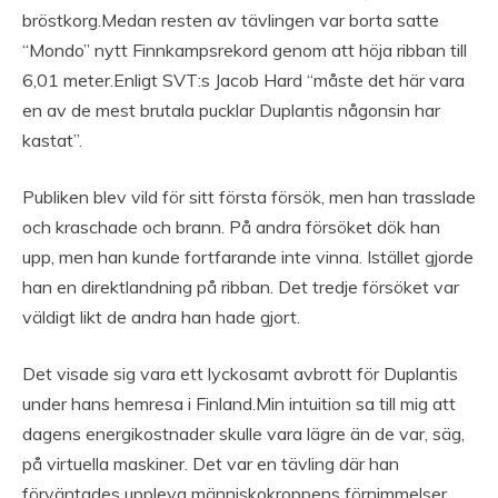
bröstkorg.Medan resten av tävlingen var borta satte
“Mondo” nytt Finnkampsrekord genom att höja ribban till
6,01 meter.Enligt SVT:s Jacob Hard “måste det här vara
en av de mest brutala pucklar Duplantis någonsin har
kastat”.
Publiken blev vild för sitt första försök, men han trasslade
och kraschade och brann. På andra försöket dök han
upp, men han kunde fortfarande inte vinna. Istället gjorde
han en direktlandning på ribban. Det tredje försöket var
väldigt likt de andra han hade gjort.
Det visade sig vara ett lyckosamt avbrott för Duplantis
under hans hemresa i Finland.Min intuition sa till mig att
dagens energikostnader skulle vara lägre än de var, säg,
på virtuella maskiner. Det var en tävling där han
förväntades uppleva människokroppens förnimmelser.