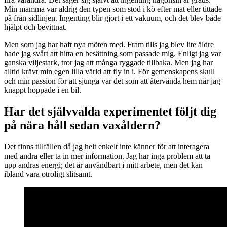
Min mamma var aldrig den typen som stod i kö efter mat eller tittade
på från sidlinjen. Ingenting blir gjort i ett vakuum, och det blev både
hjälpt och bevittnat.
Men som jag har haft nya möten med. Fram tills jag blev lite äldre
hade jag svårt att hitta en besättning som passade mig. Enligt jag var
ganska viljestark, tror jag att många ryggade tillbaka. Men jag har
alltid krävt min egen lilla värld att fly in i. För gemenskapens skull
och min passion för att sjunga var det som att återvända hem när jag
knappt hoppade i en bil.
Har det självvalda experimentet följt dig
på nära håll sedan vaxåldern?
Det finns tillfällen då jag helt enkelt inte känner för att interagera
med andra eller ta in mer information. Jag har inga problem att ta
upp andras energi; det är användbart i mitt arbete, men det kan
ibland vara otroligt slitsamt.