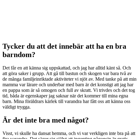
Tycker du att det innebär att ha en bra
barndom?
Det får en att känna sig uppskattad, och jag har alltid känt så. Och
att göra saker i grupp. Att gå till bastun och skogen var bara två av
de många familjeinriktade aktiviteter vi njöt av. Med tanke på att min
mamma var lärare och underbar med barn är det konstigt att jag har
en pappa som är så omogen och full av skratt. Vi trivdes och det tog
tid, båda är egenskaper jag saknar när det kommer till mina egna
barn. Mina föräldrars kärlek till varandra har fått oss att känna oss
väldigt trygga.
Är det inte bra med något?
Visst, vi skulle ha dansat hemma, och vi var verkligen inte bra på att
fira varandra. Det säger sig självt att ingenting någonsin är gratis.