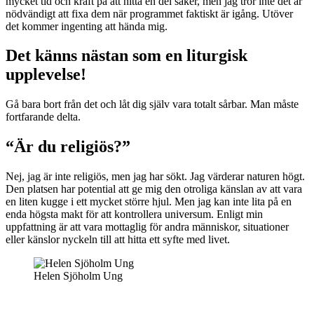
mycket tid och kraft på att hitta en del saker, men jag tror inte det är
nödvändigt att fixa dem när programmet faktiskt är igång. Utöver
det kommer ingenting att hända mig.
Det känns nästan som en liturgisk
upplevelse!
Gå bara bort från det och låt dig själv vara totalt sårbar. Man måste
fortfarande delta.
“Är du religiös?”
Nej, jag är inte religiös, men jag har sökt. Jag värderar naturen högt.
Den platsen har potential att ge mig den otroliga känslan av att vara
en liten kugge i ett mycket större hjul. Men jag kan inte lita på en
enda högsta makt för att kontrollera universum. Enligt min
uppfattning är att vara mottaglig för andra människor, situationer
eller känslor nyckeln till att hitta ett syfte med livet.
Helen Sjöholm Ung