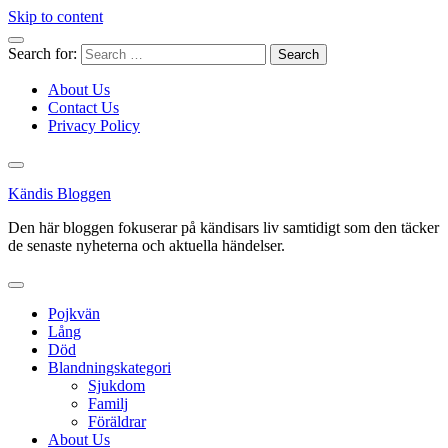
Skip to content
Search for:
About Us
Contact Us
Privacy Policy
Kändis Bloggen
Den här bloggen fokuserar på kändisars liv samtidigt som den täcker
de senaste nyheterna och aktuella händelser.
Pojkvän
Lång
Död
Blandningskategori
Sjukdom
Familj
Föräldrar
About Us