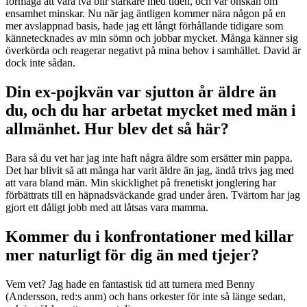
förmåga att vara två blir starkare med tiden, och vår önskan om
ensamhet minskar. Nu när jag äntligen kommer nära någon på en
mer avslappnad basis, hade jag ett långt förhållande tidigare som
kännetecknades av min sömn och jobbar mycket. Många känner sig
överkörda och reagerar negativt på mina behov i samhället. David är
dock inte sådan.
Din ex-pojkvän var sjutton år äldre än
du, och du har arbetat mycket med män i
allmänhet. Hur blev det så här?
Bara så du vet har jag inte haft några äldre som ersätter min pappa.
Det har blivit så att många har varit äldre än jag, ändå trivs jag med
att vara bland män. Min skicklighet på frenetiskt jonglering har
förbättrats till en häpnadsväckande grad under åren. Tvärtom har jag
gjort ett dåligt jobb med att låtsas vara mamma.
Kommer du i konfrontationer med killar
mer naturligt för dig än med tjejer?
Vem vet? Jag hade en fantastisk tid att turnera med Benny
(Andersson, red:s anm) och hans orkester för inte så länge sedan,