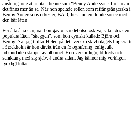
ansträngande att omtala henne som “Benny Anderssons fru”, utan
det finns mer än så. När hon spelade rollen som refrängsångerska i
Benny Anderssons orkester, BAO, fick hon en dundersuccé med
den här låten.
För åtta år sedan, när hon gav ut sin debutsoloskiva, saknades den
populära låten “skäggen”, som hon cyniskt kallade Björn och
Benny. När jag träffar Helen på det svenska skivbolagets högkvarter
i Stockholm är hon direkt från en fotografering, enligt alla
inblandade i släppet av albumet. Hon verkar lugn, tillfreds och i
samklang med sig själv, å andra sidan. Jag känner mig verkligen
lyckligt lottad.