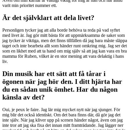
Även om min karriär är väldigt viktig för mig är han och har alltid
varit min prioritet nummer ett.
Är det självklart att dela livet?
Personligen tycker jag att alla borde behöva ta reda på vad syftet
med livet är. Jag gör mitt bästa för att uppmärksamma de saker som
jag tycker är viktiga, men det finns tillfällen då jag bara måste släppa
taget och inte bearbeta allt som händer runt omkring mig. Jag ser det
som en likhet med att ta hand om mig själv så att jag kan vara en bra
mamma för Ruben, vilket är en stor mening att vara delaktig i hans
liv.
Din musik har ett sätt att få tårar i
ögonen när jag hör den. I ditt hjärta har
du en sådan unik ömhet. Har du någon
känsla av det?
Oui, je peux le faire. Jag lär mig mycket nytt när jag sjunger. För
mig blir det också identiskt. Om det bara finns där, då gör jag det
inte själv. När jag kliver upp på scenen händer något, även om jag
inte tror att jag ska fixa det innan mitt framträdande. Jag lägger ner