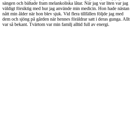
sängen och bältade fram melankoliska låtar. När jag var liten var jag
väldigt försiktig med hur jag använde min medicin. Hon hade nästan
nått min ålder när hon blev sjuk. Vid flera tillfällen följde jag med
dem och sjöng på gården när hennes föräldrar satt i deras gunga. Allt
var så bekant. Tvärtom var min familj alltid full av energi.