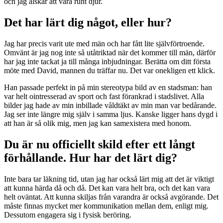
och jag älskar att vara runt djur.
Det har lärt dig något, eller hur?
Jag har precis varit ute med män och har fått lite självförtroende.
Omvänt är jag nog inte så utåtriktad när det kommer till män, därför
har jag inte tackat ja till många inbjudningar. Berätta om ditt första
möte med David, mannen du träffar nu. Det var onekligen ett klick.
Han passade perfekt in på min stereotypa bild av en stadsman: han
var helt ointresserad av sport och fast förankrad i stadslivet. Alla
bilder jag hade av min inbillade våldtäkt av min man var bedårande.
Jag ser inte längre mig själv i samma ljus. Kanske ligger hans dygd i
att han är så olik mig, men jag kan samexistera med honom.
Du är nu officiellt skild efter ett långt
förhållande. Hur har det lärt dig?
Inte bara tar läkning tid, utan jag har också lärt mig att det är viktigt
att kunna härda då och då. Det kan vara helt bra, och det kan vara
helt oväntat. Att kunna skiljas från varandra är också avgörande. Det
måste finnas mycket mer kommunikation mellan dem, enligt mig.
Dessutom engagera sig i fysisk beröring.