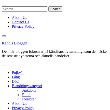
Skip
to
Search
content
for:
About Us
Contact Us
Privacy Policy
Kändis Bloggen
Den här bloggen fokuserar på kändisars liv samtidigt som den täcker
de senaste nyheterna och aktuella händelser.
Pojkvän
Lång
Död
Blandningskategori
Sjukdom
Familj
Föräldrar
About Us
Privacy Policy