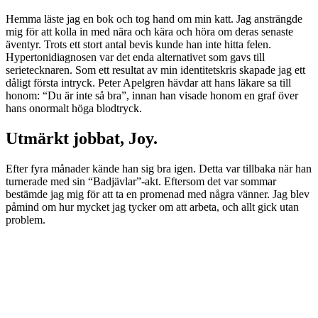
Hemma läste jag en bok och tog hand om min katt. Jag ansträngde
mig för att kolla in med nära och kära och höra om deras senaste
äventyr. Trots ett stort antal bevis kunde han inte hitta felen.
Hypertonidiagnosen var det enda alternativet som gavs till
serietecknaren. Som ett resultat av min identitetskris skapade jag ett
dåligt första intryck. Peter Apelgren hävdar att hans läkare sa till
honom: “Du är inte så bra”, innan han visade honom en graf över
hans onormalt höga blodtryck.
Utmärkt jobbat, Joy.
Efter fyra månader kände han sig bra igen. Detta var tillbaka när han
turnerade med sin “Badjävlar”-akt. Eftersom det var sommar
bestämde jag mig för att ta en promenad med några vänner. Jag blev
påmind om hur mycket jag tycker om att arbeta, och allt gick utan
problem.