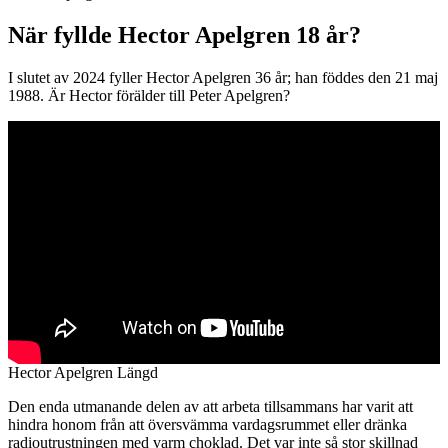
När fyllde Hector Apelgren 18 år?
I slutet av 2024 fyller Hector Apelgren 36 år; han föddes den 21 maj
1988. Är Hector förälder till Peter Apelgren?
Hector Apelgren Längd
Den enda utmanande delen av att arbeta tillsammans har varit att
hindra honom från att översvämma vardagsrummet eller dränka
radioutrustningen med varm choklad. Det var inte så stor skillnad