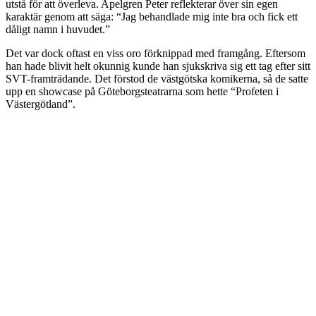
utstå för att överleva. Apelgren Peter reflekterar över sin egen
karaktär genom att säga: “Jag behandlade mig inte bra och fick ett
dåligt namn i huvudet.”
Det var dock oftast en viss oro förknippad med framgång. Eftersom
han hade blivit helt okunnig kunde han sjukskriva sig ett tag efter sitt
SVT-framträdande. Det förstod de västgötska komikerna, så de satte
upp en showcase på Göteborgsteatrarna som hette “Profeten i
Västergötland”.