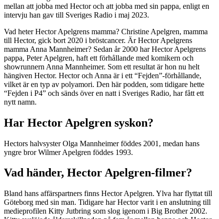
mellan att jobba med Hector och att jobba med sin pappa, enligt en
intervju han gav till Sveriges Radio i maj 2023.
Vad heter Hector Apelgrens mamma? Christine Apelgren, mamma
till Hector, gick bort 2020 i bröstcancer. Är Hector Apelgrens
mamma Anna Mannheimer? Sedan år 2000 har Hector Apelgrens
pappa, Peter Apelgren, haft ett förhållande med komikern och
showrunnern Anna Mannheimer. Som ett resultat är hon nu helt
hängiven Hector. Hector och Anna är i ett “Fejden”-förhållande,
vilket är en typ av polyamori. Den här podden, som tidigare hette
“Fejden i P4” och sänds över en natt i Sveriges Radio, har fått ett
nytt namn.
Har Hector Apelgren syskon?
Hectors halvsyster Olga Mannheimer föddes 2001, medan hans
yngre bror Wilmer Apelgren föddes 1993.
Vad händer, Hector Apelgren-filmer?
Bland hans affärspartners finns Hector Apelgren. Ylva har flyttat till
Göteborg med sin man. Tidigare har Hector varit i en anslutning till
medieprofilen Kitty Jutbring som slog igenom i Big Brother 2002.