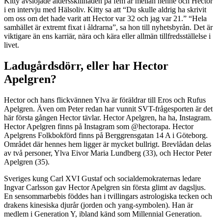
Kitty avslöjade åldersskillnaden på fem år mellan henne och Hector
i en intervju med Hälsoliv. Kitty sa att “Du skulle aldrig ha skrivit
om oss om det hade varit att Hector var 32 och jag var 21.” “Hela
samhället är extremt fixat i åldrarna”, sa hon till nyhetsbyrån. Det är
viktigare än ens karriär, nära och kära eller allmän tillfredsställelse i
livet.
Ladugårdsdörr, eller har Hector
Apelgren?
Hector och hans flickvännen Ylva är föräldrar till Eros och Rufus
Apelgren. Även om Peter redan har vunnit SVT-frågesporten är det
här första gången Hector tävlar. Hector Apelgren, ha ha, Instagram.
Hector Apelgren finns på Instagram som @hectorapa. Hector
Apelgrens Folkbokförd finns på Berggrensgatan 14 A i Göteborg.
Området där hennes hem ligger är mycket bullrigt. Brevlådan delas
av två personer, Ylva Eivor Maria Lundberg (33), och Hector Peter
Apelgren (35).
Sveriges kung Carl XVI Gustaf och socialdemokraternas ledare
Ingvar Carlsson gav Hector Apelgren sin första glimt av dagsljus.
En sensommarbebis föddes han i tvillingars astrologiska tecken och
drakens kinesiska djurår (jorden och yang-symbolen). Han är
medlem i Generation Y, ibland känd som Millennial Generation.