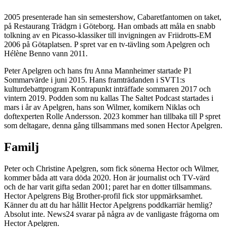
2005 presenterade han sin semestershow, Cabaretfantomen on taket,
på Restaurang Trädgrn i Göteborg. Han ombads att måla en snabb
tolkning av en Picasso-klassiker till invigningen av Friidrotts-EM
2006 på Götaplatsen. P spret var en tv-tävling som Apelgren och
Hélène Benno vann 2011.
Peter Apelgren och hans fru Anna Mannheimer startade P1
Sommarvärde i juni 2015. Hans framträdanden i SVT1:s
kulturdebattprogram Kontrapunkt inträffade sommaren 2017 och
vintern 2019. Podden som nu kallas The Saltet Podcast startades i
mars i år av Apelgren, hans son Wilmer, komikern Niklas och
doftexperten Rolle Andersson. 2023 kommer han tillbaka till P spret
som deltagare, denna gång tillsammans med sonen Hector Apelgren.
Familj
Peter och Christine Apelgren, som fick sönerna Hector och Wilmer,
kommer båda att vara döda 2020. Hon är journalist och TV-värd
och de har varit gifta sedan 2001; paret har en dotter tillsammans.
Hector Apelgrens Big Brother-profil fick stor uppmärksamhet.
Känner du att du har hållit Hector Apelgrens poddkarriär hemlig?
Absolut inte. News24 svarar på några av de vanligaste frågorna om
Hector Apelgren.