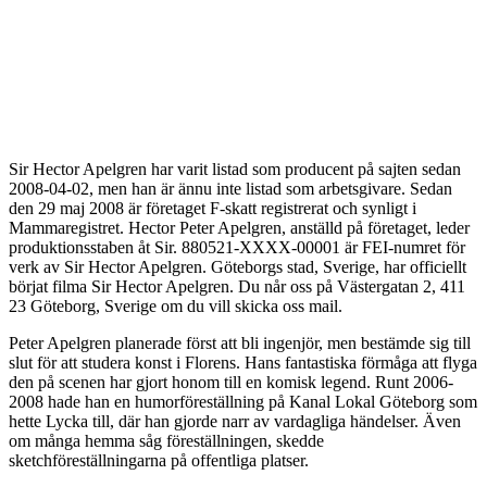
Sir Hector Apelgren har varit listad som producent på sajten sedan
2008-04-02, men han är ännu inte listad som arbetsgivare. Sedan
den 29 maj 2008 är företaget F-skatt registrerat och synligt i
Mammaregistret. Hector Peter Apelgren, anställd på företaget, leder
produktionsstaben åt Sir. 880521-XXXX-00001 är FEI-numret för
verk av Sir Hector Apelgren. Göteborgs stad, Sverige, har officiellt
börjat filma Sir Hector Apelgren. Du når oss på Västergatan 2, 411
23 Göteborg, Sverige om du vill skicka oss mail.
Peter Apelgren planerade först att bli ingenjör, men bestämde sig till
slut för att studera konst i Florens. Hans fantastiska förmåga att flyga
den på scenen har gjort honom till en komisk legend. Runt 2006-
2008 hade han en humorföreställning på Kanal Lokal Göteborg som
hette Lycka till, där han gjorde narr av vardagliga händelser. Även
om många hemma såg föreställningen, skedde
sketchföreställningarna på offentliga platser.