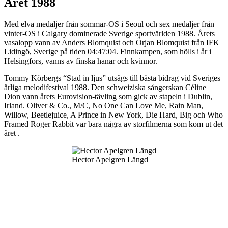
Året 1988
Med elva medaljer från sommar-OS i Seoul och sex medaljer från
vinter-OS i Calgary dominerade Sverige sportvärlden 1988. Årets
vasalopp vann av Anders Blomquist och Örjan Blomquist från IFK
Lidingö, Sverige på tiden 04:47:04. Finnkampen, som hölls i år i
Helsingfors, vanns av finska hanar och kvinnor.
Tommy Körbergs “Stad in ljus” utsågs till bästa bidrag vid Sveriges
årliga melodifestival 1988. Den schweiziska sångerskan Céline
Dion vann årets Eurovision-tävling som gick av stapeln i Dublin,
Irland. Oliver & Co., M/C, No One Can Love Me, Rain Man,
Willow, Beetlejuice, A Prince in New York, Die Hard, Big och Who
Framed Roger Rabbit var bara några av storfilmerna som kom ut det
året .
Hector Apelgren Längd