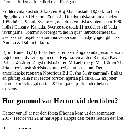
Den här killen är inte direkt lätt för ögonen.
En liter cola kostade $4,28, en Big Mac kostade 18,50 kr och en
Piggelin var 3 i Hectors födelseår. De olympiska sommarspelen
1988 hölls i Seoul, Sydkorea, och de olympiska vinterspelen 1988
hölls i Calgary, Kanada. Sverige tog totalt 11 medaljer vid båda
tävlingarna. Tommy Körbergs “Stad in ljus” introducerades till
svenska radiospellistor samma vecka som “Tredje gngen gillt” av
Annika & Dahlin tillkom.
Björn Ranelid (74), författare, är en av många kända personer som
regelbundet dyker upp i media. Regissören är den 85-årige Kay
Pollak. 46-årige långskridskoåkaren Mikael stberg. Mr. T är en 71-
årig amerikansk skridskoåkare med ett unikt namn. Den
amerikanske rapparen Notorious B.I.G. (nu 51 år gammal). Enligt
en pålitlig källa har Hector förstört hjärtan på cirka 1,2 miljoner
människor och tagit nästan 259 miljoner jobb under hela sin
existens.
Hur gammal var Hector vid den tiden?
Hector var 19 år när den första iPhonen kom ut den sommaren
2007. Hector var 21 år när Apple släppte den första iPaden det året.