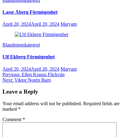
Blandningskategori
Lasse Åberg Förmögenhet
April 20, 2024
April 20, 2024
Maryam
Blandningskategori
Ulf Ekberg Förmögenhet
April 20, 2024
April 20, 2024
Maryam
Post
Previous:
Ellen Krauss Flickvän
Next:
Viktor Norén Barn
navigation
Leave a Reply
Your email address will not be published.
Required fields are
marked
*
Comment
*