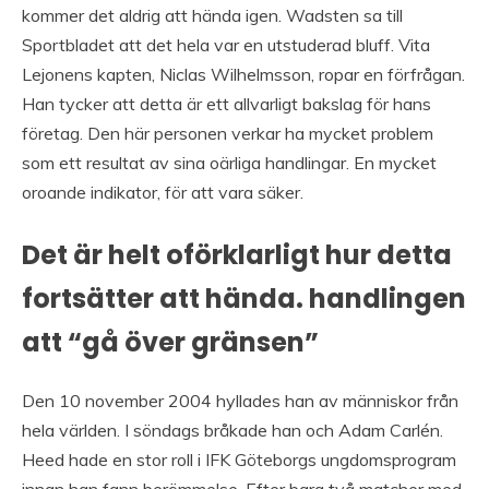
kommer det aldrig att hända igen. Wadsten sa till
Sportbladet att det hela var en utstuderad bluff. Vita
Lejonens kapten, Niclas Wilhelmsson, ropar en förfrågan.
Han tycker att detta är ett allvarligt bakslag för hans
företag. Den här personen verkar ha mycket problem
som ett resultat av sina oärliga handlingar. En mycket
oroande indikator, för att vara säker.
Det är helt oförklarligt hur detta
fortsätter att hända. handlingen
att “gå över gränsen”
Den 10 november 2004 hyllades han av människor från
hela världen. I söndags bråkade han och Adam Carlén.
Heed hade en stor roll i IFK Göteborgs ungdomsprogram
innan han fann berömmelse. Efter bara två matcher med