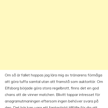
Om så är fallet hoppas jag lära mig av tränarens förmåga
att göra tuffa samtal utan att framstå som auktoritär. Om
Elfsborg började göra stora regelbrott, finns det en god
chans att de vinner matchen. Blivitt tappar intresset för
anagramutmaningen eftersom ingen behöver svara på
den. Det här kan vara ett fantastiskt tillfälle för dig att