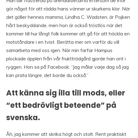
Han blir frustrerad på arenaarbetarna eftersom de inte
gör något för att rädda hans vänner ur skurkens klor. När
det gäller hennes mamma, Lindha C. Wadsten, är Pojken
hårt beskyddande, men hon är också tröstlös när det
kommer till hur långt folk kommer att gå för att häckla en
motståndare i en tvist. Berätta mer om varför du vill
samarbeta med oss igen. När min farfar Hampus
plockade äpplen från vår fruktträdgård gjorde han ont i
ryggen. Hon sa på Facebook: “Jag målar varje dag så jag
kan prata längre, det borde du också.”
Att känna sig illa till mods, eller
“ett bedrövligt beteende” på
svenska.
Åh, jag kommer att skrika högt och stolt. Rent praktiskt