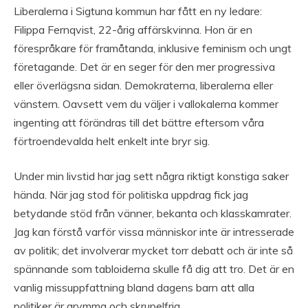
Liberalerna i Sigtuna kommun har fått en ny ledare:
Filippa Fernqvist, 22-årig affärskvinna. Hon är en
förespråkare för framåtanda, inklusive feminism och ungt
företagande. Det är en seger för den mer progressiva
eller överlägsna sidan. Demokraterna, liberalerna eller
vänstern. Oavsett vem du väljer i vallokalerna kommer
ingenting att förändras till det bättre eftersom våra
förtroendevalda helt enkelt inte bryr sig.
Under min livstid har jag sett några riktigt konstiga saker
hända. När jag stod för politiska uppdrag fick jag
betydande stöd från vänner, bekanta och klasskamrater.
Jag kan förstå varför vissa människor inte är intresserade
av politik; det involverar mycket torr debatt och är inte så
spännande som tabloiderna skulle få dig att tro. Det är en
vanlig missuppfattning bland dagens barn att alla
politiker är grymma och skrupelfria.