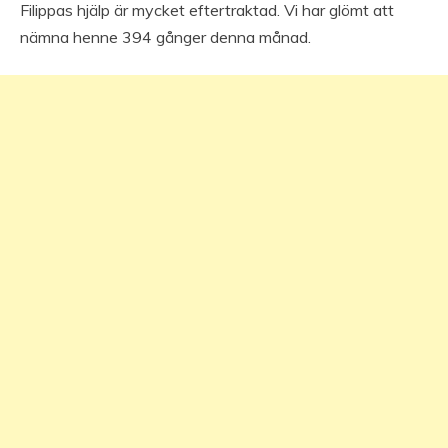
Filippas hjälp är mycket eftertraktad. Vi har glömt att
nämna henne 394 gånger denna månad.