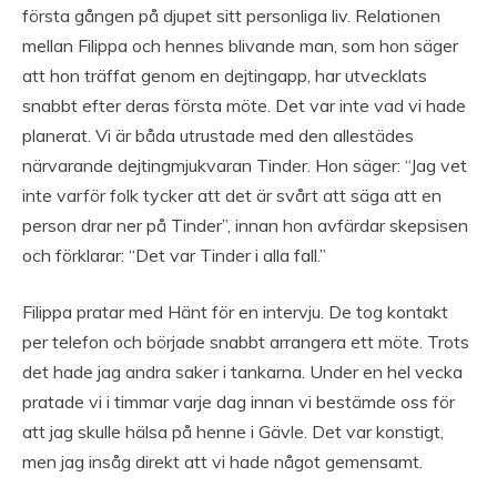
första gången på djupet sitt personliga liv. Relationen
mellan Filippa och hennes blivande man, som hon säger
att hon träffat genom en dejtingapp, har utvecklats
snabbt efter deras första möte. Det var inte vad vi hade
planerat. Vi är båda utrustade med den allestädes
närvarande dejtingmjukvaran Tinder. Hon säger: “Jag vet
inte varför folk tycker att det är svårt att säga att en
person drar ner på Tinder”, innan hon avfärdar skepsisen
och förklarar: “Det var Tinder i alla fall.”
Filippa pratar med Hänt för en intervju. De tog kontakt
per telefon och började snabbt arrangera ett möte. Trots
det hade jag andra saker i tankarna. Under en hel vecka
pratade vi i timmar varje dag innan vi bestämde oss för
att jag skulle hälsa på henne i Gävle. Det var konstigt,
men jag insåg direkt att vi hade något gemensamt.