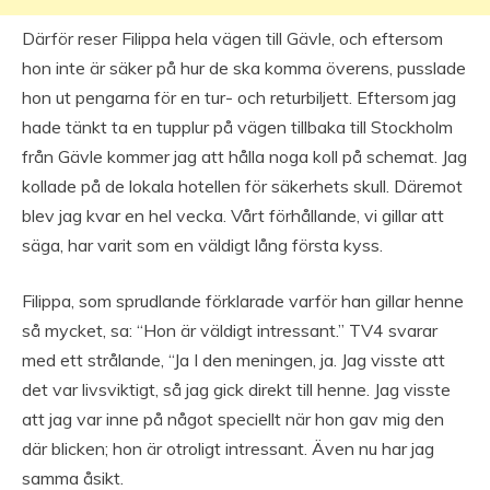
Därför reser Filippa hela vägen till Gävle, och eftersom
hon inte är säker på hur de ska komma överens, pusslade
hon ut pengarna för en tur- och returbiljett. Eftersom jag
hade tänkt ta en tupplur på vägen tillbaka till Stockholm
från Gävle kommer jag att hålla noga koll på schemat. Jag
kollade på de lokala hotellen för säkerhets skull. Däremot
blev jag kvar en hel vecka. Vårt förhållande, vi gillar att
säga, har varit som en väldigt lång första kyss.
Filippa, som sprudlande förklarade varför han gillar henne
så mycket, sa: “Hon är väldigt intressant.” TV4 svarar
med ett strålande, “Ja I den meningen, ja. Jag visste att
det var livsviktigt, så jag gick direkt till henne. Jag visste
att jag var inne på något speciellt när hon gav mig den
där blicken; hon är otroligt intressant. Även nu har jag
samma åsikt.