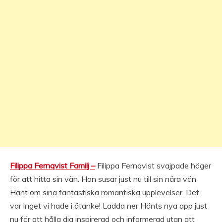
Filippa Fernqvist Familj –
Filippa Fernqvist svajpade höger
för att hitta sin vän. Hon susar just nu till sin nära vän
Hänt om sina fantastiska romantiska upplevelser. Det
var inget vi hade i åtanke! Ladda ner Hänts nya app just
nu för att hålla dig inspirerad och informerad utan att