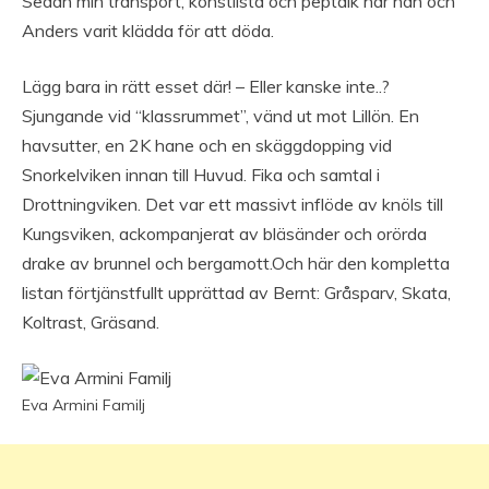
Sedan min transport, konstlista och peptalk har han och
Anders varit klädda för att döda.
Lägg bara in rätt esset där! – Eller kanske inte..?
Sjungande vid “klassrummet”, vänd ut mot Lillön. En
havsutter, en 2K hane och en skäggdopping vid
Snorkelviken innan till Huvud. Fika och samtal i
Drottningviken. Det var ett massivt inflöde av knöls till
Kungsviken, ackompanjerat av bläsänder och orörda
drake av brunnel och bergamott.Och här den kompletta
listan förtjänstfullt upprättad av Bernt: Gråsparv, Skata,
Koltrast, Gräsand.
Eva Armini Familj