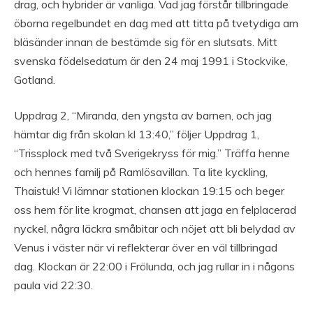
drag, och hybrider är vanliga. Vad jag förstår tillbringade
öborna regelbundet en dag med att titta på tvetydiga am
bläsänder innan de bestämde sig för en slutsats. Mitt
svenska födelsedatum är den 24 maj 1991 i Stockvike,
Gotland.
Uppdrag 2, “Miranda, den yngsta av barnen, och jag
hämtar dig från skolan kl 13:40,” följer Uppdrag 1,
“Trissplock med två Sverigekryss för mig.” Träffa henne
och hennes familj på Ramlösavillan. Ta lite kyckling,
Thaistuk! Vi lämnar stationen klockan 19:15 och beger
oss hem för lite krogmat, chansen att jaga en felplacerad
nyckel, några läckra småbitar och nöjet att bli belydad av
Venus i väster när vi reflekterar över en väl tillbringad
dag. Klockan är 22:00 i Frölunda, och jag rullar in i någons
paula vid 22:30.