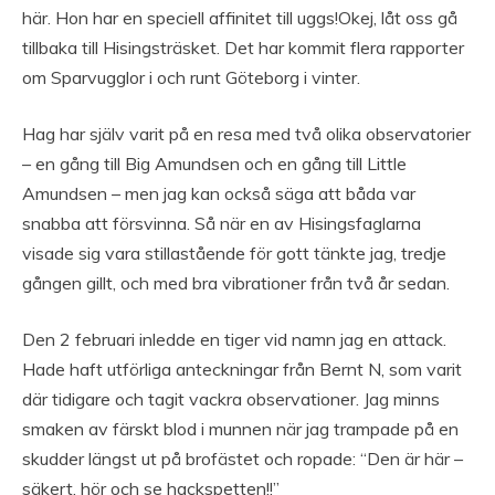
här. Hon har en speciell affinitet till uggs!Okej, låt oss gå
tillbaka till Hisingsträsket. Det har kommit flera rapporter
om Sparvugglor i och runt Göteborg i vinter.
Hag har själv varit på en resa med två olika observatorier
– en gång till Big Amundsen och en gång till Little
Amundsen – men jag kan också säga att båda var
snabba att försvinna. Så när en av Hisingsfaglarna
visade sig vara stillastående för gott tänkte jag, tredje
gången gillt, och med bra vibrationer från två år sedan.
Den 2 februari inledde en tiger vid namn jag en attack.
Hade haft utförliga anteckningar från Bernt N, som varit
där tidigare och tagit vackra observationer. Jag minns
smaken av färskt blod i munnen när jag trampade på en
skudder längst ut på brofästet och ropade: “Den är här –
säkert, hör och se hackspetten!!”