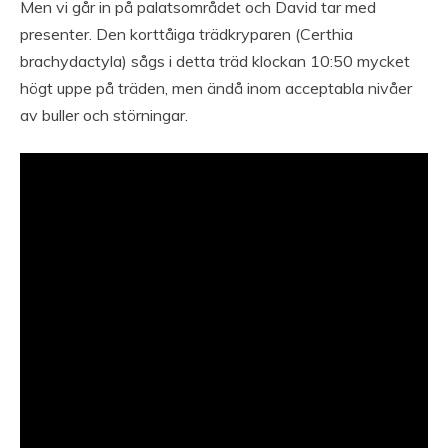
Men vi går in på palatsområdet och David tar med
presenter. Den korttåiga trädkryparen (Certhia
brachydactyla) sågs i detta träd klockan 10:50 mycket
högt uppe på träden, men ändå inom acceptabla nivåer
av buller och störningar.