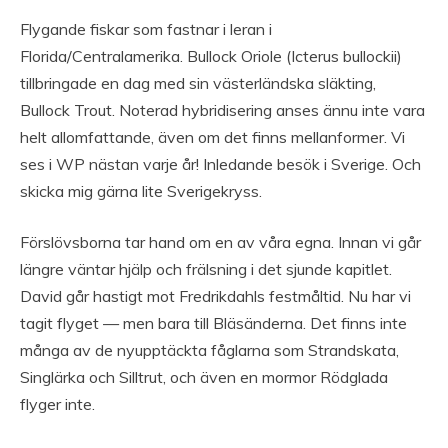
Flygande fiskar som fastnar i leran i
Florida/Centralamerika. Bullock Oriole (Icterus bullockii)
tillbringade en dag med sin västerländska släkting,
Bullock Trout. Noterad hybridisering anses ännu inte vara
helt allomfattande, även om det finns mellanformer. Vi
ses i WP nästan varje år! Inledande besök i Sverige. Och
skicka mig gärna lite Sverigekryss.
Förslövsborna tar hand om en av våra egna. Innan vi går
längre väntar hjälp och frälsning i det sjunde kapitlet.
David går hastigt mot Fredrikdahls festmåltid. Nu har vi
tagit flyget — men bara till Bläsänderna. Det finns inte
många av de nyupptäckta fåglarna som Strandskata,
Singlärka och Silltrut, och även en mormor Rödglada
flyger inte.