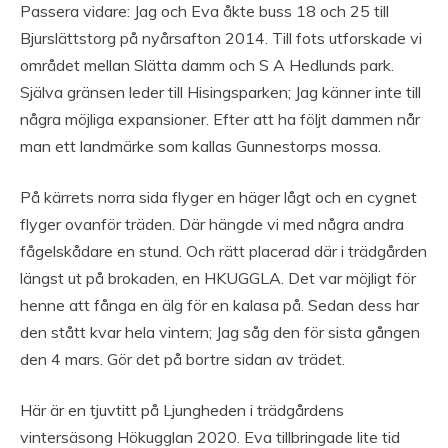
Passera vidare: Jag och Eva åkte buss 18 och 25 till
Bjurslättstorg på nyårsafton 2014. Till fots utforskade vi
området mellan Slätta damm och S A Hedlunds park.
Själva gränsen leder till Hisingsparken; Jag känner inte till
några möjliga expansioner. Efter att ha följt dammen når
man ett landmärke som kallas Gunnestorps mossa.
På kärrets norra sida flyger en häger lågt och en cygnet
flyger ovanför träden. Där hängde vi med några andra
fågelskådare en stund. Och rätt placerad där i trädgården
längst ut på brokaden, en HKUGGLA. Det var möjligt för
henne att fånga en älg för en kalasa på. Sedan dess har
den stått kvar hela vintern; Jag såg den för sista gången
den 4 mars. Gör det på bortre sidan av trädet.
Här är en tjuvtitt på Ljungheden i trädgårdens
vintersäsong Hökugglan 2020. Eva tillbringade lite tid