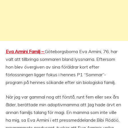
Eva Armini Familj –
Göteborgsborna Eva Armini, 76, har
valt att tillbringa sommaren bland lyssnarna. Eftersom
hon blev övergiven av sina föräldrar kort efter
förlossningen ligger fokus i hennes P1 “Sommar”-
program på hennes sökande efter sin biologiska familj.
När jag var gammal nog att förstå, runt fem eller sex års
ålder, berättade min adoptivmamma att Jag hade ärvt en
annan familjs talang för magi. En mamma som inte ville
ha mig, sa Eva Armini i ett pressmeddelande.Bibi Rödöö,
programmets producent, tycker att Eva Arminis unika