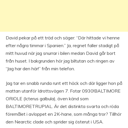
David pekar på ett träd och säger: “Där hittade vi henne
efter några timmar i Spanien.” Ja, regnet faller stadigt på
mitt huvud när jag snurrar i bilen medan David går bort
från huset. I bakgrunden hör jag biltutan och ringen av
“Jag har den här!” från min telefon.
Jag tar en snabb runda runt ett häck och där ligger hon på
mattan utanför Idrottsvägen 7. Fotar 0930!BALTIMORE
ORIOLE (Icterus galbula), även känd som
BALTIMORETRUPIAL. Är det distinkta svarta och röda
föremålet i avloppet en 2K-hane, som många tror? Tillhör
den Nearctic clade och sprider sig österut i USA.