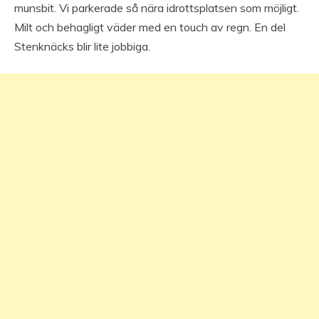
munsbit. Vi parkerade så nära idrottsplatsen som möjligt.
Milt och behagligt väder med en touch av regn. En del
Stenknäcks blir lite jobbiga.