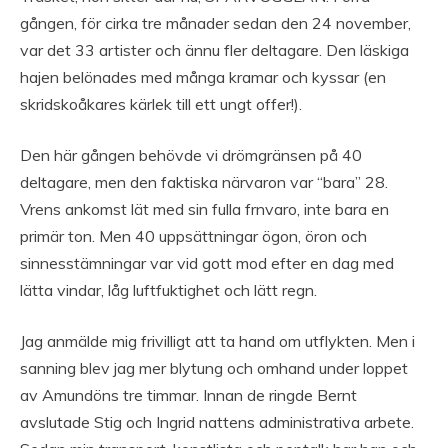
gången, för cirka tre månader sedan den 24 november,
var det 33 artister och ännu fler deltagare. Den läskiga
hajen belönades med många kramar och kyssar (en
skridskoåkares kärlek till ett ungt offer!).
Den här gången behövde vi drömgränsen på 40
deltagare, men den faktiska närvaron var “bara” 28.
Vrens ankomst lät med sin fulla frnvaro, inte bara en
primär ton. Men 40 uppsättningar ögon, öron och
sinnesstämningar var vid gott mod efter en dag med
lätta vindar, låg luftfuktighet och lätt regn.
Jag anmälde mig frivilligt att ta hand om utflykten. Men i
sanning blev jag mer blytung och omhand under loppet
av Amundöns tre timmar. Innan de ringde Bernt
avslutade Stig och Ingrid nattens administrativa arbete.