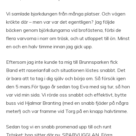
Vi samlade bjorkdungen från många platser. Och vägen
krökte där – men var var det egentligen? Jag följde
bäcken genom björkdungarna vid brofästena, förbi de
flera varvorna i norr om träsk, och ut utloppet till ön. Minst
en och en halv timme innan jag gick upp.
Eftersom jag inte kunde ta mig till Brunnsparken fick
Band ett raserianfall och situationen löstes snabbt. Det
är bara att ta tag i dig själv och börja om. Så försök igen
den 5 mars.För tjugo år sedan tog Eva med sig tur, så hon
var vid min sida. Vi rörde oss snabbt och effektivt, bytte
buss vid Hjalmar Branting (med en snabb fjäder på några
meter!) och var framme vid Torg på en knapp halvtimme.
Sedan tog vi en snabb promenad upp till och runt
Träsket; hon sitter där nu, SPARVUGGLAN. Förra