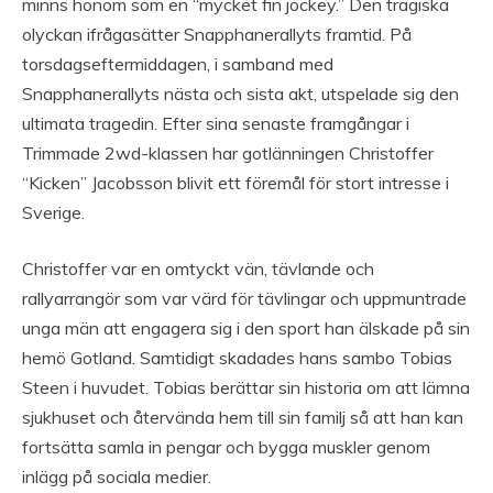
minns honom som en “mycket fin jockey.” Den tragiska
olyckan ifrågasätter Snapphanerallyts framtid. På
torsdagseftermiddagen, i samband med
Snapphanerallyts nästa och sista akt, utspelade sig den
ultimata tragedin. Efter sina senaste framgångar i
Trimmade 2wd-klassen har gotlänningen Christoffer
“Kicken” Jacobsson blivit ett föremål för stort intresse i
Sverige.
Christoffer var en omtyckt vän, tävlande och
rallyarrangör som var värd för tävlingar och uppmuntrade
unga män att engagera sig i den sport han älskade på sin
hemö Gotland. Samtidigt skadades hans sambo Tobias
Steen i huvudet. Tobias berättar sin historia om att lämna
sjukhuset och återvända hem till sin familj så att han kan
fortsätta samla in pengar och bygga muskler genom
inlägg på sociala medier.