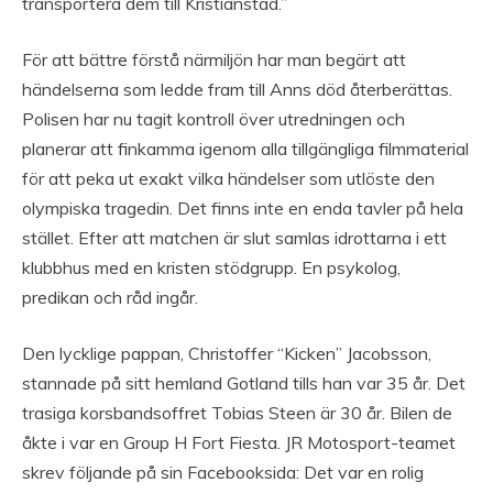
transportera dem till Kristianstad.”
För att bättre förstå närmiljön har man begärt att
händelserna som ledde fram till Anns död återberättas.
Polisen har nu tagit kontroll över utredningen och
planerar att finkamma igenom alla tillgängliga filmmaterial
för att peka ut exakt vilka händelser som utlöste den
olympiska tragedin. Det finns inte en enda tavler på hela
stället. Efter att matchen är slut samlas idrottarna i ett
klubbhus med en kristen stödgrupp. En psykolog,
predikan och råd ingår.
Den lycklige pappan, Christoffer “Kicken” Jacobsson,
stannade på sitt hemland Gotland tills han var 35 år. Det
trasiga korsbandsoffret Tobias Steen är 30 år. Bilen de
åkte i var en Group H Fort Fiesta. JR Motosport-teamet
skrev följande på sin Facebooksida: Det var en rolig