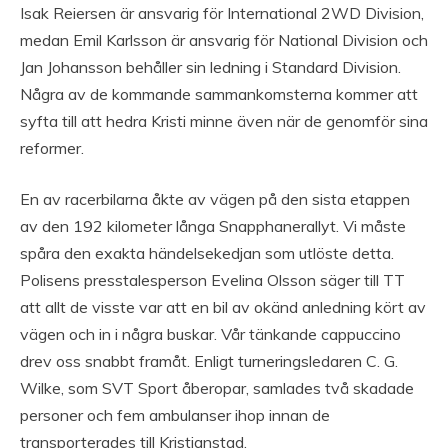
Isak Reiersen är ansvarig för International 2WD Division,
medan Emil Karlsson är ansvarig för National Division och
Jan Johansson behåller sin ledning i Standard Division.
Några av de kommande sammankomsterna kommer att
syfta till att hedra Kristi minne även när de genomför sina
reformer.
En av racerbilarna åkte av vägen på den sista etappen
av den 192 kilometer långa Snapphanerallyt. Vi måste
spåra den exakta händelsekedjan som utlöste detta.
Polisens presstalesperson Evelina Olsson säger till TT
att allt de visste var att en bil av okänd anledning kört av
vägen och in i några buskar. Vår tänkande cappuccino
drev oss snabbt framåt. Enligt turneringsledaren C. G.
Wilke, som SVT Sport åberopar, samlades två skadade
personer och fem ambulanser ihop innan de
transporterades till Kristianstad.