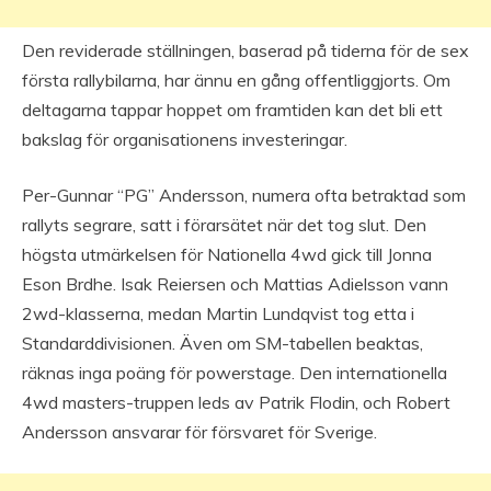
Den reviderade ställningen, baserad på tiderna för de sex
första rallybilarna, har ännu en gång offentliggjorts. Om
deltagarna tappar hoppet om framtiden kan det bli ett
bakslag för organisationens investeringar.
Per-Gunnar “PG” Andersson, numera ofta betraktad som
rallyts segrare, satt i förarsätet när det tog slut. Den
högsta utmärkelsen för Nationella 4wd gick till Jonna
Eson Brdhe. Isak Reiersen och Mattias Adielsson vann
2wd-klasserna, medan Martin Lundqvist tog etta i
Standarddivisionen. Även om SM-tabellen beaktas,
räknas inga poäng för powerstage. Den internationella
4wd masters-truppen leds av Patrik Flodin, och Robert
Andersson ansvarar för försvaret för Sverige.