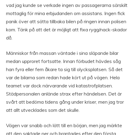
vad jag kunde se verkade ingen av passagerarna särskilt
mottaglig för mina erbjudanden om assistans. Ingen fick
panik över att sätta tillbaka bilen på ringen innan polisen
kom. Tänk på att det är möjligt att fixa rygg/nack-skador
då.
Människor från massan väntade i sina släpande bilar
medan upproret fortsatte. Innan förbudet hävdes såg
han fyra eller fem åkare ta sig till olycksplatsen. Så det
var de bilarna som redan hade kört ut på vägen. Hela
teamet var dock närvarande vid katastrofplatsen.
Städpersonalen anlände strax efter händelsen. Det är
svårt att bedöma tidens gång under kriser, men jag tror
att allt utvecklades som det skulle.
Vägen var snabb och lätt till en början, men jag märkte
att den saktade ner och brantades efter den första