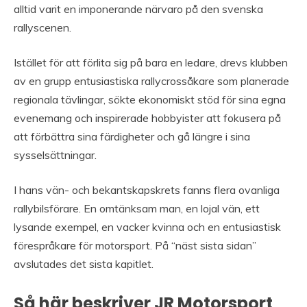
alltid varit en imponerande närvaro på den svenska
rallyscenen.
Istället för att förlita sig på bara en ledare, drevs klubben
av en grupp entusiastiska rallycrossåkare som planerade
regionala tävlingar, sökte ekonomiskt stöd för sina egna
evenemang och inspirerade hobbyister att fokusera på
att förbättra sina färdigheter och gå längre i sina
sysselsättningar.
I hans vän- och bekantskapskrets fanns flera ovanliga
rallybilsförare. En omtänksam man, en lojal vän, ett
lysande exempel, en vacker kvinna och en entusiastisk
förespråkare för motorsport. På “näst sista sidan”
avslutades det sista kapitlet.
Så här beskriver JR Motorsport