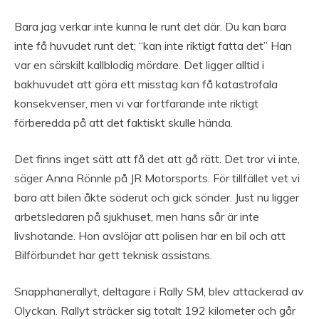
Bara jag verkar inte kunna le runt det där. Du kan bara
inte få huvudet runt det; “kan inte riktigt fatta det” Han
var en särskilt kallblodig mördare. Det ligger alltid i
bakhuvudet att göra ett misstag kan få katastrofala
konsekvenser, men vi var fortfarande inte riktigt
förberedda på att det faktiskt skulle hända.
Det finns inget sätt att få det att gå rätt. Det tror vi inte,
säger Anna Rönnle på JR Motorsports. För tillfället vet vi
bara att bilen åkte söderut och gick sönder. Just nu ligger
arbetsledaren på sjukhuset, men hans sår är inte
livshotande. Hon avslöjar att polisen har en bil och att
Bilförbundet har gett teknisk assistans.
Snapphanerallyt, deltagare i Rally SM, blev attackerad av
Olyckan. Rallyt sträcker sig totalt 192 kilometer och går