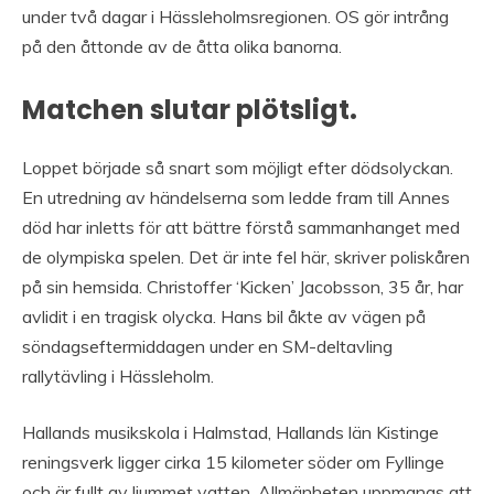
under två dagar i Hässleholmsregionen. OS gör intrång
på den åttonde av de åtta olika banorna.
Matchen slutar plötsligt.
Loppet började så snart som möjligt efter dödsolyckan.
En utredning av händelserna som ledde fram till Annes
död har inletts för att bättre förstå sammanhanget med
de olympiska spelen. Det är inte fel här, skriver poliskåren
på sin hemsida. Christoffer ‘Kicken’ Jacobsson, 35 år, har
avlidit i en tragisk olycka. Hans bil åkte av vägen på
söndagseftermiddagen under en SM-deltavling
rallytävling i Hässleholm.
Hallands musikskola i Halmstad, Hallands län Kistinge
reningsverk ligger cirka 15 kilometer söder om Fyllinge
och är fullt av ljummet vatten. Allmänheten uppmanas att