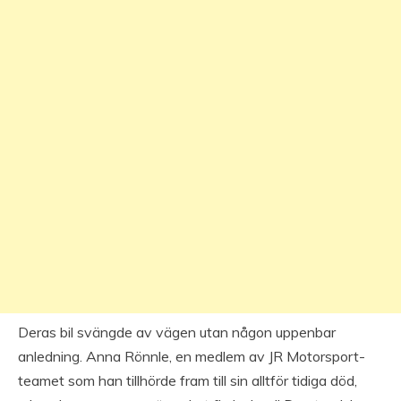
Deras bil svängde av vägen utan någon uppenbar
anledning. Anna Rönnle, en medlem av JR Motorsport-
teamet som han tillhörde fram till sin alltför tidiga död,