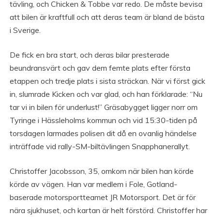
tävling, och Chicken & Tobbe var redo. De måste bevisa
att bilen är kraftfull och att deras team är bland de bästa
i Sverige.
De fick en bra start, och deras bilar presterade
beundransvärt och gav dem femte plats efter första
etappen och tredje plats i sista sträckan. När vi först gick
in, slumrade Kicken och var glad, och han förklarade: “Nu
tar vi in bilen för underlust!” Gräsabygget ligger norr om
Tyringe i Hässleholms kommun och vid 15:30-tiden på
torsdagen larmades polisen dit då en ovanlig händelse
inträffade vid rally-SM-biltävlingen Snapphanerallyt.
Christoffer Jacobsson, 35, omkom när bilen han körde
körde av vägen. Han var medlem i Fole, Gotland-
baserade motorsportteamet JR Motorsport. Det är för
nära sjukhuset, och kartan är helt förstörd. Christoffer har