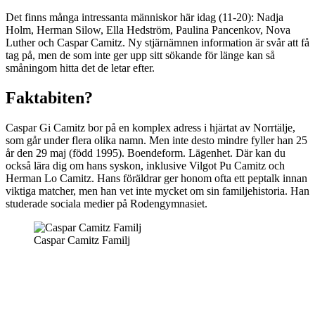
Det finns många intressanta människor här idag (11-20): Nadja
Holm, Herman Silow, Ella Hedström, Paulina Pancenkov, Nova
Luther och Caspar Camitz. Ny stjärnämnen information är svår att få
tag på, men de som inte ger upp sitt sökande för länge kan så
småningom hitta det de letar efter.
Faktabiten?
Caspar Gi Camitz bor på en komplex adress i hjärtat av Norrtälje,
som går under flera olika namn. Men inte desto mindre fyller han 25
år den 29 maj (född 1995). Boendeform. Lägenhet. Där kan du
också lära dig om hans syskon, inklusive Vilgot Pu Camitz och
Herman Lo Camitz. Hans föräldrar ger honom ofta ett peptalk innan
viktiga matcher, men han vet inte mycket om sin familjehistoria. Han
studerade sociala medier på Rodengymnasiet.
Caspar Camitz Familj