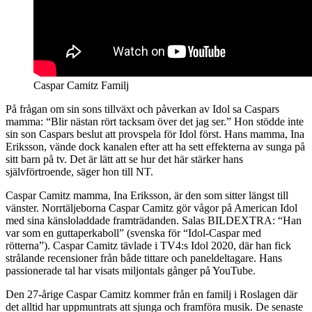
Caspar Camitz Familj
På frågan om sin sons tillväxt och påverkan av Idol sa Caspars
mamma: “Blir nästan rört tacksam över det jag ser.” Hon stödde inte
sin son Caspars beslut att provspela för Idol först. Hans mamma, Ina
Eriksson, vände dock kanalen efter att ha sett effekterna av sunga på
sitt barn på tv. Det är lätt att se hur det här stärker hans
självförtroende, säger hon till NT.
Caspar Camitz mamma, Ina Eriksson, är den som sitter längst till
vänster. Norrtäljeborna Caspar Camitz gör vågor på American Idol
med sina känsloladdade framträdanden. Salas BILDEXTRA: “Han
var som en guttaperkaboll” (svenska för “Idol-Caspar med
rötterna”). Caspar Camitz tävlade i TV4:s Idol 2020, där han fick
strålande recensioner från både tittare och paneldeltagare. Hans
passionerade tal har visats miljontals gånger på YouTube.
Den 27-årige Caspar Camitz kommer från en familj i Roslagen där
det alltid har uppmuntrats att sjunga och framföra musik. De senaste