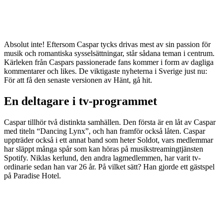
Absolut inte! Eftersom Caspar tycks drivas mest av sin passion för
musik och romantiska sysselsättningar, står sådana teman i centrum.
Kärleken från Caspars passionerade fans kommer i form av dagliga
kommentarer och likes. De viktigaste nyheterna i Sverige just nu:
För att få den senaste versionen av Hänt, gå hit.
En deltagare i tv-programmet
Caspar tillhör två distinkta samhällen. Den första är en låt av Caspar
med titeln “Dancing Lynx”, och han framför också låten. Caspar
uppträder också i ett annat band som heter Soldot, vars medlemmar
har släppt många spår som kan höras på musikstreamingtjänsten
Spotify. Niklas kerlund, den andra lagmedlemmen, har varit tv-
ordinarie sedan han var 26 år. På vilket sätt? Han gjorde ett gästspel
på Paradise Hotel.