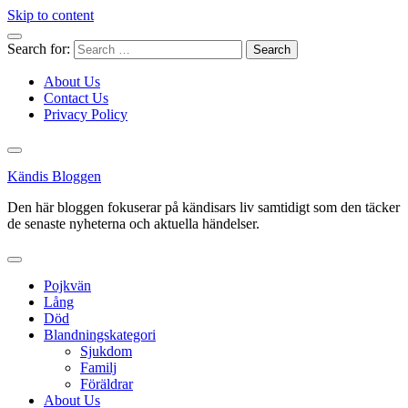
Skip to content
Search for:
About Us
Contact Us
Privacy Policy
Kändis Bloggen
Den här bloggen fokuserar på kändisars liv samtidigt som den täcker
de senaste nyheterna och aktuella händelser.
Pojkvän
Lång
Död
Blandningskategori
Sjukdom
Familj
Föräldrar
About Us