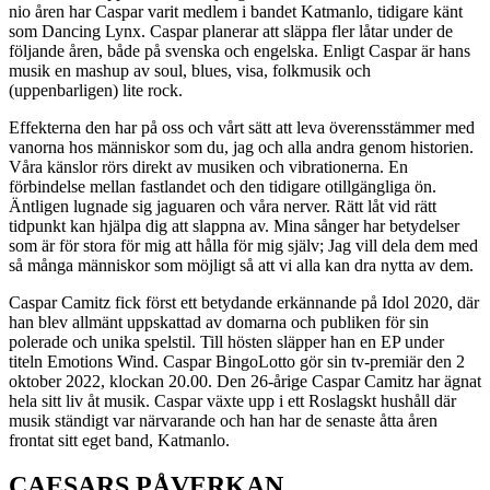
nio åren har Caspar varit medlem i bandet Katmanlo, tidigare känt
som Dancing Lynx. Caspar planerar att släppa fler låtar under de
följande åren, både på svenska och engelska. Enligt Caspar är hans
musik en mashup av soul, blues, visa, folkmusik och
(uppenbarligen) lite rock.
Effekterna den har på oss och vårt sätt att leva överensstämmer med
vanorna hos människor som du, jag och alla andra genom historien.
Våra känslor rörs direkt av musiken och vibrationerna. En
förbindelse mellan fastlandet och den tidigare otillgängliga ön.
Äntligen lugnade sig jaguaren och våra nerver. Rätt låt vid rätt
tidpunkt kan hjälpa dig att slappna av. Mina sånger har betydelser
som är för stora för mig att hålla för mig själv; Jag vill dela dem med
så många människor som möjligt så att vi alla kan dra nytta av dem.
Caspar Camitz fick först ett betydande erkännande på Idol 2020, där
han blev allmänt uppskattad av domarna och publiken för sin
polerade och unika spelstil. Till hösten släpper han en EP under
titeln Emotions Wind. Caspar BingoLotto gör sin tv-premiär den 2
oktober 2022, klockan 20.00. Den 26-årige Caspar Camitz har ägnat
hela sitt liv åt musik. Caspar växte upp i ett Roslagskt hushåll där
musik ständigt var närvarande och han har de senaste åtta åren
frontat sitt eget band, Katmanlo.
CAESARS PÅVERKAN