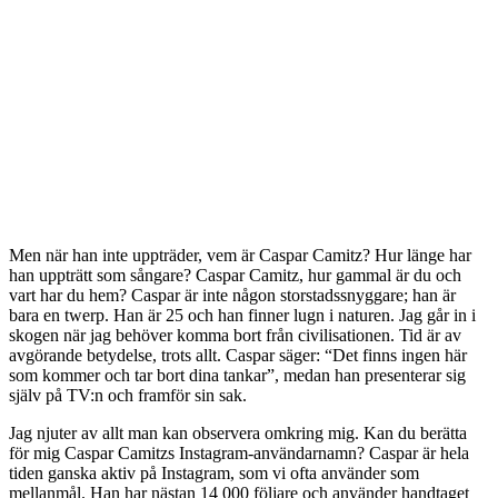
Men när han inte uppträder, vem är Caspar Camitz? Hur länge har
han uppträtt som sångare? Caspar Camitz, hur gammal är du och
vart har du hem? Caspar är inte någon storstadssnyggare; han är
bara en twerp. Han är 25 och han finner lugn i naturen. Jag går in i
skogen när jag behöver komma bort från civilisationen. Tid är av
avgörande betydelse, trots allt. Caspar säger: “Det finns ingen här
som kommer och tar bort dina tankar”, medan han presenterar sig
själv på TV:n och framför sin sak.
Jag njuter av allt man kan observera omkring mig. Kan du berätta
för mig Caspar Camitzs Instagram-användarnamn? Caspar är hela
tiden ganska aktiv på Instagram, som vi ofta använder som
mellanmål. Han har nästan 14 000 följare och använder handtaget