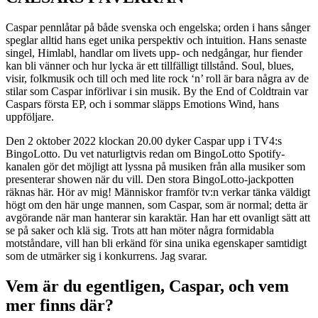
Caspar pennlåtar på både svenska och engelska; orden i hans sånger
speglar alltid hans eget unika perspektiv och intuition. Hans senaste
singel, Himlabl, handlar om livets upp- och nedgångar, hur fiender
kan bli vänner och hur lycka är ett tillfälligt tillstånd. Soul, blues,
visir, folkmusik och till och med lite rock ‘n’ roll är bara några av de
stilar som Caspar införlivar i sin musik. By the End of Coldtrain var
Caspars första EP, och i sommar släpps Emotions Wind, hans
uppföljare.
Den 2 oktober 2022 klockan 20.00 dyker Caspar upp i TV4:s
BingoLotto. Du vet naturligtvis redan om BingoLotto Spotify-
kanalen gör det möjligt att lyssna på musiken från alla musiker som
presenterar showen när du vill. Den stora BingoLotto-jackpotten
räknas här. Hör av mig! Människor framför tv:n verkar tänka väldigt
högt om den här unge mannen, som Caspar, som är normal; detta är
avgörande när man hanterar sin karaktär. Han har ett ovanligt sätt att
se på saker och klä sig. Trots att han möter några formidabla
motståndare, vill han bli erkänd för sina unika egenskaper samtidigt
som de utmärker sig i konkurrens. Jag svarar.
Vem är du egentligen, Caspar, och vem
mer finns där?