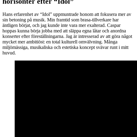
horisonter efter “Idol”
Hans erfarenhet av “Idol” uppmuntrade honom att fokusera mer av
sin betoning på musik. Min framtid som brasa-tillverkare har
äntligen börjat, och jag kunde inte vara mer exalterad. Caspar
hoppas kunna börja jobba med att släppa egna låtar och anordna
konserter efter föreställningarna. Jag är intresserad av att göra något
mycket mer ambitiöst: en total kulturell omvälvning. Många
miljömässiga, musikaliska och estetiska koncept svävar runt i mitt
huvud.