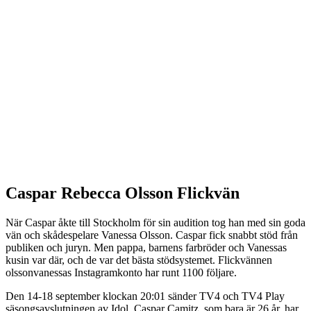
Caspar Rebecca Olsson Flickvän
När Caspar åkte till Stockholm för sin audition tog han med sin goda
vän och skådespelare Vanessa Olsson. Caspar fick snabbt stöd från
publiken och juryn. Men pappa, barnens farbröder och Vanessas
kusin var där, och de var det bästa stödsystemet. Flickvännen
olssonvanessas Instagramkonto har runt 1100 följare.
Den 14-18 september klockan 20:01 sänder TV4 och TV4 Play
säsongsavslutningen av Idol. Caspar Camitz, som bara är 26 år, har