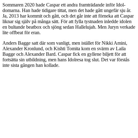
Sommaren 2020 hade Caspar ett andra framträdande inför Idol-
domarna. Han hade tidigare tittat, men det hade gått ungefär sju år.
Ja, 2013 har kommit och gått, och det går inte att förneka att Caspar
liknar sig själv på många sätt. För att fylla tystnaden inledde idolen
en bultande beatbox och sjöng sedan Hallelujah. Men Juryn verkade
lite offbeat för eran.
Anders Bagge satt där som vanligt, men istället för Nikki Amini,
Alexander Kronlund, och Kishti Tomita kom en svärm av Laila
Bagge och Alexander Bard. Caspar fick en gyllene biljett för att
fortsätta sin utbildning, men hans Idolresa tog slut. Det var förstås
inte sista gången han kollade.