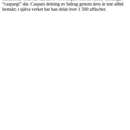
“caspargi” där. Caspars delning av bidrag genom åren är inte alltid
hemskt; i själva verket har han delat över 1 500 affischer.