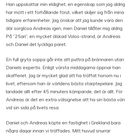
Han uppskattar min eldighet, en egenskap som jag aldrig
har mött i ett förhållande förut, vilket skiljer sig från mina
tidigare erfarenheter. Jag önskar att jag kunde vara den
där sorglösa Andreas igen, men Daniel tillåter mig aldrig.
På “25ari”, en mycket älskad Volos-strand, är Andreas
och Daniel det lyckliga paret.
En full gryta soppa går inte att puttra på brännaren utan
Daniels expertis. Enligt värsta middagarna öppnar han
skafferiet. Jag är mycket glad att ha träffat honom nu i
livet, eftersom han är världens bästa starptepelare. Jag
landade allt efter 45 minuters kämpande, det är allt. För
Andreas är det en extra välsignelse att ha sin bästa vän
vid sin sida på livets resa.
Daniel och Andreas köpte en fastighet i Grekland bara
några dagar innan vi träffades. Mitt huvud snurrar