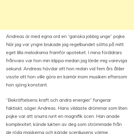
Andreas är med egna ord en “ganska jobbig unge” pojke.
När jag var yngre brukade jag regelbundet sätta på mitt
eget lilla melodrama framför apoteket. I mina föräldrars
frånvaro var hon min klippa medan jag lärde mig vareviga
sekund. Andreas hävdar att hon redan vid fem års ålder
visste att hon ville göra en karriär inom musiken eftersom
hon sjöng konstant.
“Bekräftelsens kraft och andra energier” fungerar
faktiskt, säger Andreas. Hans vildaste drömmar som liten
pojke var att snurra runt en magnifik scen. Han anade
komplexitet, kände lukten av deg som strömmade från
de röda maskerna och kände scenljusens värme.