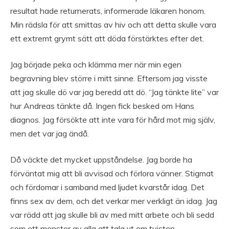
resultat hade returnerats, informerade läkaren honom.
Min rädsla för att smittas av hiv och att detta skulle vara
ett extremt grymt sätt att döda förstärktes efter det.
Jag började peka och klämma mer när min egen
begravning blev större i mitt sinne. Eftersom jag visste
att jag skulle dö var jag beredd att dö. “Jag tänkte lite” var
hur Andreas tänkte då. Ingen fick besked om Hans
diagnos. Jag försökte att inte vara för hård mot mig själv,
men det var jag ändå.
Då väckte det mycket uppståndelse. Jag borde ha
förväntat mig att bli avvisad och förlora vänner. Stigmat
och fördomar i samband med ljudet kvarstår idag. Det
finns sex av dem, och det verkar mer verkligt än idag. Jag
var rädd att jag skulle bli av med mitt arbete och bli sedd
som ett monster av alla att tala ut om tvisten.