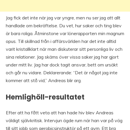
Jag fick det inte när jag var yngre, men nu ser jag att allt
handlade om bekräftelse. Du vet, hur saker och ting blev
är bara roliga. Åtminstone var lönerapporten min magnum
opus. Till skillnad från i affärsvärlden har det inte alltid
varit kristallklart när man diskuterar sitt personliga liv och
sina relationer. Jag skäms över vissa saker jag har gjort
under mitt liv. Jag har dock tagit ansvar, bett om ursäkt
och går nu vidare. Deklarerande: “Det är något jag inte
kommer att stå vid,” Andreas blir arg.
Hemlighöll-resultatet
Efter att ha fått veta att han hade hiv blev Andreas
väldigt självkritisk. Intervjun ägde rum när han var på väg
till sitt jobb som aerobicsinstruktör på ett gym. Ett bra