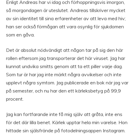
Enligt Andreas har vi idag och förhoppningsvis imorgon,
så morgondagen är uteslutet. Andreas tillskriver mycket
av sin identitet till sina erfarenheter av att leva med hiv;
han ser också förmågan att vara osynlig för sjukdomen
som en gåva.
Det är absolut nödvändigt att någon tar på sig den här
rollen eftersom jag transporterar det här viruset. Jag har
kunnat undvika smitts genom att ta ett piller varje dag.
Som tur är har jag inte märkt några avvikelser och inte
upplevt några symtom. Jag publicerade en bok när jag var
på semester, och nu har den ett kärleksbetyg på 99,9
procent.
Jag kan fortfarande inte få mig själv att gråta, inte ens
för det där lilla benet. Kärlek upptar hela min varelse. Hon
hittade sin själsfrände på fotodelningsappen Instagram.