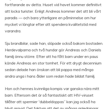
fortfarande av detta. Huset vid havet kommer definitivt
att locka turister. Enligt Andreas kommer det att bli vårt
paradis — och bara ytterligare en påminnelse om hur
mycket vi längtar efter att spendera kvalitetstid med
varandra.
Sju brandbilar, sade han, släpade också bakom bostaden.
Herdevalparna och två hundar gör Andreas och Daniels
familj ännu större. Efter att ha fått barn under en paus
kände Andreas en stor tomhet. För ett drygt decennium
sedan delade han önskan att bli pappa med många
andra unga i hans ålder som redan hade bildat familj.
Hon och hennes kvinnliga kompis var ganska nära mitt
barn. Eftersom det är så fantastiskt att HIV-viruset
tillåter att spermier “dubbeldoppas” kan jag också ha
blivit gravid. Det faktum att det av många anledningar