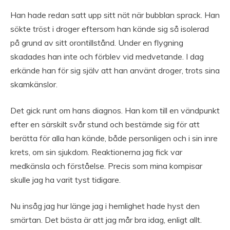
Han hade redan satt upp sitt nät när bubblan sprack. Han
sökte tröst i droger eftersom han kände sig så isolerad
på grund av sitt orontillstånd. Under en flygning
skadades han inte och förblev vid medvetande. I dag
erkände han för sig själv att han använt droger, trots sina
skamkänslor.
Det gick runt om hans diagnos. Han kom till en vändpunkt
efter en särskilt svår stund och bestämde sig för att
berätta för alla han kände, både personligen och i sin inre
krets, om sin sjukdom. Reaktionerna jag fick var
medkänsla och förståelse. Precis som mina kompisar
skulle jag ha varit tyst tidigare.
Nu insåg jag hur länge jag i hemlighet hade hyst den
smärtan. Det bästa är att jag mår bra idag, enligt allt.