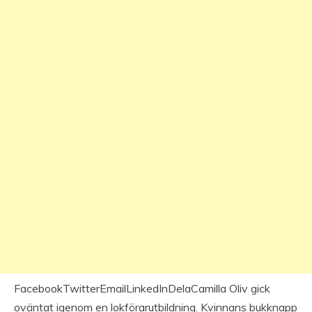
FacebookTwitterEmailLinkedInDelaCamilla Oliv gick
oväntat igenom en lokförarutbildning. Kvinnans bukknapp