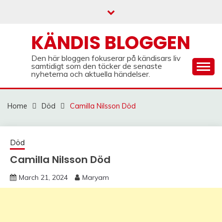
Skip
to
content
KÄNDIS BLOGGEN
Den här bloggen fokuserar på kändisars liv
samtidigt som den täcker de senaste
nyheterna och aktuella händelser.
Home
Död
Camilla Nilsson Död
Död
Camilla Nilsson Död
March 21, 2024
Maryam