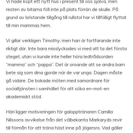
Vi hade köpt ett nytt hus i present till oss själva, men
resten av bitarna föll inte på plats förrän de skulle. På
grund av bristande tillgång till rullstol har vi tillfälligt flyttat
till min mammas hem.
Vi gillar verkligen Timothy, men han är fortfarande inte
riktigt där. Inte bara misslyckades vi med att ta det första
steget, utan vi kunde inte heller höra ledtrådsorden
“mamma” och “pappa”. Det är oroande att se andra barn
bete sig som dina gjorde när de var unga. Dagen måste
gå vidare. De bokade möten med samordnare för
socialtjänsten i samhället för att söka en-mot-en
akademiskt stöd.
Häri ligger motiveringen för galopptränaren Camilla
Nilssons avvikelse från det välbekanta Markaryds revir
till förmån för att träna häst inne på Jägersro. Vad gäller