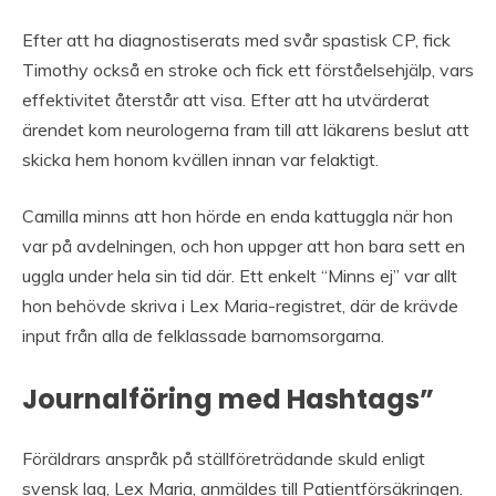
Efter att ha diagnostiserats med svår spastisk CP, fick
Timothy också en stroke och fick ett förståelsehjälp, vars
effektivitet återstår att visa. Efter att ha utvärderat
ärendet kom neurologerna fram till att läkarens beslut att
skicka hem honom kvällen innan var felaktigt.
Camilla minns att hon hörde en enda kattuggla när hon
var på avdelningen, och hon uppger att hon bara sett en
uggla under hela sin tid där. Ett enkelt “Minns ej” var allt
hon behövde skriva i Lex Maria-registret, där de krävde
input från alla de felklassade barnomsorgarna.
Journalföring med Hashtags”
Föräldrars anspråk på ställföreträdande skuld enligt
svensk lag, Lex Maria, anmäldes till Patientförsäkringen.