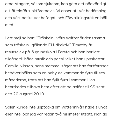
arbetstagare, såsom sjukdom, kan göra det nödvändigt
att återinföra lokförarbevis. Vi anser att vår bedömning
och vårt beslut var befogat, och Förvaltningsrätten höll
med.
I ett mejl sa han: “Tröskeln i våra skrifter är densamma
som tröskeln i gällande EU-direktiv.” Timothy är
resurselev på lö grundskola i Farsta och han har lätt
tillgång till både musik och poesi, vilket han uppskattar.
Camilla Nilsson, hans mamma, säger att han fortfarande
behöver hållas som en baby de kommande fyra till sex
månaderna, trots att han fyllt fyra i sommar. Hon
beordrades tillbaka hem efter att ha anlänt till SS sent
den 20 augusti 2010.
Sälen kunde inte upptäcka om vattennivån hade sjunkit
eller inte, och jag var redan två millimeter utsatt. När jag