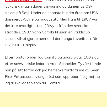
lyckönskningar i dagens invigning av damernas OS-
slalom på Sotji. Under de senaste hundra åren har USA
dominerat Alpine på något sätt. Men fram till 1987 var
det inte ovanligt att se fjällvyer från den svenska
stranden. 1987 vann Camilla Nilsson en världscup i
slalom, vilket gjorde henne till den tunga favoriten inför
OS 1988 i Calgary.
Efter första ronden låg Camilla på andra plats, 100 slag
efter schweiziske ledaren Vreni Schneider. Tyvärr tömde
hon på sitt förråd och jag hemsöks fortfarande av Sven
Plex Petterssons vidriga röst som upprepar: “Nej, nej, nej,
jag är lika ledsen som du, Camilla.”