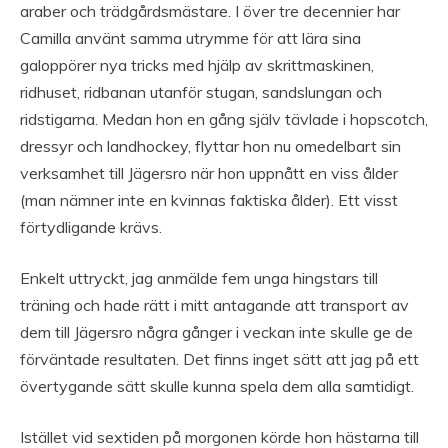
araber och trädgårdsmästare. I över tre decennier har
Camilla använt samma utrymme för att lära sina
galoppörer nya tricks med hjälp av skrittmaskinen,
ridhuset, ridbanan utanför stugan, sandslungan och
ridstigarna. Medan hon en gång själv tävlade i hopscotch,
dressyr och landhockey, flyttar hon nu omedelbart sin
verksamhet till Jägersro när hon uppnått en viss ålder
(man nämner inte en kvinnas faktiska ålder). Ett visst
förtydligande krävs.
Enkelt uttryckt, jag anmälde fem unga hingstars till
träning och hade rätt i mitt antagande att transport av
dem till Jägersro några gånger i veckan inte skulle ge de
förväntade resultaten. Det finns inget sätt att jag på ett
övertygande sätt skulle kunna spela dem alla samtidigt.
Istället vid sextiden på morgonen körde hon hästarna till