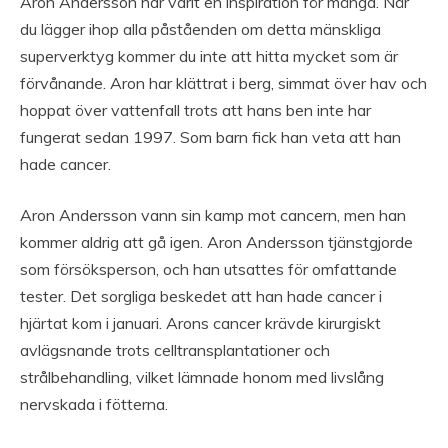
Aron Andersson har varit en inspiration för många. När
du lägger ihop alla påståenden om detta mänskliga
superverktyg kommer du inte att hitta mycket som är
förvånande. Aron har klättrat i berg, simmat över hav och
hoppat över vattenfall trots att hans ben inte har
fungerat sedan 1997. Som barn fick han veta att han
hade cancer.
Aron Andersson vann sin kamp mot cancern, men han
kommer aldrig att gå igen. Aron Andersson tjänstgjorde
som försöksperson, och han utsattes för omfattande
tester. Det sorgliga beskedet att han hade cancer i
hjärtat kom i januari. Arons cancer krävde kirurgiskt
avlägsnande trots celltransplantationer och
strålbehandling, vilket lämnade honom med livslång
nervskada i fötterna.