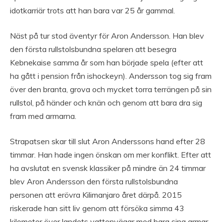
idotkarriär trots att han bara var 25 år gammal.
Näst på tur stod äventyr för Aron Andersson. Han blev
den första rullstolsbundna spelaren att besegra
Kebnekaise samma år som han började spela (efter att
ha gått i pension från ishockeyn). Andersson tog sig fram
över den branta, grova och mycket torra terrängen på sin
rullstol, på händer och knän och genom att bara dra sig
fram med armarna.
Strapatsen skar till slut Aron Anderssons hand efter 28
timmar. Han hade ingen önskan om mer konflikt. Efter att
ha avslutat en svensk klassiker på mindre än 24 timmar
blev Aron Andersson den första rullstolsbundna
personen att erövra Kilimanjaro året därpå. 2015
riskerade han sitt liv genom att försöka simma 43
kilometer över landets vattenvägar med bara sina armar.