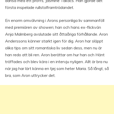
dansa med ett proffs, Jasmine Takács. Han gjorde det
första inspelade rullstolframträdandet.
En enorm omvälvning i Arons personliga liv sammanföll
med premiären av showen; han och hans ex-flickvän
Anja Malmberg avslutade sitt åttaåriga förhållande. Aron
Anderssons känner starkt igen för dig. Aron har släppt
olika tips om sitt romantiska liv sedan dess, men nu är
han redo att bli ren. Aron berättar om hur han och Hänt
träffades och blev kära i en intervju nyligen. Allt är bra nu
när jag har lärt känna en tjej som heter Maria. Så långt, så
bra, som Aron uttrycker det.