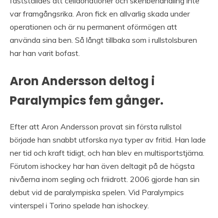
fastställdes att celldonationer och skenbehandling inte
var framgångsrika. Aron fick en allvarlig skada under
operationen och är nu permanent oförmögen att
använda sina ben. Så långt tillbaka som i rullstolsburen
har han varit bofast.
Aron Andersson deltog i
Paralympics fem gånger.
Efter att Aron Andersson provat sin första rullstol
började han snabbt utforska nya typer av fritid. Han lade
ner tid och kraft tidigt, och han blev en multisportstjärna.
Förutom ishockey har han även deltagit på de högsta
nivåerna inom segling och friidrott. 2006 gjorde han sin
debut vid de paralympiska spelen. Vid Paralympics
vinterspel i Torino spelade han ishockey.