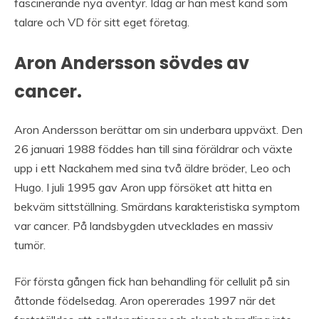
fascinerande nya äventyr. Idag är han mest känd som
talare och VD för sitt eget företag.
Aron Andersson sövdes av
cancer.
Aron Andersson berättar om sin underbara uppväxt. Den
26 januari 1988 föddes han till sina föräldrar och växte
upp i ett Nackahem med sina två äldre bröder, Leo och
Hugo. I juli 1995 gav Aron upp försöket att hitta en
bekväm sittställning. Smärdans karakteristiska symptom
var cancer. På landsbygden utvecklades en massiv
tumör.
För första gången fick han behandling för cellulit på sin
åttonde födelsedag. Aron opererades 1997 när det