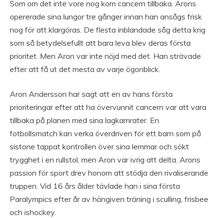
Som om det inte vore nog kom cancern tillbaka. Arons
opererade sina lungor tre gånger innan han ansågs frisk
nog för att klargöras. De flesta inblandade såg detta krig
som så betydelsefullt att bara leva blev deras första
prioritet. Men Aron var inte nöjd med det. Han strävade
efter att få ut det mesta av varje ögonblick.
Aron Andersson har sagt att en av hans första
prioriteringar efter att ha övervunnit cancern var att vara
tillbaka på planen med sina lagkamrater. En
fotbollsmatch kan verka överdriven för ett barn som på
sistone tappat kontrollen över sina lemmar och sökt
trygghet i en rullstol, men Aron var ivrig att delta. Arons
passion för sport drev honom att stödja den rivaliserande
truppen. Vid 16 års ålder tävlade han i sina första
Paralympics efter år av hängiven träning i sculling, frisbee
och ishockey.