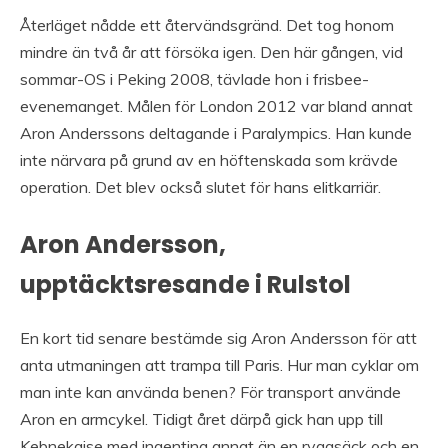
Återläget nådde ett återvändsgränd. Det tog honom
mindre än två år att försöka igen. Den här gången, vid
sommar-OS i Peking 2008, tävlade hon i frisbee-
evenemanget. Målen för London 2012 var bland annat
Aron Anderssons deltagande i Paralympics. Han kunde
inte närvara på grund av en höftenskada som krävde
operation. Det blev också slutet för hans elitkarriär.
Aron Andersson,
upptäcktsresande i Rulstol
En kort tid senare bestämde sig Aron Andersson för att
anta utmaningen att trampa till Paris. Hur man cyklar om
man inte kan använda benen? För transport använde
Aron en armcykel. Tidigt året därpå gick han upp till
Kebnekaise med ingenting annat än en ryggsäck och en