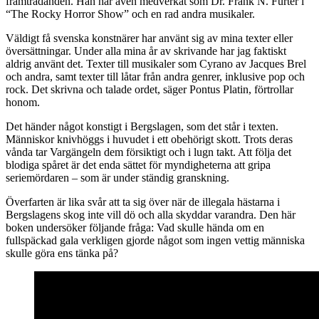
framträdanden. Han har även medverkat som Dr. Frank N. Furter i
“The Rocky Horror Show” och en rad andra musikaler.
Väldigt få svenska konstnärer har använt sig av mina texter eller
översättningar. Under alla mina år av skrivande har jag faktiskt
aldrig använt det. Texter till musikaler som Cyrano av Jacques Brel
och andra, samt texter till låtar från andra genrer, inklusive pop och
rock. Det skrivna och talade ordet, säger Pontus Platin, förtrollar
honom.
Det händer något konstigt i Bergslagen, som det står i texten.
Människor knivhöggs i huvudet i ett obehörigt skott. Trots deras
vånda tar Vargängeln dem försiktigt och i lugn takt. Att följa det
blodiga spåret är det enda sättet för myndigheterna att gripa
seriemördaren – som är under ständig granskning.
Överfarten är lika svår att ta sig över när de illegala hästarna i
Bergslagens skog inte vill dö och alla skyddar varandra. Den här
boken undersöker följande fråga: Vad skulle hända om en
fullspäckad gala verkligen gjorde något som ingen vettig människa
skulle göra ens tänka på?