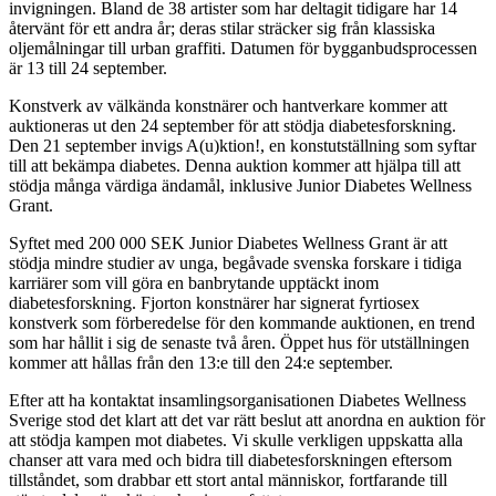
invigningen. Bland de 38 artister som har deltagit tidigare har 14
återvänt för ett andra år; deras stilar sträcker sig från klassiska
oljemålningar till urban graffiti. Datumen för bygganbudsprocessen
är 13 till 24 september.
Konstverk av välkända konstnärer och hantverkare kommer att
auktioneras ut den 24 september för att stödja diabetesforskning.
Den 21 september invigs A(u)ktion!, en konstutställning som syftar
till att bekämpa diabetes. Denna auktion kommer att hjälpa till att
stödja många värdiga ändamål, inklusive Junior Diabetes Wellness
Grant.
Syftet med 200 000 SEK Junior Diabetes Wellness Grant är att
stödja mindre studier av unga, begåvade svenska forskare i tidiga
karriärer som vill göra en banbrytande upptäckt inom
diabetesforskning. Fjorton konstnärer har signerat fyrtiosex
konstverk som förberedelse för den kommande auktionen, en trend
som har hållit i sig de senaste två åren. Öppet hus för utställningen
kommer att hållas från den 13:e till den 24:e september.
Efter att ha kontaktat insamlingsorganisationen Diabetes Wellness
Sverige stod det klart att det var rätt beslut att anordna en auktion för
att stödja kampen mot diabetes. Vi skulle verkligen uppskatta alla
chanser att vara med och bidra till diabetesforskningen eftersom
tillståndet, som drabbar ett stort antal människor, fortfarande till