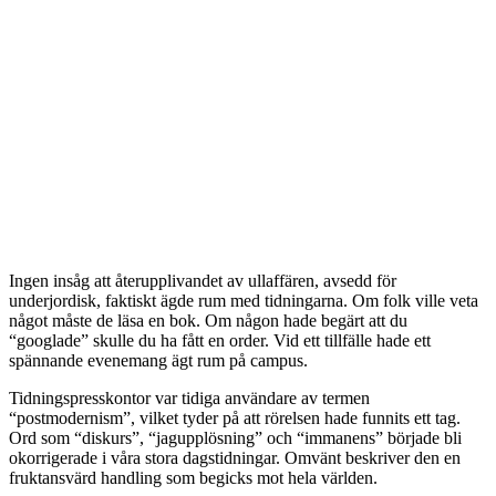
Ingen insåg att återupplivandet av ullaffären, avsedd för
underjordisk, faktiskt ägde rum med tidningarna. Om folk ville veta
något måste de läsa en bok. Om någon hade begärt att du
“googlade” skulle du ha fått en order. Vid ett tillfälle hade ett
spännande evenemang ägt rum på campus.
Tidningspresskontor var tidiga användare av termen
“postmodernism”, vilket tyder på att rörelsen hade funnits ett tag.
Ord som “diskurs”, “jagupplösning” och “immanens” började bli
okorrigerade i våra stora dagstidningar. Omvänt beskriver den en
fruktansvärd handling som begicks mot hela världen.