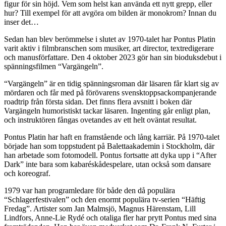
figur för sin höjd. Vem som helst kan använda ett nytt grepp, eller
hur? Till exempel för att avgöra om bilden är monokrom? Innan du
inser det…
Sedan han blev berömmelse i slutet av 1970-talet har Pontus Platin
varit aktiv i filmbranschen som musiker, art director, textredigerare
och manusförfattare. Den 4 oktober 2023 gör han sin bioduksdebut i
spänningsfilmen “Vargängeln”.
“Vargängeln” är en tidig spänningsroman där läsaren får klart sig av
mördaren och får med på förövarens svensktoppsackompanjerande
roadtrip från första sidan. Det finns flera avsnitt i boken där
Vargängeln humoristiskt tackar läsaren. Ingenting går enligt plan,
och instruktören fångas ovetandes av ett helt oväntat resultat.
Pontus Platin har haft en framstående och lång karriär. På 1970-talet
började han som toppstudent på Balettaakademin i Stockholm, där
han arbetade som fotomodell. Pontus fortsatte att dyka upp i “After
Dark” inte bara som kabaréskådespelare, utan också som dansare
och koreograf.
1979 var han programledare för både den då populära
“Schlagerfestivalen” och den enormt populära tv-serien “Häftig
Fredag”. Artister som Jan Malmsjö, Magnus Härenstam, Lill
Lindfors, Anne-Lie Rydé och otaliga fler har prytt Pontus med sina