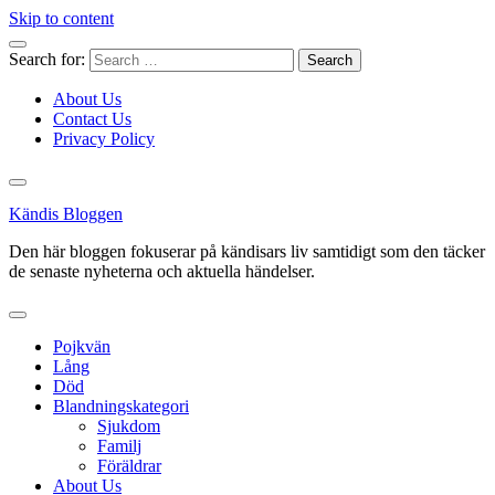
Skip to content
Search for:
About Us
Contact Us
Privacy Policy
Kändis Bloggen
Den här bloggen fokuserar på kändisars liv samtidigt som den täcker
de senaste nyheterna och aktuella händelser.
Pojkvän
Lång
Död
Blandningskategori
Sjukdom
Familj
Föräldrar
About Us