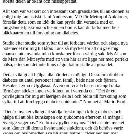
största delen är okänt och missuppfattat.
Allt som var vackert och intressant som granskades till auktionen är
enligt mig fantastiskt. Jani Andersson, VD för Metropol Auktioner,
föreslår detta som en idé: du kan pryda din veranda med en
fängslande ljuskrona och som en bonus kan du bidra med hela
bläckpatronen till forskning om diabetes.
Studie efter studie som syftar till att förbättra vården och skapa nya
botemedel rör mig till tårar. Tack så mycket för att du gav mig
chansen att använda mina kunskaper för en värdig sak. Ms Alison
de Mars där. Mitt syfte med att vara här är att ligga ner med perfekt
hälsa, eftersom det inte finns något bättre ställe att göra det.
Det är viktigt att hjälpa alla när det är möjligt. Dessutom drabbar
diabetes ett antal personer i min familj, både nära och fjärran.
Besöker Lydia i Ugglasia. Även om vi alla har en mängd olika
förmågor, sticker ingen verkligen ut i varenda en. “Det är ett
privilegium för mig att återigen delta i och bidra till forskning som
syftar till att förebygga diabetesepidemin.” Namnet är Mario Krull.
“Det är mycket viktigt att stödja forskningen kring diabetes och
hjälpa till att öka kunskapen om sjukdomen eftersom så många i
Sverige vägerbas.” En bro av gyllene nyans. “Det är inte mycket
som känner till denna livshotande sjukdom, och då behövs varje
krona om hjälpmedlen ska bli ännu bättre.” “Mer pengar, mer