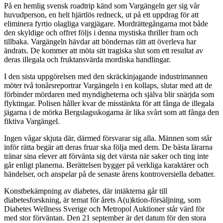
På en hemlig svensk roadtrip känd som Vargängeln ger sig vår
huvudperson, en helt hjärtlös redneck, ut på ett uppdrag för att
eliminera fyrtio olagliga vargjägare. Mordrättegångarna mot både
den skyldige och offret följs i denna mystiska thriller fram och
tillbaka. Vargängeln hävdar att böndernas rätt att överleva har
ändrats. De kommer att möta sitt tragiska slut som ett resultat av
deras illegala och fruktansvärda mordiska handlingar.
I den sista uppgörelsen med den skräckinjagande industrimannen
möter två tonårsreportrar Vargängeln i en kollaps, slutar med att de
förbinder mördaren med myndigheterna och själva blir snärjda som
flyktingar. Polisen håller kvar de misstänkta för att fånga de illegala
jägarna i de mörka Bergslagsskogarna är lika svårt som att fånga den
fiktiva Vargängel.
Ingen vågar skjuta där, därmed försvarar sig alla. Männen som står
inför rätta begär att deras fruar ska följa med dem. De bästa lärarna
tränar sina elever att förvänta sig det värsta när saker och ting inte
går enligt planerna. Berättelsen bygger på verkliga karaktärer och
händelser, och anspelar på de senaste årens kontroversiella debatter.
Konstbekämpning av diabetes, där intäkterna går till
diabetesforskning, är temat för årets A(u)ktion-försäljning, som
Diabetes Wellness Sverige och Metropol Auktioner står värd för
med stor förväntan. Den 21 september är det datum för den stora