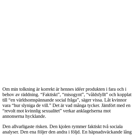
Om min tolkning är korrekt är hennes idéer produkten i fara och i
behov av räddning. “Faktiskt”, “misogynt”, “våldsfyllt” och kopplat
till “en världsomspännande social fråga”, säger vissa. Låt kvinnor
vara “hur slyniga de vill.” Det är vad många tycker. Jämfört med en
“revolt mot kvinnlig sexualitet” verkar anklagelserna mot
annonserna hycklande.
Den allvarligaste risken. Den kjolen rymmer faktiskt två sociala
analyser. Den ena följer den andra i följd. En häpnadsväckande lång