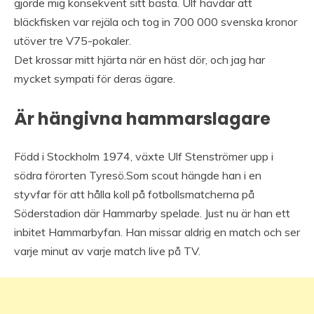
gjorde mig konsekvent sitt bästa. Ulf hävdar att
bläckfisken var rejäla och tog in 700 000 svenska kronor
utöver tre V75-pokaler.
Det krossar mitt hjärta när en häst dör, och jag har
mycket sympati för deras ägare.
Är hängivna hammarslagare
Född i Stockholm 1974, växte Ulf Stenströmer upp i
södra förorten Tyresö.Som scout hängde han i en
styvfar för att hålla koll på fotbollsmatcherna på
Söderstadion där Hammarby spelade. Just nu är han ett
inbitet Hammarbyfan. Han missar aldrig en match och ser
varje minut av varje match live på TV.