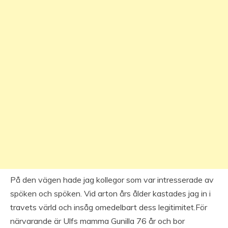
På den vägen hade jag kollegor som var intresserade av
spöken och spöken. Vid arton års ålder kastades jag in i
travets värld och insåg omedelbart dess legitimitet.För
närvarande är Ulfs mamma Gunilla 76 år och bor