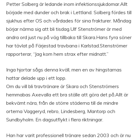
Petter Solberg är ledande inom infektionssjukdomar.Allt
började med dunder och brak i Lettland. Solberg fördes till
sjukhus efter OS och vårdades för sina frakturer. Måndag
börjar närma sig att bli tisdag.Ulf Stenströmer är med
andra ord just nu på väg tillbaka till Skara.Hans fyra söner
har tävlat på Färjestad travbana i Karlstad.Stenströmer
rapporterar, “Jag kom hem strax efter midnatt.”
Inga hjortar sågs denna kväll, men en av hingstarnas
hattar delade upp i ett lopp.
Om du vill bli travtränare är Skara och Stenströmers
hemmabas Axevalla ett bra ställe att göra det på.Allt är
bekvämt nära, från de större städerna till de mindre
orterna Vaggeryd, rebro, Lindesberg, Mantorp och
Sundbyholm. En dagsutflykt i flera riktningar.
Han har varit professionell tränare sedan 2003 och är nu