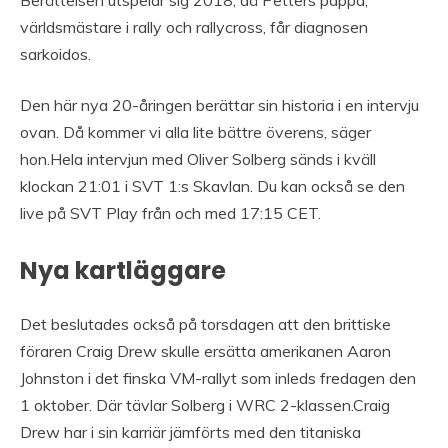
Berättelsen utspelar sig 2018, då Petters pappa,
världsmästare i rally och rallycross, får diagnosen
sarkoidos.
Den här nya 20-åringen berättar sin historia i en intervju
ovan. Då kommer vi alla lite bättre överens, säger
hon.Hela intervjun med Oliver Solberg sänds i kväll
klockan 21:01 i SVT 1:s Skavlan. Du kan också se den
live på SVT Play från och med 17:15 CET.
Nya kartläggare
Det beslutades också på torsdagen att den brittiske
föraren Craig Drew skulle ersätta amerikanen Aaron
Johnston i det finska VM-rallyt som inleds fredagen den
1 oktober. Där tävlar Solberg i WRC 2-klassen.Craig
Drew har i sin karriär jämförts med den titaniska