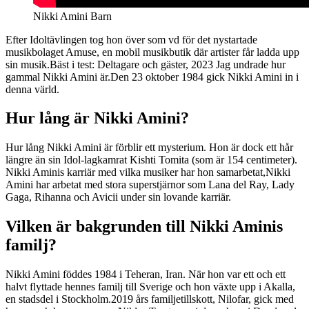
Nikki Amini Barn
Efter Idoltävlingen tog hon över som vd för det nystartade
musikbolaget Amuse, en mobil musikbutik där artister får ladda upp
sin musik.Bäst i test: Deltagare och gäster, 2023 Jag undrade hur
gammal Nikki Amini är.Den 23 oktober 1984 gick Nikki Amini in i
denna värld.
Hur lång är Nikki Amini?
Hur lång Nikki Amini är förblir ett mysterium. Hon är dock ett hår
längre än sin Idol-lagkamrat Kishti Tomita (som är 154 centimeter).
Nikki Aminis karriär med vilka musiker har hon samarbetat,Nikki
Amini har arbetat med stora superstjärnor som Lana del Ray, Lady
Gaga, Rihanna och Avicii under sin lovande karriär.
Vilken är bakgrunden till Nikki Aminis
familj?
Nikki Amini föddes 1984 i Teheran, Iran. När hon var ett och ett
halvt flyttade hennes familj till Sverige och hon växte upp i Akalla,
en stadsdel i Stockholm.2019 års familjetillskott, Nilofar, gick med