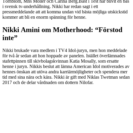
Törnblom, Mns Möller och Carina Berg.Bäst i Test har blivit en bas
i svensk tv-underhållning. Nikki har redan sagt i ett
pressmeddelande att att komma undan vid bästa möjliga utskickstid
kommer att bli en enorm spänning för henne.
Nikki Amini om Motherhood: “Förstod
inte”
Nikki brukade vara medlem i TV4 Idol-juryn, men hon meddelade
för två år sedan att hon hoppade av panelen. Istället överlämnades
stafettpinnen till skivbolagskvinnan Katia Mosally, som ersatte
henne i juryn. Nikkis beslut att lämna American Idol motiverades av
hennes önskan att utöva andra karriärmöjligheter och spendera mer
tid med sina nära och kära. Nikki är gift med Niklas Twetman sedan
2017 och de delar vårdnaden om dottern Nilofar.