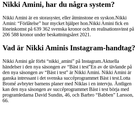
Nikki Amini, har du några system?
Nikki Amini är en storasyster, eller åtminstone en syskon.Nikki
Amini: “Förlåtelse” hur mycket hjälper hon.Nikki Amini fick en
löneinkomst på 639 362 svenska kronor och en realisationsvinst på
206 588 kronor under beskattningsåret 2021.
Vad är Nikki Aminis Instagram-handtag?
Nikki Amini går förbi “nikki_amini” på Instagram.Aktuella
händelser i den nya säsongen av “Bäst i test”En av de tävlande på
den nya säsongen av “Bäst i test” är Nikki Amini. Nikki Amini är
ganska intressant i det svenska succéprogrammet Bäst i test.Lotta
Bromé avbryter barnens planer med Niklas i en intervju. Äntligen
kan den nya säsongen av succéprogrammet Bäst i test börja med
programledarna David Sundin, 46, och Barbro “Babben” Larsson,
66.