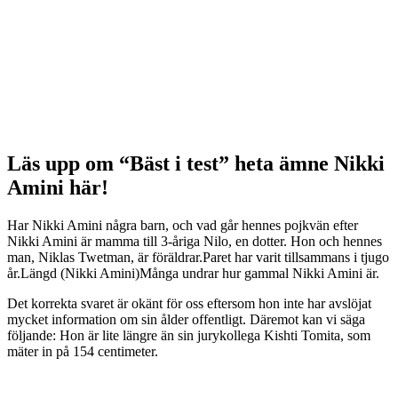
Läs upp om “Bäst i test” heta ämne Nikki
Amini här!
Har Nikki Amini några barn, och vad går hennes pojkvän efter
Nikki Amini är mamma till 3-åriga Nilo, en dotter. Hon och hennes
man, Niklas Twetman, är föräldrar.Paret har varit tillsammans i tjugo
år.Längd (Nikki Amini)Många undrar hur gammal Nikki Amini är.
Det korrekta svaret är okänt för oss eftersom hon inte har avslöjat
mycket information om sin ålder offentligt. Däremot kan vi säga
följande: Hon är lite längre än sin jurykollega Kishti Tomita, som
mäter in på 154 centimeter.