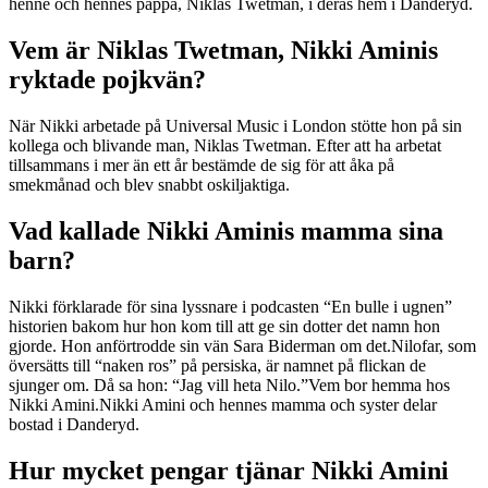
henne och hennes pappa, Niklas Twetman, i deras hem i Danderyd.
Vem är Niklas Twetman, Nikki Aminis
ryktade pojkvän?
När Nikki arbetade på Universal Music i London stötte hon på sin
kollega och blivande man, Niklas Twetman. Efter att ha arbetat
tillsammans i mer än ett år bestämde de sig för att åka på
smekmånad och blev snabbt oskiljaktiga.
Vad kallade Nikki Aminis mamma sina
barn?
Nikki förklarade för sina lyssnare i podcasten “En bulle i ugnen”
historien bakom hur hon kom till att ge sin dotter det namn hon
gjorde. Hon anförtrodde sin vän Sara Biderman om det.Nilofar, som
översätts till “naken ros” på persiska, är namnet på flickan de
sjunger om. Då sa hon: “Jag vill heta Nilo.”Vem bor hemma hos
Nikki Amini.Nikki Amini och hennes mamma och syster delar
bostad i Danderyd.
Hur mycket pengar tjänar Nikki Amini