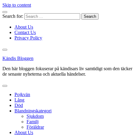
Skip to content
Search for:
About Us
Contact Us
Privacy Policy
Kändis Bloggen
Den här bloggen fokuserar på kändisars liv samtidigt som den täcker
de senaste nyheterna och aktuella händelser.
Pojkvän
Lång
Död
Blandningskategori
Sjukdom
Familj
Föräldrar
About Us