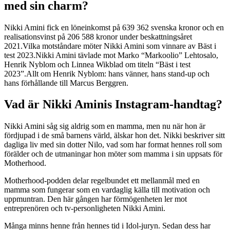
med sin charm?
Nikki Amini fick en löneinkomst på 639 362 svenska kronor och en
realisationsvinst på 206 588 kronor under beskattningsåret
2021.Vilka motståndare möter Nikki Amini som vinnare av Bäst i
test 2023.Nikki Amini tävlade mot Marko “Markoolio” Lehtosalo,
Henrik Nyblom och Linnea Wikblad om titeln “Bäst i test
2023”.Allt om Henrik Nyblom: hans vänner, hans stand-up och
hans förhållande till Marcus Berggren.
Vad är Nikki Aminis Instagram-handtag?
Nikki Amini såg sig aldrig som en mamma, men nu när hon är
fördjupad i de små barnens värld, älskar hon det. Nikki beskriver sitt
dagliga liv med sin dotter Nilo, vad som har format hennes roll som
förälder och de utmaningar hon möter som mamma i sin uppsats för
Motherhood.
Motherhood-podden delar regelbundet ett mellanmål med en
mamma som fungerar som en vardaglig källa till motivation och
uppmuntran. Den här gången har förmögenheten ler mot
entreprenören och tv-personligheten Nikki Amini.
Många minns henne från hennes tid i Idol-juryn. Sedan dess har