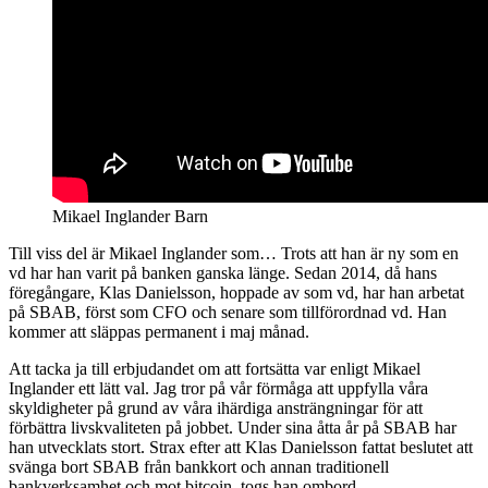
Mikael Inglander Barn
Till viss del är Mikael Inglander som… Trots att han är ny som en
vd har han varit på banken ganska länge. Sedan 2014, då hans
föregångare, Klas Danielsson, hoppade av som vd, har han arbetat
på SBAB, först som CFO och senare som tillförordnad vd. Han
kommer att släppas permanent i maj månad.
Att tacka ja till erbjudandet om att fortsätta var enligt Mikael
Inglander ett lätt val. Jag tror på vår förmåga att uppfylla våra
skyldigheter på grund av våra ihärdiga ansträngningar för att
förbättra livskvaliteten på jobbet. Under sina åtta år på SBAB har
han utvecklats stort. Strax efter att Klas Danielsson fattat beslutet att
svänga bort SBAB från bankkort och annan traditionell
bankverksamhet och mot bitcoin, togs han ombord.