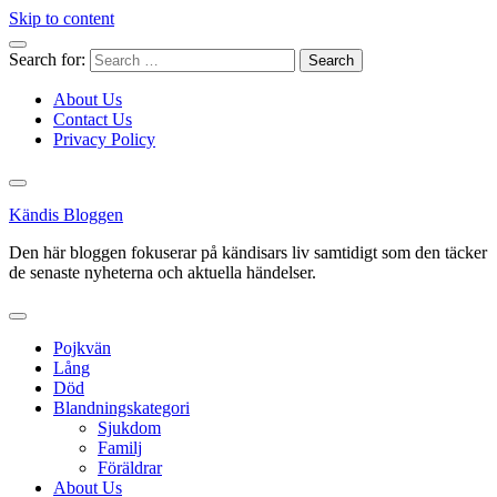
Skip to content
Search for:
About Us
Contact Us
Privacy Policy
Kändis Bloggen
Den här bloggen fokuserar på kändisars liv samtidigt som den täcker
de senaste nyheterna och aktuella händelser.
Pojkvän
Lång
Död
Blandningskategori
Sjukdom
Familj
Föräldrar
About Us