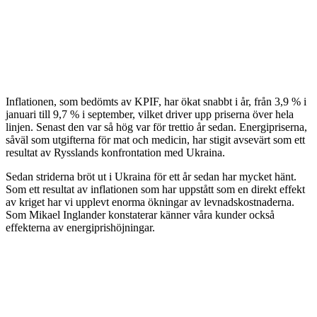
Inflationen, som bedömts av KPIF, har ökat snabbt i år, från 3,9 % i
januari till 9,7 % i september, vilket driver upp priserna över hela
linjen. Senast den var så hög var för trettio år sedan. Energipriserna,
såväl som utgifterna för mat och medicin, har stigit avsevärt som ett
resultat av Rysslands konfrontation med Ukraina.
Sedan striderna bröt ut i Ukraina för ett år sedan har mycket hänt.
Som ett resultat av inflationen som har uppstått som en direkt effekt
av kriget har vi upplevt enorma ökningar av levnadskostnaderna.
Som Mikael Inglander konstaterar känner våra kunder också
effekterna av energiprishöjningar.