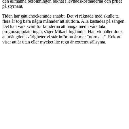
den allmänna befolkningen räknat i levnadskostnaderna och priset
på styrnant.
Tiden har gått chockerande snabbt. Det vi räknade med skulle ta
flera år tog bara några månader att slutföra. Alla kastades på sängen.
Det kan vara svårt för kunderna att hänga med i våra täta
prognosuppdateringar, säger Mikael Inglander. Han vidhåller dock
att mängden svårigheter vi står inför nu är mer “normala”. Rekord
visar att år utan eller mycket lite regn är extremt sällsynta.