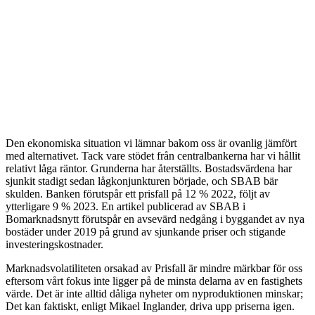
Den ekonomiska situation vi lämnar bakom oss är ovanlig jämfört
med alternativet. Tack vare stödet från centralbankerna har vi hållit
relativt låga räntor. Grunderna har återställts. Bostadsvärdena har
sjunkit stadigt sedan lågkonjunkturen började, och SBAB bär
skulden. Banken förutspår ett prisfall på 12 % 2022, följt av
ytterligare 9 % 2023. En artikel publicerad av SBAB i
Bomarknadsnytt förutspår en avsevärd nedgång i byggandet av nya
bostäder under 2019 på grund av sjunkande priser och stigande
investeringskostnader.
Marknadsvolatiliteten orsakad av Prisfall är mindre märkbar för oss
eftersom vårt fokus inte ligger på de minsta delarna av en fastighets
värde. Det är inte alltid dåliga nyheter om nyproduktionen minskar;
Det kan faktiskt, enligt Mikael Inglander, driva upp priserna igen.