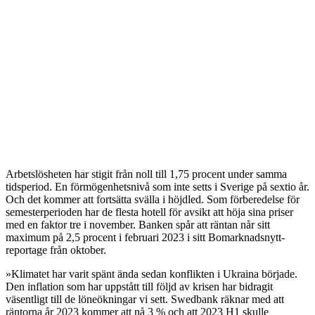
Arbetslösheten har stigit från noll till 1,75 procent under samma
tidsperiod. En förmögenhetsnivå som inte setts i Sverige på sextio år.
Och det kommer att fortsätta svälla i höjdled. Som förberedelse för
semesterperioden har de flesta hotell för avsikt att höja sina priser
med en faktor tre i november. Banken spår att räntan når sitt
maximum på 2,5 procent i februari 2023 i sitt Bomarknadsnytt-
reportage från oktober.
»Klimatet har varit spänt ända sedan konflikten i Ukraina började.
Den inflation som har uppstått till följd av krisen har bidragit
väsentligt till de löneökningar vi sett. Swedbank räknar med att
räntorna år 2023 kommer att nå 3 % och att 2023 H1 skulle