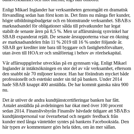
Enligt Mikael Inglander har verksamheten genomgått en dramatisk
förvandling sedan han först kom in. Det finns nu många fler kunder,
högre utbildningsbudgetar och en blomstrande verksamhet. SBAB:s
marknadsandel för obligationer sålda till privatkunder har legat
stabilt de senaste åren på 8,5 %. Men ur affärsmässig synvinkel har
SBAB expanderat rejält. De senaste årsrapporterna visar en ökning
av marknadsandelen från 11 % 2019 till 16 % under följande år.
SBAB ger krediter inte bara till byggare och fastighetsförvaltare,
utan även till HOA:er och småföretag i behov av rörelsekapital.
Vår affärsuppgörelse utvecklas på en gynnsam väg. Enligt Mikael
Inglander är intäktsökningen en stor del av vår verksamhet, eftersom
den snabbt når 70 miljoner kronor. Han har förändrats mycket både
professionellt och estetiskt under sin tid på banken. Under 2014
hade SBAB knappt 400 anställda. De har kommit ganska nära 900
nu.
Det är utöver de andra kundtjänstcertifieringar banken har fått.
Antalet anställda på avdelningen har ökat med över 100 procent
sedan 2014. Finanslivsbyrån Finansliv hävdade tidigare att SBAB:s
kundtjänstpersonal var överarbetad och negativ feedback från
kunder med långa väntetider syntes på bankens Facebooksida. Den
här typen av kommentarer görs hela tiden, om än mer sällan.