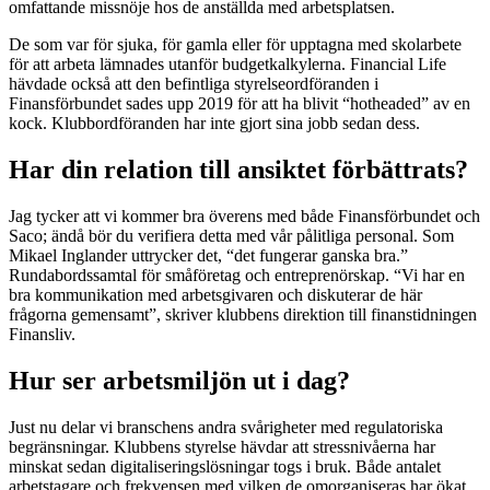
omfattande missnöje hos de anställda med arbetsplatsen.
De som var för sjuka, för gamla eller för upptagna med skolarbete
för att arbeta lämnades utanför budgetkalkylerna. Financial Life
hävdade också att den befintliga styrelseordföranden i
Finansförbundet sades upp 2019 för att ha blivit “hotheaded” av en
kock. Klubbordföranden har inte gjort sina jobb sedan dess.
Har din relation till ansiktet förbättrats?
Jag tycker att vi kommer bra överens med både Finansförbundet och
Saco; ändå bör du verifiera detta med vår pålitliga personal. Som
Mikael Inglander uttrycker det, “det fungerar ganska bra.”
Rundabordssamtal för småföretag och entreprenörskap. “Vi har en
bra kommunikation med arbetsgivaren och diskuterar de här
frågorna gemensamt”, skriver klubbens direktion till finanstidningen
Finansliv.
Hur ser arbetsmiljön ut i dag?
Just nu delar vi branschens andra svårigheter med regulatoriska
begränsningar. Klubbens styrelse hävdar att stressnivåerna har
minskat sedan digitaliseringslösningar togs i bruk. Både antalet
arbetstagare och frekvensen med vilken de omorganiseras har ökat