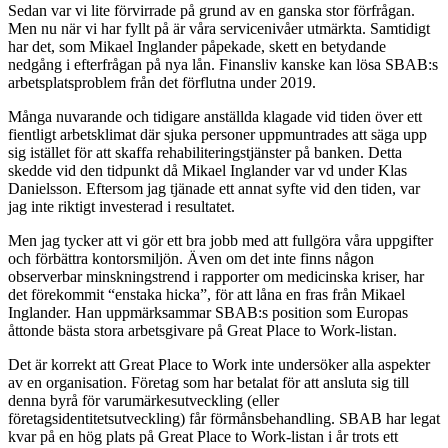
Sedan var vi lite förvirrade på grund av en ganska stor förfrågan.
Men nu när vi har fyllt på är våra servicenivåer utmärkta. Samtidigt
har det, som Mikael Inglander påpekade, skett en betydande
nedgång i efterfrågan på nya lån. Finansliv kanske kan lösa SBAB:s
arbetsplatsproblem från det förflutna under 2019.
Många nuvarande och tidigare anställda klagade vid tiden över ett
fientligt arbetsklimat där sjuka personer uppmuntrades att säga upp
sig istället för att skaffa rehabiliteringstjänster på banken. Detta
skedde vid den tidpunkt då Mikael Inglander var vd under Klas
Danielsson. Eftersom jag tjänade ett annat syfte vid den tiden, var
jag inte riktigt investerad i resultatet.
Men jag tycker att vi gör ett bra jobb med att fullgöra våra uppgifter
och förbättra kontorsmiljön. Även om det inte finns någon
observerbar minskningstrend i rapporter om medicinska kriser, har
det förekommit “enstaka hicka”, för att låna en fras från Mikael
Inglander. Han uppmärksammar SBAB:s position som Europas
åttonde bästa stora arbetsgivare på Great Place to Work-listan.
Det är korrekt att Great Place to Work inte undersöker alla aspekter
av en organisation. Företag som har betalat för att ansluta sig till
denna byrå för varumärkesutveckling (eller
företagsidentitetsutveckling) får förmånsbehandling. SBAB har legat
kvar på en hög plats på Great Place to Work-listan i år trots ett