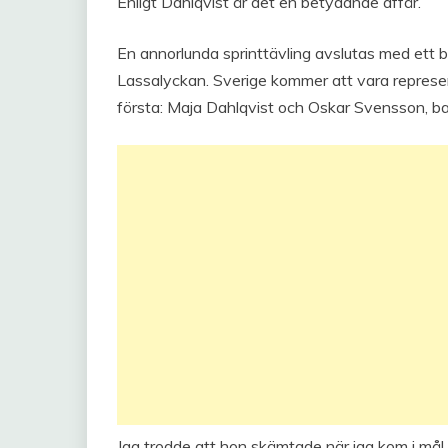
Enligt Dahlqvist är det en betydande affär.
En annorlunda sprinttävling avslutas med ett 
Lassalyckan. Sverige kommer att vara represen
första: Maja Dahlqvist och Oskar Svensson, b
Jag trodde att hon skämtade när jag kom i mål