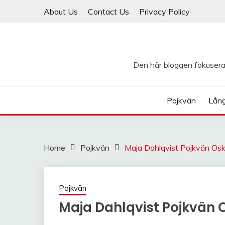
Skip
About Us
Contact Us
Privacy Policy
to
content
Den här bloggen fokuserar
Pojkvän
Lån
Home
Pojkvän
Maja Dahlqvist Pojkvän Os
Pojkvän
Maja Dahlqvist Pojkvän 