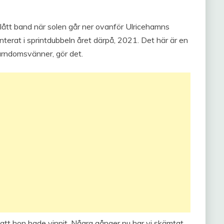
blått band när solen går ner ovanför Ulricehamns
terat i sprintdubbeln året därpå, 2021. Det här är en
arndomsvänner, gör det.
 att hon hade vinnit. Några gånger nu har vi skämtat