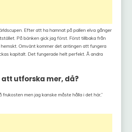
ärldscupen. Efter att ha hamnat på pallen elva gånger
tstället. På bänken gick jag först. Först tillbaka från
t hemskt. Omvänt kommer det antingen att fungera
kas kapitalt. Det fungerade helt perfekt. Å andra
 att utforska mer, då?
 på frukosten men jag kanske måste hålla i det här,”