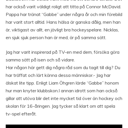
har också varit väldigt roligt att titta på Connor McDavid.
Pappa har tränat “Gabbe” under några år och min förebild
har varit stort alltid. Hans hälsa är ganska dålig, men han
är, viktigast av allt, en jävligt bra hockeyspelare. Nicklas,
en sjuk sjuk person han är med, är på samma sätt.
Jag har varit inspirerad på TV-en med dem, försöka göra
samma sätt på isen och så vidare.
Har någon här gett dig några råd som du tagit till dig? Du
har träffat och lärt känna dessa människor.- Jag har
älskat lite tipp. Enligt Liam Öhgren lärde “Gabbe” honom
hur man knyter klubbskon.I annan idrott som han också
gillar att utöva blir det inte mycket tid över än hockey och
skolan för 16-åringen. Jag tycker så klart om att spela
tv-spel efteråt.