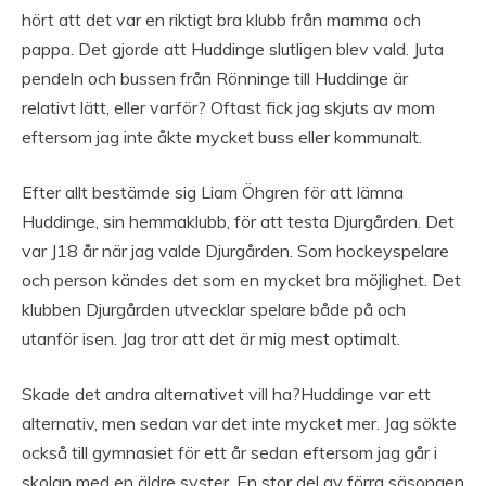
hört att det var en riktigt bra klubb från mamma och
pappa. Det gjorde att Huddinge slutligen blev vald. Juta
pendeln och bussen från Rönninge till Huddinge är
relativt lätt, eller varför? Oftast fick jag skjuts av mom
eftersom jag inte åkte mycket buss eller kommunalt.
Efter allt bestämde sig Liam Öhgren för att lämna
Huddinge, sin hemmaklubb, för att testa Djurgården. Det
var J18 år när jag valde Djurgården. Som hockeyspelare
och person kändes det som en mycket bra möjlighet. Det
klubben Djurgården utvecklar spelare både på och
utanför isen. Jag tror att det är mig mest optimalt.
Skade det andra alternativet vill ha?Huddinge var ett
alternativ, men sedan var det inte mycket mer. Jag sökte
också till gymnasiet för ett år sedan eftersom jag går i
skolan med en äldre syster. En stor del av förra säsongen