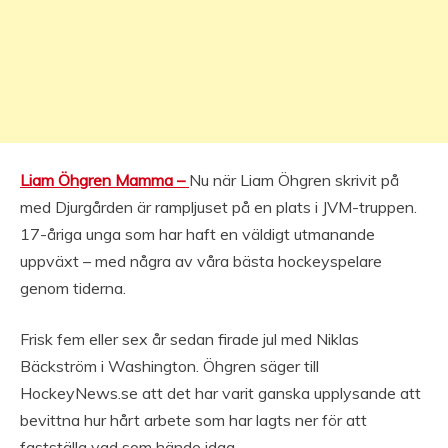
Liam Öhgren Mamma –
Nu när Liam Öhgren skrivit på
med Djurgården är rampljuset på en plats i JVM-truppen.
17-åriga unga som har haft en väldigt utmanande
uppväxt – med några av våra bästa hockeyspelare
genom tiderna.
Frisk fem eller sex år sedan firade jul med Niklas
Bäckström i Washington. Öhgren säger till
HockeyNews.se att det har varit ganska upplysande att
bevittna hur hårt arbete som har lagts ner för att
fastställa vad som hände idag.