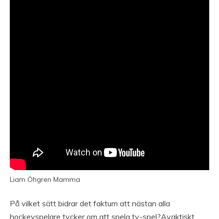
Liam Öhgren Mamma
På vilket sätt bidrar det faktum att nästan alla
hockeyspelare tycker om att spela tv-spel?Avaktiskt