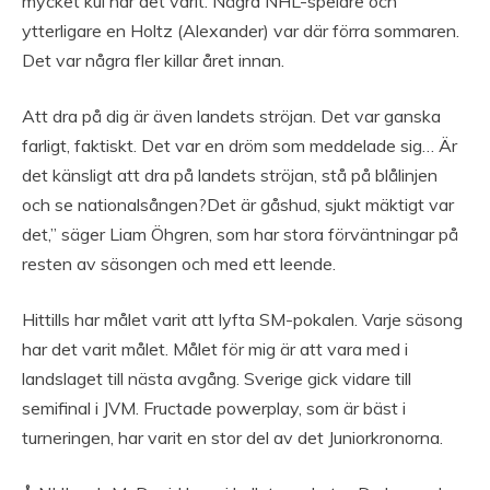
mycket kul har det varit. Några NHL-spelare och
ytterligare en Holtz (Alexander) var där förra sommaren.
Det var några fler killar året innan.
Att dra på dig är även landets ströjan. Det var ganska
farligt, faktiskt. Det var en dröm som meddelade sig… Är
det känsligt att dra på landets ströjan, stå på blålinjen
och se nationalsången?Det är gåshud, sjukt mäktigt var
det,” säger Liam Öhgren, som har stora förväntningar på
resten av säsongen och med ett leende.
Hittills har målet varit att lyfta SM-pokalen. Varje säsong
har det varit målet. Målet för mig är att vara med i
landslaget till nästa avgång. Sverige gick vidare till
semifinal i JVM. Fructade powerplay, som är bäst i
turneringen, har varit en stor del av det Juniorkronorna.