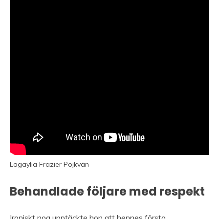
Lagaylia Frazier Pojkvän
Behandlade följare med respekt
Ironiskt nog upptäckte hon att hennes första