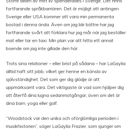
Större delen av mitt liv spenderades i Sverige. Det finns
fortfarande språkbarriären. Det är möjligt att antingen
Sverige eller USA kommer att vara min permanenta
bostad i denna ända. Även om jag blir bättre har jag
fortfarande svårt att förklara hur jag mår när jag beställer
mat eller tar en taxi. Min plan var att hitta ett annat
boende om jag inte gillade den här.
Trots sina relationer – eller brist på sådana – har LaGaylia
alltid haft sitt jobb, vilket ger henne en känsla av
självständighet. Det som ger dig glädje är att
uppmärksamt vara. Det viktigaste är vad som hjälper dig
att återfå dina lugna sedanmotgångar, även om det är
dina barn, yoga eller golf.
“Woodstock var den unika och oförglömliga perioden i
musikhistorien”, säger LaGaylia Frazier, som sjunger om