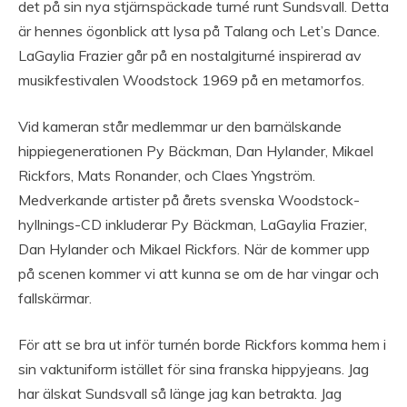
det på sin nya stjärnspäckade turné runt Sundsvall. Detta
är hennes ögonblick att lysa på Talang och Let’s Dance.
LaGaylia Frazier går på en nostalgiturné inspirerad av
musikfestivalen Woodstock 1969 på en metamorfos.
Vid kameran står medlemmar ur den barnälskande
hippiegenerationen Py Bäckman, Dan Hylander, Mikael
Rickfors, Mats Ronander, och Claes Yngström.
Medverkande artister på årets svenska Woodstock-
hyllnings-CD inkluderar Py Bäckman, LaGaylia Frazier,
Dan Hylander och Mikael Rickfors. När de kommer upp
på scenen kommer vi att kunna se om de har vingar och
fallskärmar.
För att se bra ut inför turnén borde Rickfors komma hem i
sin vaktuniform istället för sina franska hippyjeans. Jag
har älskat Sundsvall så länge jag kan betrakta. Jag