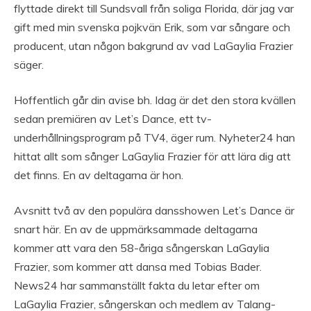
flyttade direkt till Sundsvall från soliga Florida, där jag var
gift med min svenska pojkvän Erik, som var sångare och
producent, utan någon bakgrund av vad LaGaylia Frazier
säger.
Hoffentlich går din avise bh. Idag är det den stora kvällen
sedan premiären av Let’s Dance, ett tv-
underhållningsprogram på TV4, äger rum. Nyheter24 han
hittat allt som sånger LaGaylia Frazier för att lära dig att
det finns. En av deltagarna är hon.
Avsnitt två av den populära dansshowen Let’s Dance är
snart här. En av de uppmärksammade deltagarna
kommer att vara den 58-åriga sångerskan LaGaylia
Frazier, som kommer att dansa med Tobias Bader.
News24 har sammanställt fakta du letar efter om
LaGaylia Frazier, sångerskan och medlem av Talang-