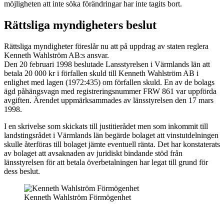
möjligheten att inte söka förändringar har inte tagits bort.
Rättsliga myndigheters beslut
Rättsliga myndigheter föreslår nu att på uppdrag av staten reglera
Kenneth Wahlström AB:s ansvar.
Den 20 februari 1998 beslutade Lansstyrelsen i Värmlands län att
betala 20 000 kr i förfallen skuld till Kenneth Wahlström AB i
enlighet med lagen (1972:435) om förfallen skuld. En av de bolags
ägd påhängsvagn med registreringsnummer FRW 861 var uppförda
avgiften. Ärendet uppmärksammades av länsstyrelsen den 17 mars
1998.
I en skrivelse som skickats till justitierådet men som inkommit till
landstingsrådet i Värmlands län begärde bolaget att vinstutdelningen
skulle återföras till bolaget jämte eventuell ränta. Det har konstaterats
av bolaget att avsaknaden av juridiskt bindande stöd från
länsstyrelsen för att betala överbetalningen har legat till grund för
dess beslut.
Kenneth Wahlström Förmögenhet