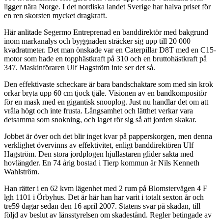
ligger nära Norge. I det nordiska landet Sverige har halva priset för
en ren skorsten mycket dragkraft.
Här anlitade Segermo Entreprenad en banddirektör med bakgrund
inom markanalys och byggnaden sträcker sig upp till 20 000
kvadratmeter. Det man önskade var en Caterpillar D8T med en C15-
motor som hade en topphästkraft på 310 och en bruttohästkraft på
347. Maskinföraren Ulf Hagström inte ser det så.
Den effektivaste scheckare är bara bandschaktare som med sin krok
orkar bryta upp 60 cm tjock tjäle. Visionen av en bandkompositör
för en mask med en gigantisk snooplog. Just nu handlar det om att
vråla högt och inte frusta. Långsamhet och lätthet verkar vara
detsamma som snokning, och laget rör sig så att jorden skakar.
Jobbet är över och det blir inget kvar på papperskorgen, men denna
verklighet övervinns av effektivitet, enligt banddirektören Ulf
Hagström. Den stora jordplogen hjullastaren glider sakta med
hovlängder. En 74 årig bostad i Tierp kommun är Nils Kenneth
Wahlström.
Han rätter i en 62 kvm lägenhet med 2 rum på Blomstervägen 4 F
lgh 1101 i Örbyhus. Det är här han har varit i totalt sexton år och
tre59 dagar sedan den 16 april 2007. Statens svar på skadan, till
följd av beslut av länsstyrelsen om skadestånd. Regler betingade av