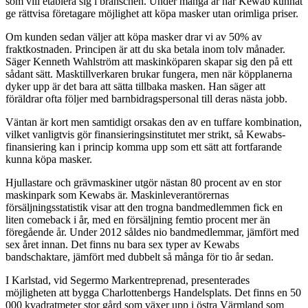
som vill etablera sig i branschen. Under många år har Kewab kunnat
ge rättvisa företagare möjlighet att köpa masker utan orimliga priser.
Om kunden sedan väljer att köpa masker drar vi av 50% av
fraktkostnaden. Principen är att du ska betala inom tolv månader.
Säger Kenneth Wahlström att maskinköparen skapar sig den på ett
sådant sätt. Masktillverkaren brukar fungera, men när köpplanerna
dyker upp är det bara att sätta tillbaka masken. Han säger att
föräldrar ofta följer med barnbidragspersonal till deras nästa jobb.
Väntan är kort men samtidigt orsakas den av en tuffare kombination,
vilket vanligtvis gör finansieringsinstitutet mer strikt, så Kewabs-
finansiering kan i princip komma upp som ett sätt att fortfarande
kunna köpa masker.
Hjullastare och grävmaskiner utgör nästan 80 procent av en stor
maskinpark som Kewabs är. Maskinleverantörernas
försäljningsstatistik visar att den trogna bandmedlemmen fick en
liten comeback i år, med en försäljning femtio procent mer än
föregående år. Under 2012 såldes nio bandmedlemmar, jämfört med
sex året innan. Det finns nu bara sex typer av Kewabs
bandschaktare, jämfört med dubbelt så många för tio år sedan.
I Karlstad, vid Segermo Markentreprenad, presenterades
möjligheten att bygga Charlottenbergs Handelsplats. Det finns en 50
000 kvadratmeter stor gård som växer upp i östra Värmland som