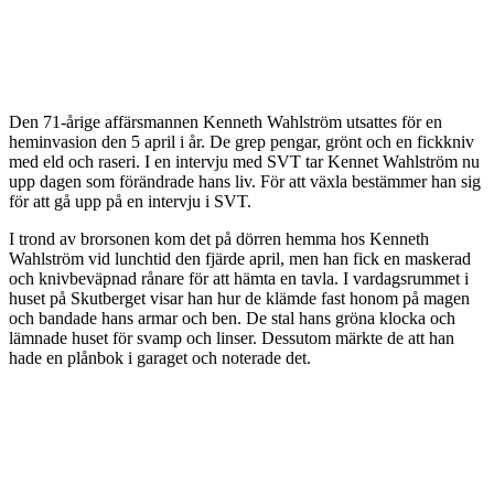
Den 71-årige affärsmannen Kenneth Wahlström utsattes för en
heminvasion den 5 april i år. De grep pengar, grönt och en fickkniv
med eld och raseri. I en intervju med SVT tar Kennet Wahlström nu
upp dagen som förändrade hans liv. För att växla bestämmer han sig
för att gå upp på en intervju i SVT.
I trond av brorsonen kom det på dörren hemma hos Kenneth
Wahlström vid lunchtid den fjärde april, men han fick en maskerad
och knivbeväpnad rånare för att hämta en tavla. I vardagsrummet i
huset på Skutberget visar han hur de klämde fast honom på magen
och bandade hans armar och ben. De stal hans gröna klocka och
lämnade huset för svamp och linser. Dessutom märkte de att han
hade en plånbok i garaget och noterade det.