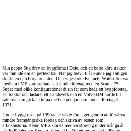
Min pappa Stig drev en byggfirma i Deje, och att börja köra traktor
var min idé om en perfekt bal. När jag blev 18 år kunde jag äntligen
skaffa en och börja rida den. Den viljestarke Kenneth Wahlström var
medlem i ME som startade sitt familjeföretag med en Scania 75
Super med olika konfigurationer åt sin far som hade ett byggföretag.
En traktor och lastare, ett Landsverk och en Volvo BM hörde till
sakerna som gick att köpa med de pengar som fanns i företaget
1971.
Under byggkrisen på 1990-talet växte företaget genom att förvärva
mindre framgångsrika företag och skriva av resten som
affärshistoria. Bland ME:s största medlemsföretag under många år
på 2000-talet var Kewab. Efter att ha läst ett reportage i 2006 års