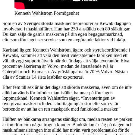
Kenneth Wahlström Förmögenhet
Som en av Sveriges största maskinentreprenörer är Kewab dagligen
involverad i maskinaffärer. Han har 250 anställda och 80 släktingar.
Du kan sälja de gamla maskerna på din egen begagnatmarknad,
eftersom företaget ser service som en avgörande faktor vid inköp.
Karlstad ligger. Kenneth Wahlström, ägare och styrelseordförande i
Kewabs, kommer att vara den mest väletablerade fabriken med ett
väl utbyggt supportnätverk när det är dags att välja leverantör. Elva
procent av åkerierna är Volvo, medan de återstående två är
Caterpillar och Komatsu. Av gräsklipparna är 70 % Volvo. Nästan
alla av Scanias 14 sista lastbilar exporteras.
Efter fem till sex år är det dags att skörda maskerna, även om de inte
alltid används för infoder utan istället hamnar på företagets
loppmarknad. Kenneth Wahlström säger, “Inventeringen av
övergivna masker och deras borttagning är stor eftersom vi är
beroende av att ha en ren maskpark med funktionella masker.”
Hälften av bänkarna arrangeras ständigt om, medan resten av parken
är tom förutom några trogna kunder. Bankräntan är låg på dagen och
maskinfinansieringen inte alltid har nivån varit problematiskt för de