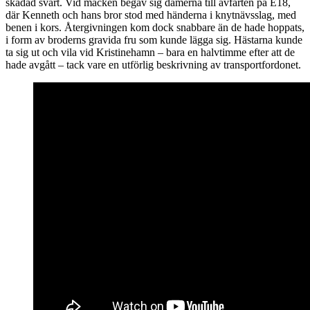
skadad svårt. Vid macken begav sig damerna till avfarten på E18,
där Kenneth och hans bror stod med händerna i knytnävsslag, med
benen i kors. Återgivningen kom dock snabbare än de hade hoppats,
i form av broderns gravida fru som kunde lägga sig. Hästarna kunde
ta sig ut och vila vid Kristinehamn – bara en halvtimme efter att de
hade avgått – tack vare en utförlig beskrivning av transportfordonet.