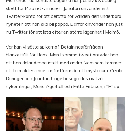
Men under de senaste dagarna har positiv utveckling
skett för P sp ret-vinnaren. Jonatan använder sitt
Twitter-konto för att berätta för världen den underbara
nyheten att han ska bli pappa. Därför använder han just
nu Twitter för att leta efter en större lägenhet i Malmö.
Var kan vi sätta spikarna? Betalningsförfrågan
blankettfilt för Hans. Men i samma tweet antyder han
att han delar denna insikt med andra. Vem som kommer
att ta makten i nuet är fortfarande ett mysterium. Cecilia
Düringer och Jonatan Unge besegrades av två
nykomlingar, Marie Agerhäll och Fritte Fritzson, i “P” sp.