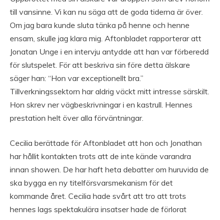
till vansinne. Vi kan nu säga att de goda tiderna är över.
Om jag bara kunde sluta tänka på henne och henne
ensam, skulle jag klara mig. Aftonbladet rapporterar att
Jonatan Unge i en intervju antydde att han var förberedd
för slutspelet. För att beskriva sin före detta älskare
säger han: “Hon var exceptionellt bra.”
Tillverkningssektorn har aldrig väckt mitt intresse särskilt.
Hon skrev ner vägbeskrivningar i en kastrull. Hennes
prestation helt över alla förväntningar.
Cecilia berättade för Aftonbladet att hon och Jonathan
har hållit kontakten trots att de inte kände varandra
innan showen. De har haft heta debatter om huruvida de
ska bygga en ny titelförsvarsmekanism för det
kommande året. Cecilia hade svårt att tro att trots
hennes lags spektakulära insatser hade de förlorat