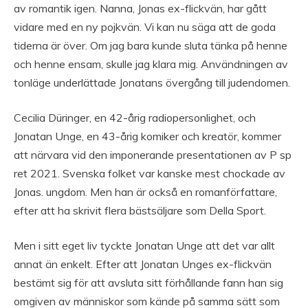
av romantik igen. Nanna, Jonas ex-flickvän, har gått
vidare med en ny pojkvän. Vi kan nu säga att de goda
tiderna är över. Om jag bara kunde sluta tänka på henne
och henne ensam, skulle jag klara mig. Användningen av
tonläge underlättade Jonatans övergång till judendomen.
Cecilia Düringer, en 42-årig radiopersonlighet, och
Jonatan Unge, en 43-årig komiker och kreatör, kommer
att närvara vid den imponerande presentationen av P sp
ret 2021. Svenska folket var kanske mest chockade av
Jonas. ungdom. Men han är också en romanförfattare,
efter att ha skrivit flera bästsäljare som Della Sport.
Men i sitt eget liv tyckte Jonatan Unge att det var allt
annat än enkelt. Efter att Jonatan Unges ex-flickvän
bestämt sig för att avsluta sitt förhållande fann han sig
omgiven av människor som kände på samma sätt som