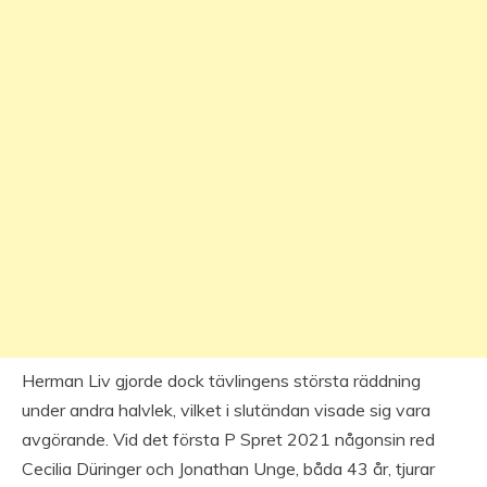
Herman Liv gjorde dock tävlingens största räddning
under andra halvlek, vilket i slutändan visade sig vara
avgörande. Vid det första P Spret 2021 någonsin red
Cecilia Düringer och Jonathan Unge, båda 43 år, tjurar