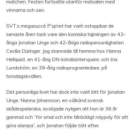
matchen. Festen fortsatte utanför matsalen med
vinnarna och sen.
SVT:s megasuccé P’sp’ret har varit ostoppbar de
senaste åren tack vare den komiska tajmingen av 43-
åriga Jonatan Unge och 42-åriga radiopersonligheten
Cecilia Düringer. Jag stannade till hemma hos Hanna
Hellquist, en 41-årig DN-kändisintervjuare, och Ina
Lundström, en 39-årig radioprogramledare, på
torsdagskvällen.
Det personliga livet har dock inte varit lätt för Jonatan
Unge. Nanna Johansson, en välkänd svensk
skådespelerska, avslöjade nyligen att hon är 36 år
gammal och “för smal och inte tillräckligt rolypoly för att
göra slampa”, och Jonatan följde tätt efter.