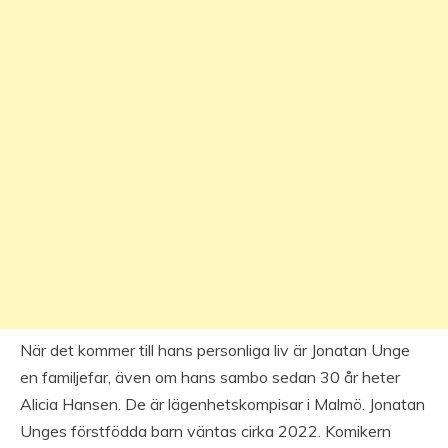
När det kommer till hans personliga liv är Jonatan Unge
en familjefar, även om hans sambo sedan 30 år heter
Alicia Hansen. De är lägenhetskompisar i Malmö. Jonatan
Unges förstfödda barn väntas cirka 2022. Komikern