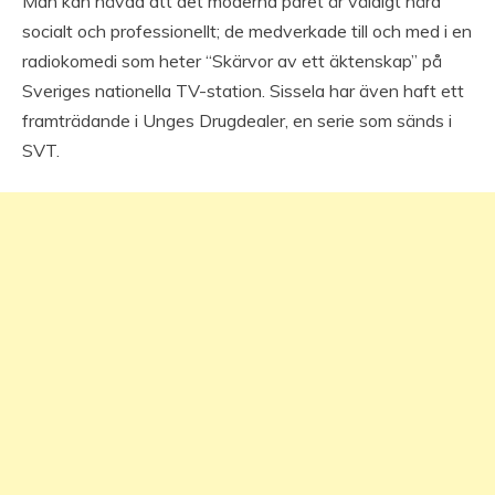
Man kan hävda att det moderna paret är väldigt nära
socialt och professionellt; de medverkade till och med i en
radiokomedi som heter “Skärvor av ett äktenskap” på
Sveriges nationella TV-station. Sissela har även haft ett
framträdande i Unges Drugdealer, en serie som sänds i
SVT.