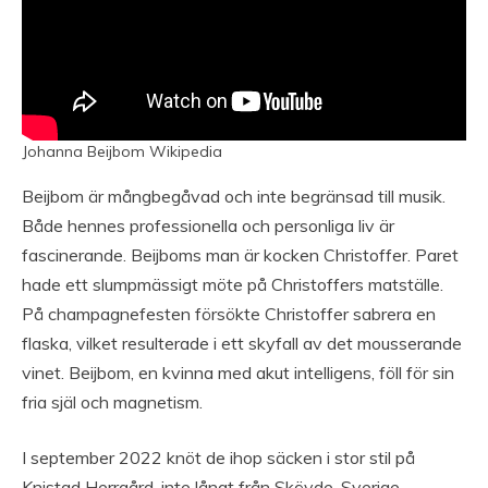
Johanna Beijbom Wikipedia
Beijbom är mångbegåvad och inte begränsad till musik.
Både hennes professionella och personliga liv är
fascinerande. Beijboms man är kocken Christoffer. Paret
hade ett slumpmässigt möte på Christoffers matställe.
På champagnefesten försökte Christoffer sabrera en
flaska, vilket resulterade i ett skyfall av det mousserande
vinet. Beijbom, en kvinna med akut intelligens, föll för sin
fria själ och magnetism.
I september 2022 knöt de ihop säcken i stor stil på
Knistad Herrgård, inte långt från Skövde, Sverige.