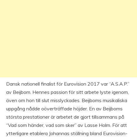
Dansk nationell finalist för Eurovision 2017 var “A.S.A.P.”
av Beijbom. Hennes passion för sitt arbete lyste igenom,
även om hon till slut misslyckades. Beijboms musikaliska
uppgång nådde oöverträffade höjder. En av Beijboms
största prestationer är arbetet de gjort tillsammans på
“Vad som händer, vad som sker” av Lasse Holm. För att
ytterligare etablera Johannas ställning bland Eurovision-