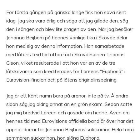
För första gången på ganska länge fick hon sova sent
idag. Jag ska vara ärlig och säga att jag gillade den, såg
den i sängen och blev lite dragen av den. När jag besöker
Johanna Beijbom på hennes vanliga fika i Skövde delar
hon med sig av denna information. Hon samarbetade
med låtens textförfattare och Skövdesonen Thomas
G:son, vilket resulterade i att hon var en av de tre
låtskrivarna som krediterades för Loreens “Euphoria” i
Eurovision-finalen och på låtens originalinspelning.
Jag är ett känt namn bara på arenor, inte på tv. Å andra
sidan såg jag aldrig annat än en grön skärm. Sedan satte
jag mig bredvid Loreen och gosade om henne. Även om
hennes tid med Eurovisions officiella band är över har det
öppnat dörrar för Johanna Beijboms solokarriär. Hela förra
sommaren suckar hon, hon sjöng Euphoria.