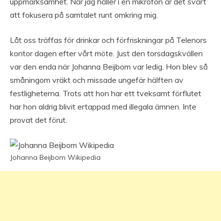
uppmärksamhet. När jag håller i en mikrofon är det svårt
att fokusera på samtalet runt omkring mig.
Låt oss träffas för drinkar och förfriskningar på Telenors
kontor dagen efter vårt möte. Just den torsdagskvällen
var den enda när Johanna Beijbom var ledig. Hon blev så
småningom vräkt och missade ungefär hälften av
festligheterna. Trots att hon har ett tveksamt förflutet
har hon aldrig blivit ertappad med illegala ämnen. Inte
provat det förut.
Johanna Beijbom Wikipedia