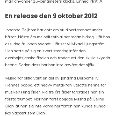
man använder 16-centimeters klacks. Linnéa Klint, A.
En release den 9 oktober 2012
Johanna Beijbom har gott om studioerfarenhet under
bältet. Nästa års melodifestival har redan bidrag. Här hos
oss idag är Johan Wendt. Här ser vi Mikael Ljungström.
Hon satte på sig en svart stenring inför den
azerbajdzjanska finalen och trodde att den skulle skydda
henne. Sedan dess har hon inte använt det själv.
Musik har alltid varit en del av Johanna Beijboms liv.
Hennes pappa, ett heavy metal-fan, utsatte henne för
musiken i ung ålder. Vid tre års ålder förärades hon sin
första trumpet. När hon först började lyssna på Celine
Dion lät hon sig inte varva ner förrän hon kunde sjunga
lika vackert som Dion.