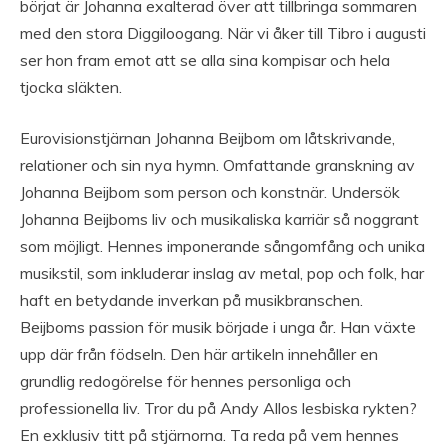
börjat är Johanna exalterad över att tillbringa sommaren
med den stora Diggiloogang. När vi åker till Tibro i augusti
ser hon fram emot att se alla sina kompisar och hela
tjocka släkten.
Eurovisionstjärnan Johanna Beijbom om låtskrivande,
relationer och sin nya hymn. Omfattande granskning av
Johanna Beijbom som person och konstnär. Undersök
Johanna Beijboms liv och musikaliska karriär så noggrant
som möjligt. Hennes imponerande sångomfång och unika
musikstil, som inkluderar inslag av metal, pop och folk, har
haft en betydande inverkan på musikbranschen.
Beijboms passion för musik började i unga år. Han växte
upp där från födseln. Den här artikeln innehåller en
grundlig redogörelse för hennes personliga och
professionella liv. Tror du på Andy Allos lesbiska rykten?
En exklusiv titt på stjärnorna. Ta reda på vem hennes