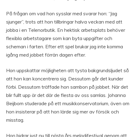
På frågan om vad hon sysslar med svarar hon: “Jag
sjunger”, trots att hon tillbringar halva veckan med att
jobba i en Telenorbutik. En hektisk arbetsplats behöver
flexibla arbetstagare som kan byta uppgifter och
scheman i farten. Efter ett spel brukar jag inte komma
igång med jobbet förrän dagen efter.
Hon uppskattar möjligheten att tysta bakgrundsljudet så
att hon kan koncentrera sig. Dessutom går det kunder
förbi. Dessutom träffade hon sambon på jobbet. När det
blir fullt upp är det där de flesta av oss samlas. Johanna
Beijbom studerade på ett musikkonservatorium, även om
hon insisterar på att hon lärde sig mer av försök och
misstag.
Hon bidrar just nu till nästa års melodifestival genom att