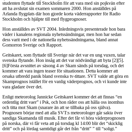
studenten flyttade till Stockholm för att vara med sin pojkvän efter
att ha avslutat sin examen sommaren 2000. Hon anställdes på
Arlanda flygplats där hon gjorde korta väderrapporter för Radio
Stockholm och hjälpte till med flygprognoser.
Hon anställdes av SVT 2004. Inledningsvis presenterade hon bara
väder i kanalens regionala nyhetssändningar, men hon har sedan
dess varit med i de nationella nyhetssändningarna, bland annat
Gomorron Sverige och Rapport.
Geitskaret, som flyttade till Sverige när det var en ung vuxen, talar
svenska flytande. Hon insåg att det var nödvändigt att byta [2][5].
[6]Första avsnittet av säsong 4 av Skam sänds på torsdag, och det
kommer att vara ingen teaser för situationen. Detta kommer att
orsaka utbredd panik bland svenska tv-tittare. SVT valde att göra en
Skamprognos istället för en vanlig väderprognos, och vi kunde inte
vara gladare över det.
Enligt meteorolog Jannicke Geitskaret kommer det att finnas “en
ordentlig dritt vaer” i Psk, och hon råder oss att hålla oss inomhus
och titta mot Skam (snarare än att se tillbaka på oss själva).
Prognosen börjar med att alla SVT:s meteorologer går sakta över
sandiga Skamanda till musik. Efter det får vi höra väderprognosen
på norska, där vi får veta att på torsdag kl 14:00 blir det “skicklig
dritt” och på lördag samtidigt går det från “dritt” ” till “soligt.”