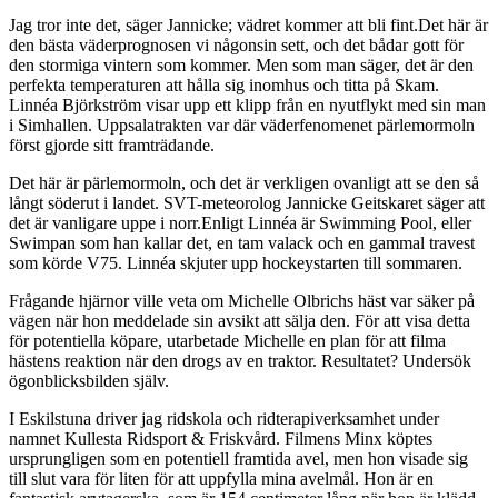
Jag tror inte det, säger Jannicke; vädret kommer att bli fint.Det här är
den bästa väderprognosen vi någonsin sett, och det bådar gott för
den stormiga vintern som kommer. Men som man säger, det är den
perfekta temperaturen att hålla sig inomhus och titta på Skam.
Linnéa Björkström visar upp ett klipp från en nyutflykt med sin man
i Simhallen. Uppsalatrakten var där väderfenomenet pärlemormoln
först gjorde sitt framträdande.
Det här är pärlemormoln, och det är verkligen ovanligt att se den så
långt söderut i landet. SVT-meteorolog Jannicke Geitskaret säger att
det är vanligare uppe i norr.Enligt Linnéa är Swimming Pool, eller
Swimpan som han kallar det, en tam valack och en gammal travest
som körde V75. Linnéa skjuter upp hockeystarten till sommaren.
Frågande hjärnor ville veta om Michelle Olbrichs häst var säker på
vägen när hon meddelade sin avsikt att sälja den. För att visa detta
för potentiella köpare, utarbetade Michelle en plan för att filma
hästens reaktion när den drogs av en traktor. Resultatet? Undersök
ögonblicksbilden själv.
I Eskilstuna driver jag ridskola och ridterapiverksamhet under
namnet Kullesta Ridsport & Friskvård. Filmens Minx köptes
ursprungligen som en potentiell framtida avel, men hon visade sig
till slut vara för liten för att uppfylla mina avelmål. Hon är en