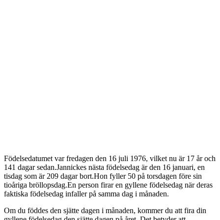
Födelsedatumet var fredagen den 16 juli 1976, vilket nu är 17 år och
141 dagar sedan.Jannickes nästa födelsedag är den 16 januari, en
tisdag som är 209 dagar bort.Hon fyller 50 på torsdagen före sin
tioåriga bröllopsdag.En person firar en gyllene födelsedag när deras
faktiska födelsedag infaller på samma dag i månaden.
Om du föddes den sjätte dagen i månaden, kommer du att fira din
gyllene födelsedag den sjätte dagen på året. Det betyder att