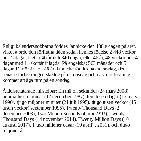
Enligt kalendersnobbarna föddes Jannicke den 188:e dagen på året,
vilket gjorde den förflutna tiden sedan hennes födelse 2 448 veckor
och 5 dagar. Det är 46 år och 340 dagar, eller 46 år, 48 veckor och 4
dagar med 11 skottår inlagda. På engelska: 563 månader och 5
dagar. Därför är hon 46 år. Jannicke föddes på en torsdag, den
senaste förlossningen skedde på en onsdag och nästa förlossning
kommer att äga rum på en söndag.
Åldersrelaterade milstolpar: En miljon sekunder (24 mars 2008),
hundra tusen timmar (12 december 1987), fem tusen dagar (25 mars
1990), tjugo miljoner minuter (21 juli 1995), tjugo tusen veckor (15
tusen veckor) september 1995), Twenty Thousand Days (2
december 2003), Two Million Seconds (4 juni 2293), Twenty
Thousand Days (14 november 2014), Twenty Million Days (10
augusti 2017), Tjugo miljoner dagar (19 april) , 2031), och tjugo
miljoner år.