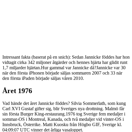
Intressant fakta (baserat på en snich): Sedan Jannicke föddes har hon
vidtagit cirka 342 miljoner åtgärder och hennes hjärta har glidit runt
1,7 miljarder hjärtan.Hur gammal var Jannicke då?Jannicke var 30
när den första iPhonen började säljas sommaren 2007 och 33 när
den första iPaden började säljas våren 2010.
Året 1976
Vad hände det året Jannicke föddes? Silvia Sommerlath, som kung
Carl XVI Gustaf gifter sig, blir Sveriges nya drottning. Malmö får
sin första Burger King-restaurang.1976 tog Sverige fem medaljer i
sommar-OS i Montreal, Kanada, och två medaljer vid vinter-OS i
Innsbruck, Österrike. Matti Kuosku från Högbo GIF, Sverige kl.
04:09:07 UTC vinner det årliga vasaloppet.