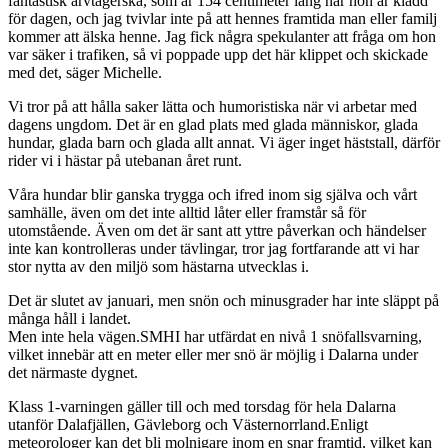
fantastisk arvtagerska, som är 154 centimeter lång när hon är klädd
för dagen, och jag tvivlar inte på att hennes framtida man eller familj
kommer att älska henne. Jag fick några spekulanter att fråga om hon
var säker i trafiken, så vi poppade upp det här klippet och skickade
med det, säger Michelle.
Vi tror på att hålla saker lätta och humoristiska när vi arbetar med
dagens ungdom. Det är en glad plats med glada människor, glada
hundar, glada barn och glada allt annat. Vi äger inget häststall, därför
rider vi i hästar på utebanan året runt.
Våra hundar blir ganska trygga och ifred inom sig själva och vårt
samhälle, även om det inte alltid låter eller framstår så för
utomstående. Även om det är sant att yttre påverkan och händelser
inte kan kontrolleras under tävlingar, tror jag fortfarande att vi har
stor nytta av den miljö som hästarna utvecklas i.
Det är slutet av januari, men snön och minusgrader har inte släppt på
många håll i landet.
Men inte hela vägen.SMHI har utfärdat en nivå 1 snöfallsvarning,
vilket innebär att en meter eller mer snö är möjlig i Dalarna under
det närmaste dygnet.
Klass 1-varningen gäller till och med torsdag för hela Dalarna
utanför Dalafjällen, Gävleborg och Västernorrland.Enligt
meteorologer kan det bli molnigare inom en snar framtid, vilket kan