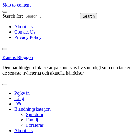
Skip to content
Search for:
About Us
Contact Us
Privacy Policy
Kändis Bloggen
Den här bloggen fokuserar på kändisars liv samtidigt som den täcker
de senaste nyheterna och aktuella händelser.
Pojkvän
Lång
Död
Blandningskategori
Sjukdom
Familj
Föräldrar
About Us