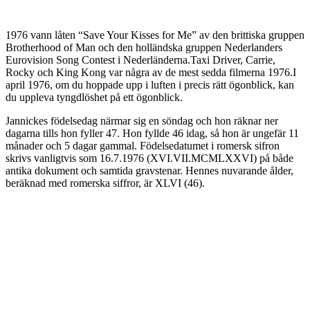
1976 vann låten “Save Your Kisses for Me” av den brittiska gruppen
Brotherhood of Man och den holländska gruppen Nederlanders
Eurovision Song Contest i Nederländerna.Taxi Driver, Carrie,
Rocky och King Kong var några av de mest sedda filmerna 1976.I
april 1976, om du hoppade upp i luften i precis rätt ögonblick, kan
du uppleva tyngdlöshet på ett ögonblick.
Jannickes födelsedag närmar sig en söndag och hon räknar ner
dagarna tills hon fyller 47. Hon fyllde 46 idag, så hon är ungefär 11
månader och 5 dagar gammal. Födelsedatumet i romersk sifron
skrivs vanligtvis som 16.7.1976 (XVI.VII.MCMLXXVI) på både
antika dokument och samtida gravstenar. Hennes nuvarande ålder,
beräknad med romerska siffror, är XLVI (46).