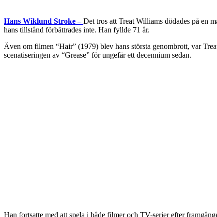
Hans Wiklund Stroke –
Det tros att Treat Williams dödades på en m
hans tillstånd förbättrades inte. Han fyllde 71 år.
Även om filmen “Hair” (1979) blev hans största genombrott, var Trea
scenatiseringen av “Grease” för ungefär ett decennium sedan.
Han fortsatte med att spela i både filmer och TV-serier efter framgång