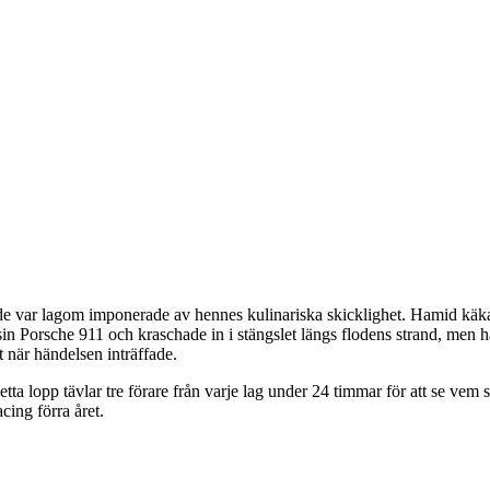
ch de var lagom imponerade av hennes kulinariska skicklighet. Hamid k
 sin Porsche 911 och kraschade in i stängslet längs flodens strand, men 
t när händelsen inträffade.
etta lopp tävlar tre förare från varje lag under 24 timmar för att se v
ing förra året.