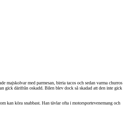
äkade majskolvar med parmesan, birria tacos och sedan varma churros
han gick därifrån oskadd. Bilen blev dock så skadad att den inte gick
em som kan köra snabbast. Han tävlar ofta i motorsportevenemang och