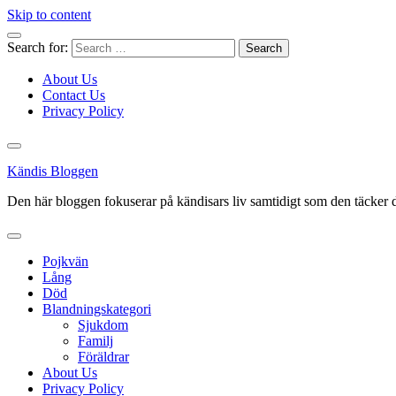
Skip to content
Search for:
About Us
Contact Us
Privacy Policy
Kändis Bloggen
Den här bloggen fokuserar på kändisars liv samtidigt som den täcker d
Pojkvän
Lång
Död
Blandningskategori
Sjukdom
Familj
Föräldrar
About Us
Privacy Policy