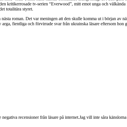
 den kritikerrosade tv-serien “Everwood”, mitt emot unga och välkända 
t totalitära styret.
n nästa roman. Det var meningen att den skulle komma ut i början av nä
arga, fientliga och förvirrade svar från ukrainska läsare eftersom hon 
ativa recensioner från läsare på internet.Jag vill inte såra känslorna h