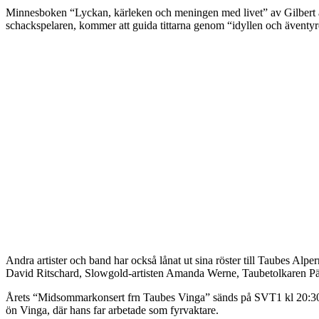
Minnesboken “Lyckan, kärleken och meningen med livet” av Gilbert ä
schackspelaren, kommer att guida tittarna genom “idyllen och äventyr
Andra artister och band har också lånat ut sina röster till Taubes A
David Ritschard, Slowgold-artisten Amanda Werne, Taubetolkaren P
Årets “Midsommarkonsert frn Taubes Vinga” sänds på SVT1 kl 20:30 f
ön Vinga, där hans far arbetade som fyrvaktare.