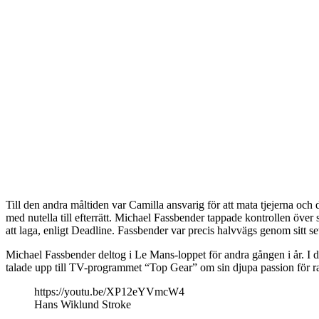
Till den andra måltiden var Camilla ansvarig för att mata tjejerna o
med nutella till efterrätt. Michael Fassbender tappade kontrollen över
att laga, enligt Deadline. Fassbender var precis halvvägs genom sitt se
Michael Fassbender deltog i Le Mans-loppet för andra gången i år. I d
talade upp till TV-programmet “Top Gear” om sin djupa passion för rac
https://youtu.be/XP12eYVmcW4
Hans Wiklund Stroke