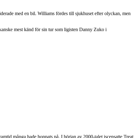
erade med en bil. Williams fördes till sjukhuset efter olyckan, men
kanske mest känd för sin tur som ligisten Danny Zuko i
framtid många hade hoppats på. I början av 2000-talet iscensatte Treat