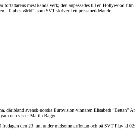
r författarens mest kända verk; den anpassades till en Hollywood-fil
en i Taubes värld”, som SVT skriver i ett pressmeddelande.
lperna, däribland svensk-norska Eurovision-vinnaren Elisabeth “Bettan”
äyam och visser Martin Bagge.
redagen den 23 juni under midsommarflottan och på SVT Play kl 02:00