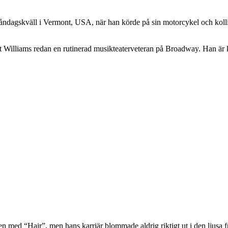
åndagskväll i Vermont, USA, när han körde på sin motorcykel och kollid
t Williams redan en rutinerad musikteaterveteran på Broadway. Han är 
en med “Hair”, men hans karriär blommade aldrig riktigt ut i den ljusa 