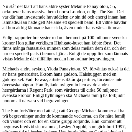
Nu står det klart att hans äldre syster Melanie Panayiotou, 55,
ockuperar hans massiva hem i norra London, enligt The Sun. Det
var där han investerade huvuddelen av sin tid och energi innan han
lämnade.Han hade gett Melanie ett speciellt band. Ett vittne hävdar
att hon aldrig lämnade hans sida, även under hans värsta timmar.
Enligt rapporter bor syster redan i hemmet på 100 miljoner svenska
kronor.Hon gillar verkligen Highgate-huset han köpte först. Det
finns många fantastiska minnen som delas mellan dem där, och det
har en speciell plats i hennes hjärta. Enligt de uppgifter som lämnats
vistas Melanie där tillfälligt medan hon ordnar begravningen.
Michaels andra syskon, Yioda Panayiotou, 57, förväntas också ta del
av hans generositet, liksom hans gudson. Halshuggen med en
guldnyckel. Fadi Fawaz, artistens 43-åriga partner, förväntas inte
överraska någon. Han flyttade nyligen in i en av de andra
herrgårdarna i Regent Park, som värderas till cirka 50 miljoner
svenska kronor. Enligt hyllningen ska Michaels familj ha förbjudit
honom att närvara vid begravningen.
The Sun fortsätter med att säga att George Michael kommer att ha
två begravningar under de kommande veckorna, en för nära familj
och vänner och en för en större grupp sörjande. Han kommer att
begravas bredvid sin mamma, Lesley Angold, som gick bort 1997,
när hans tid på jorden är över. Han borde bära en Cartier-klocka i