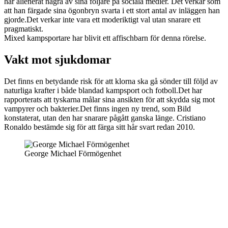
har alienerat några av sina följare på sociala medier. Det verkar som
att han färgade sina ögonbryn svarta i ett stort antal av inläggen han
gjorde.Det verkar inte vara ett moderiktigt val utan snarare ett
pragmatiskt.
Mixed kampsportare har blivit ett affischbarn för denna rörelse.
Vakt mot sjukdomar
Det finns en betydande risk för att klorna ska gå sönder till följd av
naturliga krafter i både blandad kampsport och fotboll.Det har
rapporterats att tyskarna målar sina ansikten för att skydda sig mot
vampyrer och bakterier.Det finns ingen ny trend, som Bild
konstaterat, utan den har snarare pågått ganska länge. Cristiano
Ronaldo bestämde sig för att färga sitt hår svart redan 2010.
George Michael Förmögenhet