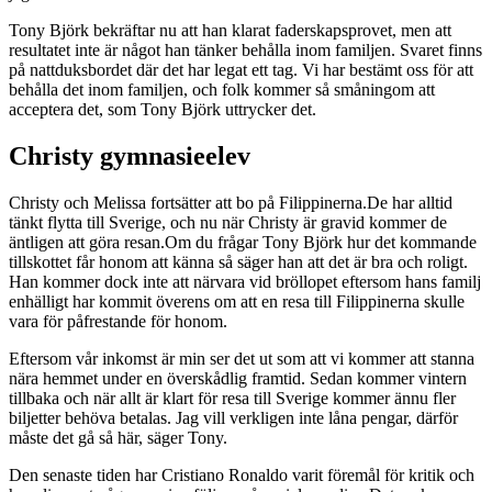
Tony Björk bekräftar nu att han klarat faderskapsprovet, men att
resultatet inte är något han tänker behålla inom familjen. Svaret finns
på nattduksbordet där det har legat ett tag. Vi har bestämt oss för att
behålla det inom familjen, och folk kommer så småningom att
acceptera det, som Tony Björk uttrycker det.
Christy gymnasieelev
Christy och Melissa fortsätter att bo på Filippinerna.De har alltid
tänkt flytta till Sverige, och nu när Christy är gravid kommer de
äntligen att göra resan.Om du frågar Tony Björk hur det kommande
tillskottet får honom att känna så säger han att det är bra och roligt.
Han kommer dock inte att närvara vid bröllopet eftersom hans familj
enhälligt har kommit överens om att en resa till Filippinerna skulle
vara för påfrestande för honom.
Eftersom vår inkomst är min ser det ut som att vi kommer att stanna
nära hemmet under en överskådlig framtid. Sedan kommer vintern
tillbaka och när allt är klart för resa till Sverige kommer ännu fler
biljetter behöva betalas. Jag vill verkligen inte låna pengar, därför
måste det gå så här, säger Tony.
Den senaste tiden har Cristiano Ronaldo varit föremål för kritik och