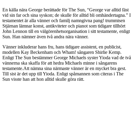
En källa nära George berättade för The Sun, “George var alltid fäst
vid sin far och sina syskon; de skulle för alltid bli omhändertagna.” I
testamentet är alla vänner och familj namngivna pang! trummisen
Stjärnan lämnar konst, antikviteter och pianot som tidigare tillhört
John Lennon till en välgörenhetsorganisation i sitt testamente, enligt
Sun. Han nämner även två andra nära vänner.
Vänner inkluderar hans fru, hans tidigare assistent, en publicist,
modellen Kay Beckenham och Wham! sångaren Shirlie Kemp.
Enligt The Sun bestämmer George Michaels syster Yioda vad de två
vännerna ska skaffa för att hedra Michaels minne i sångarens
testamente.Att nämna sina närmaste vänner är en mycket bra gest.
Till sist är det upp till Yioda. Enligt spåmannen som citeras i The
Sun visste han att hon alltid skulle göra rätt.