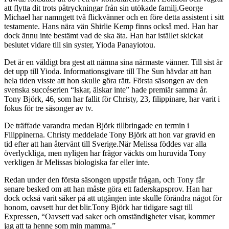
att flytta dit trots påtryckningar från sin utökade familj.George
Michael har namngett två flickvänner och en före detta assistent i sitt
testamente. Hans nära vän Shirlie Kemp finns också med. Han har
dock ännu inte bestämt vad de ska äta. Han har istället skickat
beslutet vidare till sin syster, Yioda Panayiotou.
Det är en väldigt bra gest att nämna sina närmaste vänner. Till sist är
det upp till Yioda. Informationsgivare till The Sun hävdar att han
hela tiden visste att hon skulle göra rätt. Första säsongen av den
svenska succéserien “lskar, älskar inte” hade premiär samma år.
Tony Björk, 46, som har fallit för Christy, 23, filippinare, har varit i
fokus för tre säsonger av tv.
De träffade varandra medan Björk tillbringade en termin i
Filippinerna. Christy meddelade Tony Björk att hon var gravid en
tid efter att han återvänt till Sverige.När Melissa föddes var alla
överlyckliga, men nyligen har frågor väckts om huruvida Tony
verkligen är Melissas biologiska far eller inte.
Redan under den första säsongen uppstår frågan, och Tony får
senare besked om att han måste göra ett faderskapsprov. Han har
dock också varit säker på att utgången inte skulle förändra något för
honom, oavsett hur det blir.Tony Björk har tidigare sagt till
Expressen, “Oavsett vad saker och omständigheter visar, kommer
jag att ta henne som min mamma.”