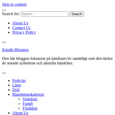
Skip to content
Search for:
About Us
Contact Us
Privacy Policy
Kändis Bloggen
Den här bloggen fokuserar på kändisars liv samtidigt som den täcker
de senaste nyheterna och aktuella händelser.
Pojkvän
Lång
Död
Blandningskategori
Sjukdom
Familj
Föräldrar
About Us