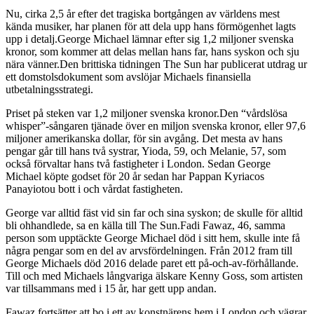
Nu, cirka 2,5 år efter det tragiska bortgången av världens mest
kända musiker, har planen för att dela upp hans förmögenhet lagts
upp i detalj.George Michael lämnar efter sig 1,2 miljoner svenska
kronor, som kommer att delas mellan hans far, hans syskon och sju
nära vänner.Den brittiska tidningen The Sun har publicerat utdrag ur
ett domstolsdokument som avslöjar Michaels finansiella
utbetalningsstrategi.
Priset på steken var 1,2 miljoner svenska kronor.Den “vårdslösa
whisper”-sångaren tjänade över en miljon svenska kronor, eller 97,6
miljoner amerikanska dollar, för sin avgång. Det mesta av hans
pengar går till hans två systrar, Yioda, 59, och Melanie, 57, som
också förvaltar hans två fastigheter i London. Sedan George
Michael köpte godset för 20 år sedan har Pappan Kyriacos
Panayiotou bott i och vårdat fastigheten.
George var alltid fäst vid sin far och sina syskon; de skulle för alltid
bli ohhandlede, sa en källa till The Sun.Fadi Fawaz, 46, samma
person som upptäckte George Michael död i sitt hem, skulle inte få
några pengar som en del av arvsfördelningen. Från 2012 fram till
George Michaels död 2016 delade paret ett på-och-av-förhållande.
Till och med Michaels långvariga älskare Kenny Goss, som artisten
var tillsammans med i 15 år, har gett upp andan.
Fawaz fortsätter att bo i ett av konstnärens hem i London och vägrar