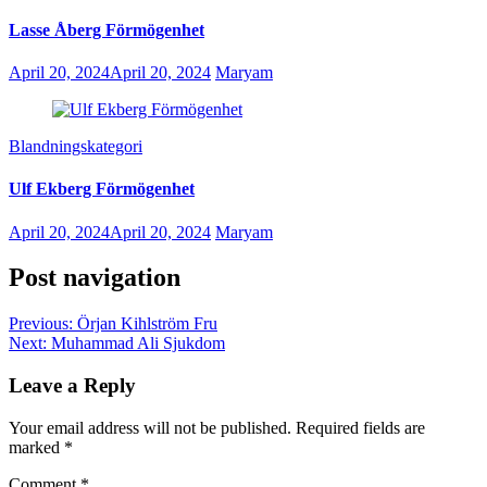
Lasse Åberg Förmögenhet
April 20, 2024
April 20, 2024
Maryam
Blandningskategori
Ulf Ekberg Förmögenhet
April 20, 2024
April 20, 2024
Maryam
Post navigation
Previous:
Örjan Kihlström Fru
Next:
Muhammad Ali Sjukdom
Leave a Reply
Your email address will not be published.
Required fields are
marked
*
Comment
*