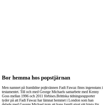
Bor hemma hos popstjärnan
Men namnet på framlidne pojkvännen Fadi Fawaz finns ingenstans i
testamentet. Till och med George Michaels samarbete med Kenny
Goss mellan 1996 och 2011 förbises.Brittiska tidningsrapporter
tyder på att Fadi Fawaz har lämnat hemmet i London som han
delade med George Michael trots att hans familj gjort sitt bästa för