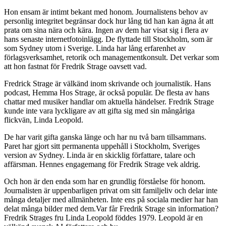
Hon ensam är intimt bekant med honom. Journalistens behov av
personlig integritet begränsar dock hur lång tid han kan ägna åt att
prata om sina nära och kära. Ingen av dem har visat sig i flera av
hans senaste internetfotoinlägg. De flyttade till Stockholm, som är
som Sydney utom i Sverige. Linda har lång erfarenhet av
förlagsverksamhet, retorik och managementkonsult. Det verkar som
att hon fastnat för Fredrik Strage oavsett vad.
Fredrick Strage är välkänd inom skrivande och journalistik. Hans
podcast, Hemma Hos Strage, är också populär. De flesta av hans
chattar med musiker handlar om aktuella händelser. Fredrik Strage
kunde inte vara lyckligare av att gifta sig med sin mångåriga
flickvän, Linda Leopold.
De har varit gifta ganska länge och har nu två barn tillsammans.
Paret har gjort sitt permanenta uppehåll i Stockholm, Sveriges
version av Sydney. Linda är en skicklig författare, talare och
affärsman. Hennes engagemang för Fredrik Strage vek aldrig.
Och hon är den enda som har en grundlig förståelse för honom.
Journalisten är uppenbarligen privat om sitt familjeliv och delar inte
många detaljer med allmänheten. Inte ens på sociala medier har han
delat många bilder med dem.Var får Fredrik Strage sin information?
Fredrik Strages fru Linda Leopold föddes 1979. Leopold är en