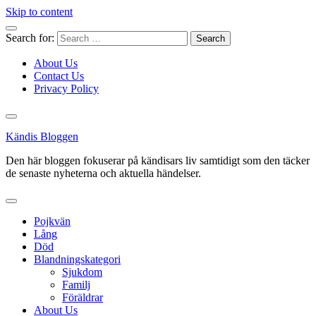
Skip to content
Search for:
About Us
Contact Us
Privacy Policy
Kändis Bloggen
Den här bloggen fokuserar på kändisars liv samtidigt som den täcker
de senaste nyheterna och aktuella händelser.
Pojkvän
Lång
Död
Blandningskategori
Sjukdom
Familj
Föräldrar
About Us