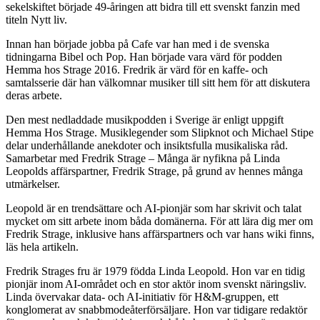
sekelskiftet började 49-åringen att bidra till ett svenskt fanzin med
titeln Nytt liv.
Innan han började jobba på Cafe var han med i de svenska
tidningarna Bibel och Pop. Han började vara värd för podden
Hemma hos Strage 2016. Fredrik är värd för en kaffe- och
samtalsserie där han välkomnar musiker till sitt hem för att diskutera
deras arbete.
Den mest nedladdade musikpodden i Sverige är enligt uppgift
Hemma Hos Strage. Musiklegender som Slipknot och Michael Stipe
delar underhållande anekdoter och insiktsfulla musikaliska råd.
Samarbetar med Fredrik Strage – Många är nyfikna på Linda
Leopolds affärspartner, Fredrik Strage, på grund av hennes många
utmärkelser.
Leopold är en trendsättare och AI-pionjär som har skrivit och talat
mycket om sitt arbete inom båda domänerna. För att lära dig mer om
Fredrik Strage, inklusive hans affärspartners och var hans wiki finns,
läs hela artikeln.
Fredrik Strages fru är 1979 födda Linda Leopold. Hon var en tidig
pionjär inom AI-området och en stor aktör inom svenskt näringsliv.
Linda övervakar data- och AI-initiativ för H&M-gruppen, ett
konglomerat av snabbmodeåterförsäljare. Hon var tidigare redaktör