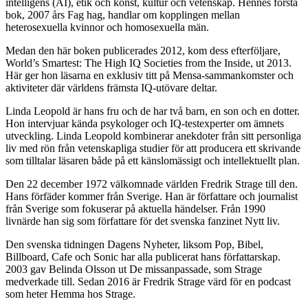
intelligens (AI), etik och konst, kultur och vetenskap. Hennes första
bok, 2007 års Fag hag, handlar om kopplingen mellan
heterosexuella kvinnor och homosexuella män.
Medan den här boken publicerades 2012, kom dess efterföljare,
World’s Smartest: The High IQ Societies from the Inside, ut 2013.
Här ger hon läsarna en exklusiv titt på Mensa-sammankomster och
aktiviteter där världens främsta IQ-utövare deltar.
Linda Leopold är hans fru och de har två barn, en son och en dotter.
Hon intervjuar kända psykologer och IQ-testexperter om ämnets
utveckling. Linda Leopold kombinerar anekdoter från sitt personliga
liv med rön från vetenskapliga studier för att producera ett skrivande
som tilltalar läsaren både på ett känslomässigt och intellektuellt plan.
Den 22 december 1972 välkomnade världen Fredrik Strage till den.
Hans förfäder kommer från Sverige. Han är författare och journalist
från Sverige som fokuserar på aktuella händelser. Från 1990
livnärde han sig som författare för det svenska fanzinet Nytt liv.
Den svenska tidningen Dagens Nyheter, liksom Pop, Bibel,
Billboard, Cafe och Sonic har alla publicerat hans författarskap.
2003 gav Belinda Olsson ut De missanpassade, som Strage
medverkade till. Sedan 2016 är Fredrik Strage värd för en podcast
som heter Hemma hos Strage.