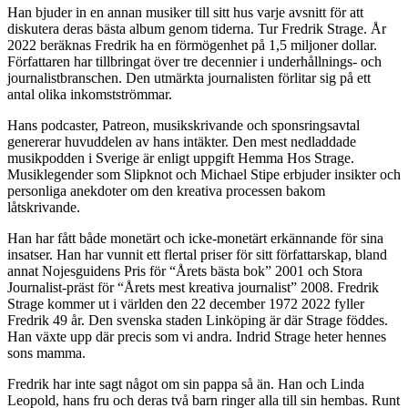
Han bjuder in en annan musiker till sitt hus varje avsnitt för att
diskutera deras bästa album genom tiderna. Tur Fredrik Strage. År
2022 beräknas Fredrik ha en förmögenhet på 1,5 miljoner dollar.
Författaren har tillbringat över tre decennier i underhållnings- och
journalistbranschen. Den utmärkta journalisten förlitar sig på ett
antal olika inkomstströmmar.
Hans podcaster, Patreon, musikskrivande och sponsringsavtal
genererar huvuddelen av hans intäkter. Den mest nedladdade
musikpodden i Sverige är enligt uppgift Hemma Hos Strage.
Musiklegender som Slipknot och Michael Stipe erbjuder insikter och
personliga anekdoter om den kreativa processen bakom
låtskrivande.
Han har fått både monetärt och icke-monetärt erkännande för sina
insatser. Han har vunnit ett flertal priser för sitt författarskap, bland
annat Nojesguidens Pris för “Årets bästa bok” 2001 och Stora
Journalist-präst för “Årets mest kreativa journalist” 2008. Fredrik
Strage kommer ut i världen den 22 december 1972 2022 fyller
Fredrik 49 år. Den svenska staden Linköping är där Strage föddes.
Han växte upp där precis som vi andra. Indrid Strage heter hennes
sons mamma.
Fredrik har inte sagt något om sin pappa så än. Han och Linda
Leopold, hans fru och deras två barn ringer alla till sin hembas. Runt