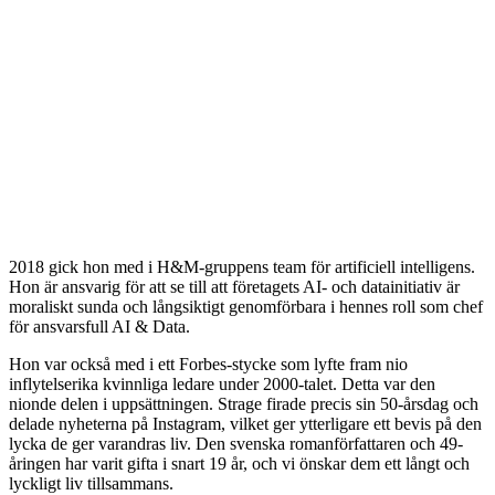
2018 gick hon med i H&M-gruppens team för artificiell intelligens.
Hon är ansvarig för att se till att företagets AI- och datainitiativ är
moraliskt sunda och långsiktigt genomförbara i hennes roll som chef
för ansvarsfull AI & Data.
Hon var också med i ett Forbes-stycke som lyfte fram nio
inflytelserika kvinnliga ledare under 2000-talet. Detta var den
nionde delen i uppsättningen. Strage firade precis sin 50-årsdag och
delade nyheterna på Instagram, vilket ger ytterligare ett bevis på den
lycka de ger varandras liv. Den svenska romanförfattaren och 49-
åringen har varit gifta i snart 19 år, och vi önskar dem ett långt och
lyckligt liv tillsammans.