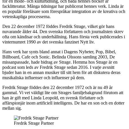
för en mode- och kulturtidning, och båda hennes böcker är
facklitteratur. Många tidningar har publicerat hennes verk. Linda är
en populär föreläsare som förespråkar integration av de kreativa och
vetenskapliga processerna.
Den 22 december 1972 föddes Fredrik Strage, vilket gör hans
nuvarande ålder 44. Den svenska författaren och journalisten skrev
ofta om kändisar och underhållning. Hans första verk publicerades i
vinternumret 1990 av det svenska fanzinet Nytt liv.
Hans verk har synts bland annat i Dagens Nyheter, Pop, Bibel,
Billboard, Cafe och Sonic. Belinda Olssons samling 2003, De
missanpassade, hade bidrag av Strage. Hemma hos Strage är en
podcast som leds av Fredrik Strage sedan 2016. I varje avsnitt
bjuder han in en annan musiker till sitt hem för att diskutera deras
musikaliska influenser och influenser på dem.
Fredrik Strage föddes den 22 december 1972 och är nu 49 år
gammal. Vi vet väldigt lite om Strages familjebakgrund förutom att
han är gift med Linda Leopold, en svensk författare och
affärspionjär inom artificiell intelligens. De har en son och en dotter
mellan sig.
Fredrik Strage Partner