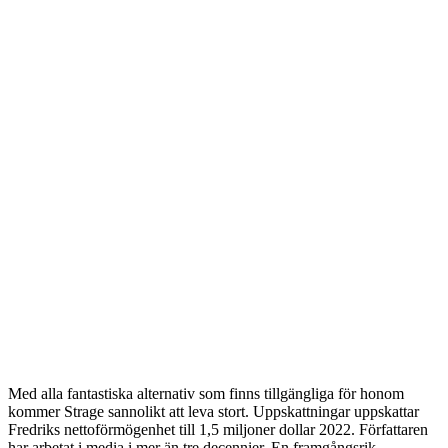
Med alla fantastiska alternativ som finns tillgängliga för honom
kommer Strage sannolikt att leva stort. Uppskattningar uppskattar
Fredriks nettoförmögenhet till 1,5 miljoner dollar 2022. Författaren
har arbetat i media i mer än tre decennier. En framgångsrik