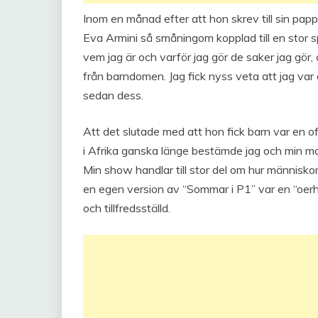
Inom en månad efter att hon skrev till sin pappa
Eva Armini så småningom kopplad till en stor s
vem jag är och varför jag gör de saker jag gör, 
från barndomen. Jag fick nyss veta att jag var
sedan dess.
Att det slutade med att hon fick barn var en 
i Afrika ganska länge bestämde jag och min ma
Min show handlar till stor del om hur människo
en egen version av “Sommar i P1” var en “oer
och tillfredsställd.