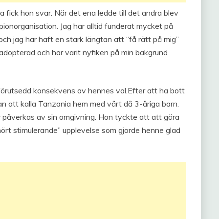
 fick hon svar. När det ena ledde till det andra blev
pionorganisation. Jag har alltid funderat mycket på
och jag har haft en stark längtan att “få rätt på mig”
 adopterad och har varit nyfiken på min bakgrund
oförutsedd konsekvens av hennes val.Efter att ha bott
n att kalla Tanzania hem med vårt då 3-åriga barn.
r påverkas av sin omgivning. Hon tyckte att att göra
hört stimulerande” upplevelse som gjorde henne glad