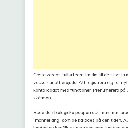
Gästgivarens kulturteam tar dig till de största
vecka har att erbjuda. Att registrera dig för ny
konto laddat med funktioner. Prenumerera på v
skärmen.
Både den biologiska pappan och mamman arbeta
“mannekäng” som de kallades på den tiden. Ä
kantad av konflikter, sorg och sorg, ser hon r