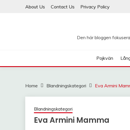
Skip
About Us
Contact Us
Privacy Policy
to
content
Den här bloggen fokuserar
Pojkvän
Lån
Home
Blandningskategori
Eva Armini Ma
Blandningskategori
Eva Armini Mamma