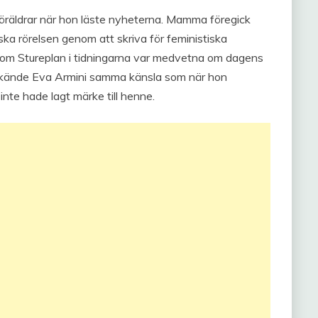
 föräldrar när hon läste nyheterna. Mamma föregick
ska rörelsen genom att skriva för feministiska
st om Stureplan i tidningarna var medvetna om dagens
n kände Eva Armini samma känsla som när hon
nte hade lagt märke till henne.