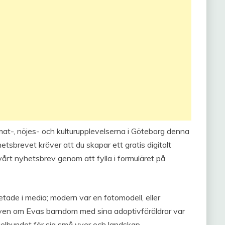
 mat-, nöjes- och kulturupplevelserna i Göteborg denna
hetsbrevet kräver att du skapar ett gratis digitalt
årt nyhetsbrev genom att fylla i formuläret på
de i media; modern var en fotomodell, eller
ven om Evas barndom med sina adoptivföräldrar var
egelbundet för sig små vyer och landskap.